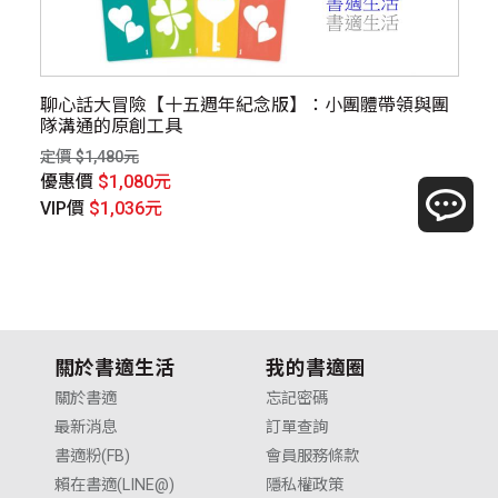
聊心話大冒險【十五週年紀念版】：小團體帶領與團
一
隊溝通的原創工具
定價
定價 $1,480元
優
優惠價
$1,080元
V
VIP價
$1,036元
關於書適生活
我的書適圈
關於書適
忘記密碼
最新消息
訂單查詢
書適粉(FB)
會員服務條款
賴在書適(LINE@)
隱私權政策