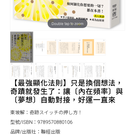
Double tap to zoom
【最強顯化法則】只是換個想法，
奇蹟就發生了：讓〔內在頻率〕與
〔夢想〕自動對接，好運一直來
東坡解：奇跡スイッチの押し方！
型號/ISBN：9789570880106
品牌/出版社：聯經出版