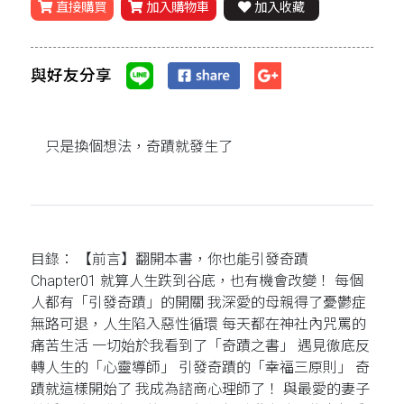
直接購買
加入購物車
加入收藏
與好友分享
只是換個想法，奇蹟就發生了
目錄： 【前言】翻開本書，你也能引發奇蹟
Chapter01 就算人生跌到谷底，也有機會改變！ 每個
人都有「引發奇蹟」的開關 我深愛的母親得了憂鬱症
無路可退，人生陷入惡性循環 每天都在神社內咒罵的
痛苦生活 一切始於我看到了「奇蹟之書」 遇見徹底反
轉人生的「心靈導師」 引發奇蹟的「幸福三原則」 奇
蹟就這樣開始了 我成為諮商心理師了！ 與最愛的妻子