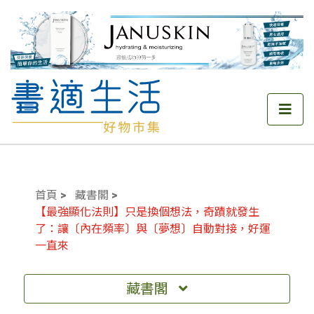
首頁
藏書閣
【最強顯化法則】只是換個想法，奇蹟就發生
了：讓〔內在頻率〕與〔夢想〕自動對接，好運
一直來
藏書閣