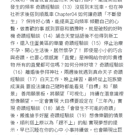
發生的頻率 奇蹟經驗談（13）沒搭到末班車，但在神
社祈求後搭到順風車 Chapter04 如何讓奇蹟「不斷發
生」？ 保持好心情，能提高正向頻率 傾聽自己的心
聲，做喜歡的事 感到罪惡和猶豫時，就是破殼的好時
機 奇蹟經驗談（14）誦念天堂話語後不但得到新工
作，還入住蛋黃區的華廈 奇蹟經驗談（15）停止治療
不孕、開心生活後，居然懷孕了！ 即使是小小的巧合
與奇蹟，也要心懷感謝 「直覺」是神賜給你的珍貴禮
物 所有的直覺都可信嗎？如何分辨好壞？ 奇蹟經驗談
（16）離婚後參拜神社，兩週後就遇到真命天子 奇蹟
經驗談（17）白天工作、晚上練習，最終從上班族變
成演員 要設法讓自己隨時都能看見「目標」和「願
景」 善用願景板，將願望「可視化」 持續在潛意識裡
想像願望，一定會實現 大目標要設定在「三年內」實
現 奇蹟經驗談（18）誦念「會發生不可能的奇蹟」
後，搬進搶手好屋 奇蹟經驗談（19）想像樂觀的情景
後，順利搭上原以為「趕不上」的船 實現夢想的提
示，早已沉睡在你的心中 小事持續做，也會顯現出巨