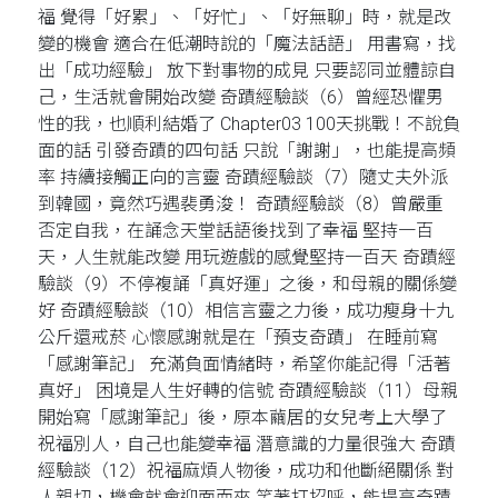
福 覺得「好累」、「好忙」、「好無聊」時，就是改
變的機會 適合在低潮時說的「魔法話語」 用書寫，找
出「成功經驗」 放下對事物的成見 只要認同並體諒自
己，生活就會開始改變 奇蹟經驗談（6）曾經恐懼男
性的我，也順利結婚了 Chapter03 100天挑戰！不說負
面的話 引發奇蹟的四句話 只說「謝謝」，也能提高頻
率 持續接觸正向的言靈 奇蹟經驗談（7）隨丈夫外派
到韓國，竟然巧遇裴勇浚！ 奇蹟經驗談（8）曾嚴重
否定自我，在誦念天堂話語後找到了幸福 堅持一百
天，人生就能改變 用玩遊戲的感覺堅持一百天 奇蹟經
驗談（9）不停複誦「真好運」之後，和母親的關係變
好 奇蹟經驗談（10）相信言靈之力後，成功瘦身十九
公斤還戒菸 心懷感謝就是在「預支奇蹟」 在睡前寫
「感謝筆記」 充滿負面情緒時，希望你能記得「活著
真好」 困境是人生好轉的信號 奇蹟經驗談（11）母親
開始寫「感謝筆記」後，原本繭居的女兒考上大學了
祝福別人，自己也能變幸福 潛意識的力量很強大 奇蹟
經驗談（12）祝福麻煩人物後，成功和他斷絕關係 對
人親切，機會就會迎面而來 笑著打招呼，能提高奇蹟