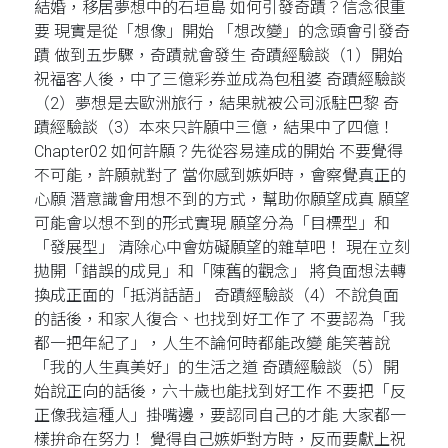
結婚，移居夢想中的石垣島 如何引發奇蹟？信念很重
要 現實是從「想像」開始 「想改變」的念頭會引發奇
蹟 做到五步驟，奇蹟就會發生 奇蹟經驗談（1）開始
祝福客人後，中了三億彩券並成為包租婆 奇蹟經驗談
（2）夢想是去歐洲旅行，結果就被公司派駐巴黎 奇
蹟經驗談（3）本來只許願中三億，結果中了四億！
Chapter02 如何許願？先從容易達成的開始 不要覺得
不可能，許願就對了 當你感到嫉妒時，會察覺真正的
心願 潛意識會用想不到的方式，幫助你願望成真 願望
可能會以想不到的形式實現 願望分為「目標型」和
「發展型」 清除心中會妨礙願望的雜草吧！ 現在立刻
拋開「錯誤的成見」和「陳舊的觀念」 將負面想法轉
換成正面的「抵消話語」 奇蹟經驗談（4）不說負面
的話後，和家人復合、也找到好工作了 不要認為「我
都一把年紀了」，人生不論何時都能改變 能笑著說
「我的人生真美好」的生活之道 奇蹟經驗談（5）開
始說正向的話後，六十歲也能找到好工作 不要把「反
正像我這種人」掛嘴邊，要認同自己的才能 大家都一
樣拚命在努力！ 覺得自己嫉妒對方時，反而要獻上祝