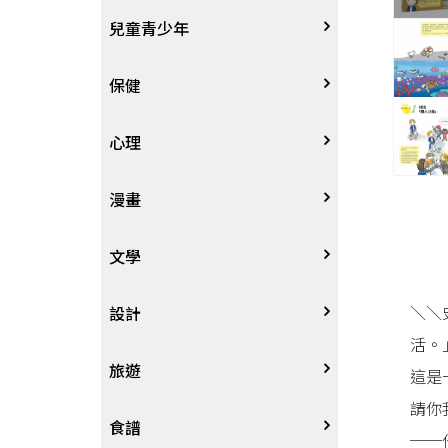
其他語言
哲學
生涯規劃
技能檢定
天文地理
體育運動
兒童青少年
中文
歷史地理
經營管理、成功學
電玩攻略
物理化學
音樂、樂譜
0~3歲
保健
歷史人物傳記
商學、經濟學
其他
科普
繪畫/書法
4~8歲
家庭、親子
心理
兩岸國際
投資理財
數學
攝影
8~12歲
疾病養生
心理學
漫畫
人物傳記
航空
電影
12~18歲
醫療人文
勵志成長
漫畫
文學
＼＼
職場工作術
棋藝桌遊
遊戲書
人際關係
圖文繪本
中文文學
設計
活。
寵物
英語書
生老病死
限制級漫畫
中文詩詞
藝術設計
旅遊
這是
請你
時尚、瘦身、芳療
教育教養
武俠小說
居家佈置
台灣
食譜
──