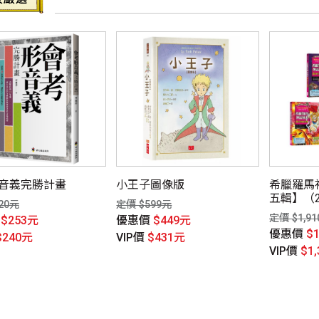
音義完勝計畫
小王子圖像版
希臘羅馬
五輯】（2
20元
定價 $599元
定價 $1,9
價
$253元
優惠價
$449元
優惠價
$
$240元
VIP價
$431元
VIP價
$1