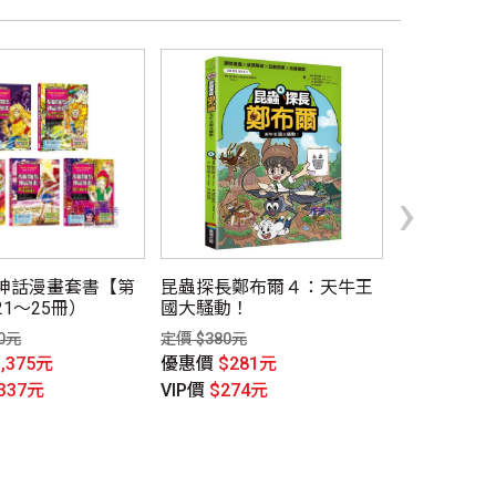
›
神話漫畫套書【第
昆蟲探長鄭布爾４：天牛王
理財小達人養
1～25冊）
國大騷動！
的金頭腦
10元
定價 $380元
定價 $320元
1,375元
優惠價
$281元
優惠價
$24
,337元
VIP價
$274元
VIP價
$234