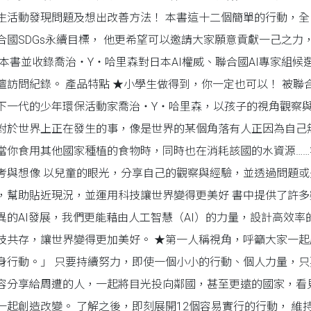
生活動發現問題及想出改善方法！ 本書這十二個簡單的行動，全
合國SDGs永續目標， 他更希望可以邀請大家願意貢獻一己之力
 本書並收錄喬治・Y・哈里森對日本AI權威、聯合國AI專家組
壇訪問紀錄。 產品特點 ★小學生做得到，你一定也可以！ 被聯
下一代的少年環保活動家喬治・Y・哈里森，以孩子的視角觀察
對於世界上正在發生的事，像是世界的某個角落有人正因為自己
當你食用其他國家種植的食物時，同時也在消耗該國的水資源……
考與想像 以兒童的眼光，分享自己的觀察與經驗，並透過問題或
，幫助貼近現況，並運用科技讓世界變得更美好 書中提供了許
異的AI發展，我們更能藉由人工智慧（AI）的力量，設計高效
技共存，讓世界變得更加美好。 ★第一人稱視角，呼籲大家一起
身行動。」 只要持續努力，即使一個小小的行動、個人力量，
容分享給周遭的人，一起將目光投向鄰國，甚至更遠的國家，看
一起創造改變。 了解之後，即刻展開12個容易實行的行動， 維