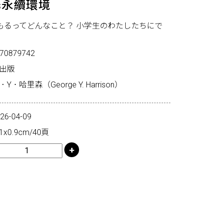
s永續環境
もるってどんなこと？ 小学生のわたしたちにで
70879742
經出版
哈里森（George Y. Harrison）
-04-09
x0.9cm/40頁