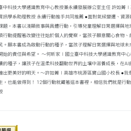
臺中科技大學通識教育中心教授兼永續發展辦公室主任 許如菁∣
資訊學系助理教授 永續行動推手共同推薦 ●面對氣候變遷、資
課題，本書以淺顯敘事與具體行動，引導兒童理解日常選擇與地
項行動提醒著改變往往始於個人的覺察，當孩子願意關心食物、
民。願本書成為啟動行動的種子，當孩子理解日常選擇與地球未
開始的責任與希望。 ～何昕家∣國立臺中科技大學通識教育中心
續的種子，讓孩子在溫柔科技翻動世界的土壤中滋養成長，在AI
繪出更美好的明天。～許如菁∣高雄市桃源區寶山國小校長 ●我
生，也能做得到！ 12個行動就藏著這本書裡，相信我們就是行
授