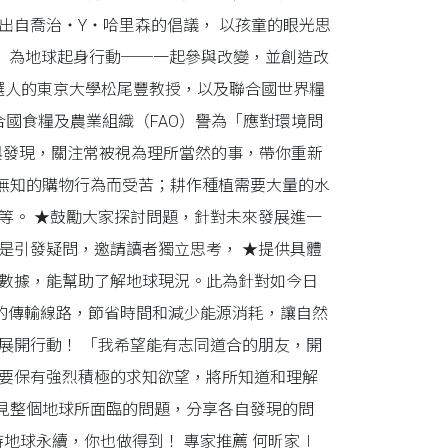
出自喬治・Y・哈里森的倡議， 以孩童的眼光思
， 為地球起身行動──一起參與改變，並創造改
候選人的東京大學松尾豐教授，以及聯合國世界糧
合國食糧及農業組織（FAO）譽為「應對環境問
與發現，關注常被視為理所當然的事，帶你重新
無知的購物行為而受苦；耕作種植需要大量的水
等。 ★鼓勵大家探討問題，針對未來發展進一
是引發疑問，邀請讀者獨立思考， ★提供具體
多數據，能幫助了解地球現況。此為針對如今日
率的傳輸線路，節省時間和減少能源消耗，讓自然
展開行動！ 「我希望能有志同道合的朋友，開
只要保有強烈積極的求知欲望，將所知道和理解
見整個地球所面臨的問題，分享各自發現的問
持地球永續，你也做得到！ 專家推薦 何昕家∣