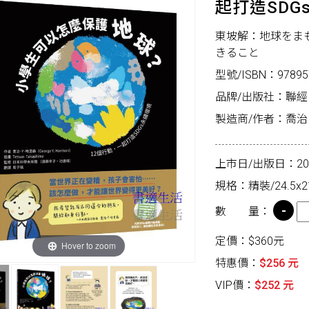
起打造SDG
東坡解：地球をま
きること
型號/ISBN：97895
品牌/出版社：聯
製造商/作者：喬治．Y．
上市日/出版日：2026
規格：精裝/24.5x21
數 量：
定價：$360元
Hover to zoom
特惠價：
$256 元
VIP價：
$252 元