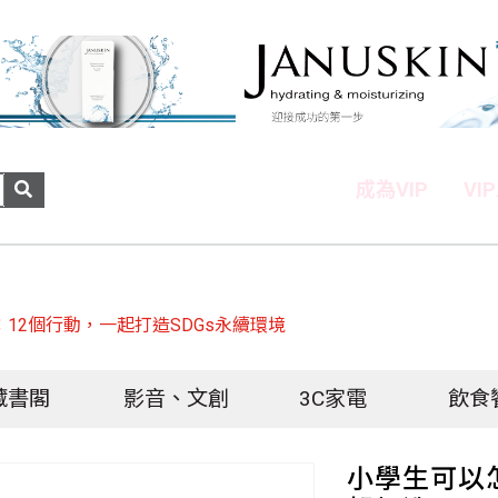
成為VIP
VI
12個行動，一起打造SDGs永續環境
藏書閣
影音、文創
3C家電
飲食
小學生可以