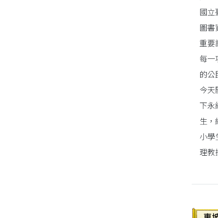
國立
同性、限制級小說
圖書
重要
愛情小說
每一
的公
今天
下永
生，
小學
理教