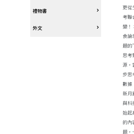
更從
戲劇、舞蹈
奇幻恐佈小說
建築工藝
中港澳
中式
禮物書
考聯
變！
動腦解謎
推理小說
園藝
日韓
西式
外文
食論
性愛指南、寫真
歷史小說
手工藝、DIY
東南亞
烘焙西點
外文-醫療保健
題的
思考
寫實、報導文學
歐美紐澳
餐飲指南
源，
步思
翻譯文學
世界其他
不分類食譜
數據
新月
旅遊文學
飲品
與科
始起
飲食文學
的內
寫作、字詞
題，