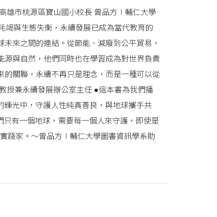
高雄市桃源區寶山國小校長 曾品方∣輔仁大學
源耗竭與生態失衡，永續發展已成為當代教育的
球未來之間的連結。從節能、減廢到公平貿易，
能源與自然，他們同時也在學習成為對世界負責
來的關聯，永續不再只是理念，而是一種可以從
教授兼永續發展辦公室主任 ●這本書為我們播
的輝光中，守護人性純真善良，與地球攜手共
們只有一個地球，需要每一個人來守護，即使是
動實踐家。～曾品方∣輔仁大學圖書資訊學系助