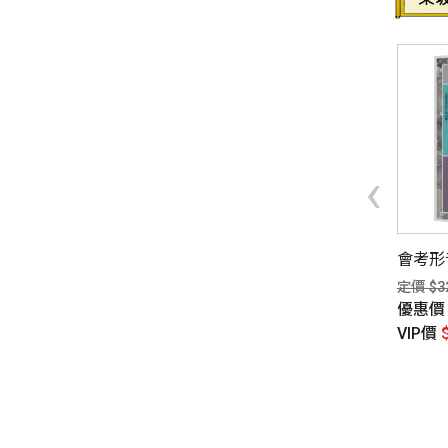
‹
南書展】寫給小一家長
翻滾吧！史東：探索岩石循
會考形
一本書：讓家長放心的
環的旅程
定價 $3
個良方
定價 $350元
優惠
$300元
優惠價
$270元
VIP價
惠價
$225元
VIP價
$263元
P價
$210元