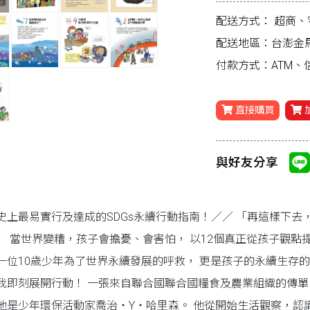
配送方式：
超商、
配送地區：台澎金
付款方式：ATM
直接購買
與好友分享
史上最易實行及達成的SDGs永續行動指南！／／ 「再這樣下
」 當世界變糟，孩子會擔憂、會害怕， 以12個真正從孩子觀點
一位10歲少年為了世界永續發展的呼救， 更是孩子的永續生存的進
我即刻展開行動！ 一張來自聯合國聯合國糧食及農業組織的傳單
他是少年環保活動家喬治・Y・哈里森。 他從開始生活觀察，認