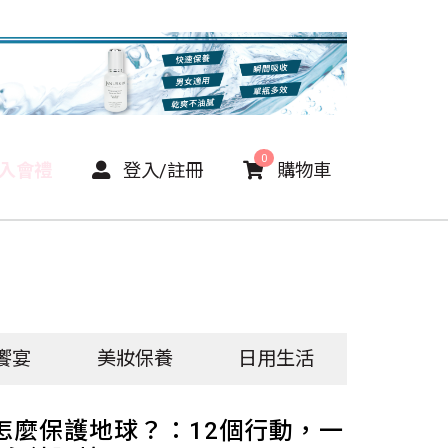
0
P入會禮
登入/註冊
購物車
饗宴
美妝保養
日用生活
怎麼保護地球？：12個行動，一