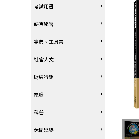
宗教
考試用書
星象星座命理
四技二專大學
語言學習
國考、檢定
英語/美語
字典、工具書
留學考試
日語
字辭典
社會人文
學習法/考試方法
韓語
百科、圖鑑
社會學、人文思想
財經行銷
國中小參考書
歐語
地圖集
法律
行銷廣告
電腦
東南亞語
其他工具書
政治
談判溝通
軟體
科普
閩南語/台語
軍事
電子商務&趨勢
硬體
大自然動植物
休閒娛樂