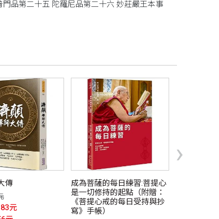
普門品第二十五 陀羅尼品第二十六 妙莊嚴王本事
›
大傳
成為菩薩的每日練習:菩提心
佛說阿彌陀
是一切修持的起點（附贈：
元
定價 $560元
《菩提心戒的每日受持與抄
383元
優惠價
$47
寫》手帳）