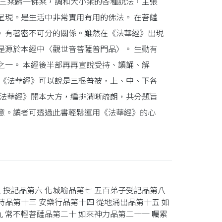
揚三乘歸一佛乘，調和大小乘的各種說法，主張
呈現。是生活中非常實用有用的佛法。 在菩薩
》有著密不可分的關係。雖然在《法華經》出現
是源於本經中〈觀世音菩薩普門品〉。 生動有
之一。 本經後半部再再宣說受持、讀誦、解
：《法華經》可以說是三根普被，上、中、下各
《法華經》開本大方，編排清晰疏朗，共分題旨
意。讀者可透過此書輕鬆運用《法華經》的心
五 授記品第六 化城喻品第七 五百弟子受記品第八
持品第十三 安樂行品第十四 從地涌出品第十五 如
 常不輕菩薩品第二十 如來神力品第二十一 囑累