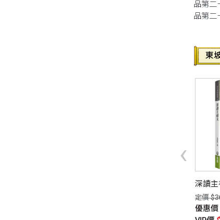
品第二
品第二
同性、限制級小說
愛情小說
‹
中的看見(精裝)
《十種幸福之道：佛說妙慧
深讀主禱
童女經》（新版）
$260元
定價 $3
定價 $360元
惠價
$221元
優惠
優惠價
$277元