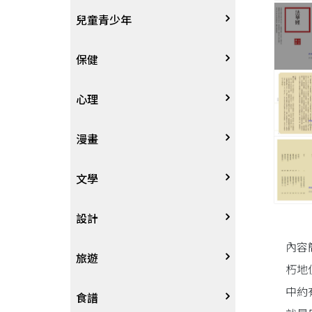
其他語言
哲學
生涯規劃
技能檢定
天文地理
體育運動
兒童青少年
中文
歷史地理
經營管理、成功學
電玩攻略
物理化學
音樂、樂譜
0~3歲
保健
歷史人物傳記
商學、經濟學
其他
科普
繪畫/書法
4~8歲
家庭、親子
心理
兩岸國際
投資理財
數學
攝影
8~12歲
疾病養生
心理學
漫畫
人物傳記
航空
電影
12~18歲
醫療人文
勵志成長
漫畫
文學
職場工作術
棋藝桌遊
遊戲書
人際關係
圖文繪本
中文文學
設計
內容
寵物
英語書
生老病死
限制級漫畫
中文詩詞
藝術設計
旅遊
朽地
中約
時尚、瘦身、芳療
教育教養
武俠小說
居家佈置
台灣
食譜