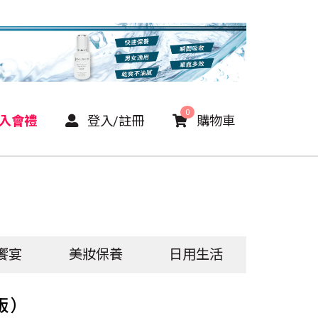
0
P入會禮
登入/註冊
購物車
饗宴
美妝保養
日用生活
版）