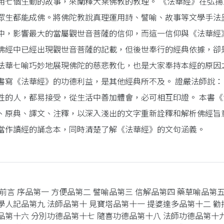
用七個生動的故事，來闡釋大乘佛教的教理。 《法華經》在弘
眾生都能成佛。將佛陀教說真理運用詩、譬喻、故事等文學手法
中，影響最大的當屬觀世音菩薩的信仰，而這一信仰與《法華經
佛經中已經出現觀世音菩薩的記載，但後世奉行的經典依據，卻
法華七喻巧妙地展現佛陀的慈悲教化，也是大家奉持本經的原因
書寫《法華經》的功德利益，是其他經典所不及。 證嚴法師說
性的人，都易接受，從生活中善加體會，必可相互印證。 本書
、原典、譯文、注釋，以深入淺出的文字重新詮釋和解析佛經旨
當作讀經的誦念本，同時清楚了解《法華經》的文句涵義。
 前言 序品第一 方便品第二 譬喻品第三 信解品第四 藥草喻品第
學人記品第九 法師品第十 見寶塔品第十一 提婆達多品第十二 勸
品第十六 分別功德品第十七 隨喜功德品第十八 法師功德品第十九