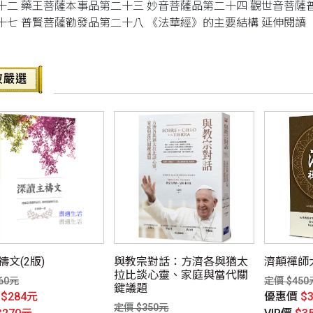
十二 藥王菩薩本事品第二十三 妙音菩薩品第二十四 觀世音菩薩
十七 普賢菩薩勸發品第二十八 《法華經》的主要結構 延伸閱讀
文(2版)
與教宗對話：方濟各與猶太
濟顛禪師
拉比談心靈、家庭與當代關
60元
定價 $450
鍵議題
價
$284元
優惠價
$
定價 $350元