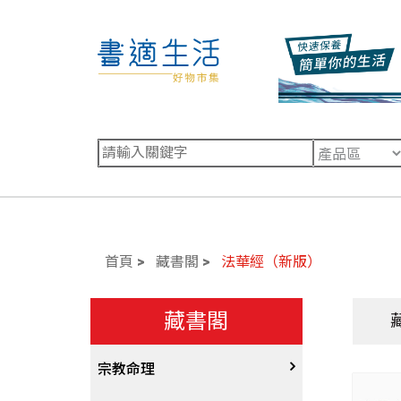
首頁
藏書閣
法華經（新版）
藏書閣
宗教命理