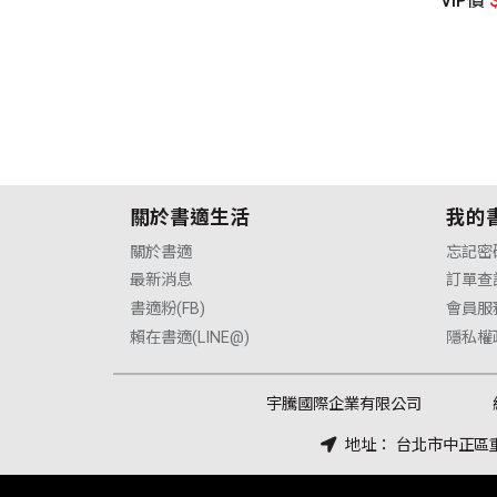
P價
$205元
VIP價
VIP價
$270元
關於書適生活
我的
關於書適
忘記密
最新消息
訂單查
書適粉(FB)
會員服
賴在書適(LINE@)
隱私權
宇騰國際企業有限公司
地址： 台北市中正區