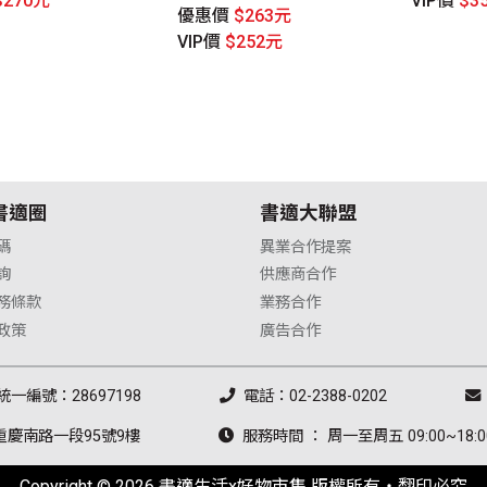
$270元
VIP價
$3
優惠價
$263元
VIP價
$252元
書適圈
書適大聯盟
碼
異業合作提案
詢
供應商合作
務條款
業務合作
政策
廣告合作
統一編號：28697198
電話：02-2388-0202
重慶南路一段95號9樓
服務時間 ： 周一至周五 09:00~18:0
Copyright © 2026 書適生活x好物市集 版權所有‧翻印必究