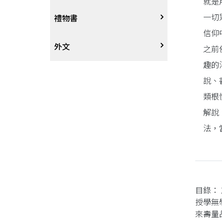
就是
一切
戲劇、舞蹈
奇幻恐佈小說
建築工藝
中港澳
中式
禮物書
信仰
動腦解謎
推理小說
園藝
日韓
西式
外文
之前
趣的
性愛指南、寫真
歷史小說
手工藝、DIY
東南亞
烘焙西點
外文-醫療保健
說、
類根
寫實、報導文學
歐美紐澳
餐飲指南
解說
法，
翻譯文學
世界其他
不分類食譜
旅遊文學
飲品
飲食文學
目錄：
授學無
來壽量
寫作、字詞