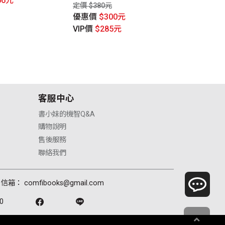
56元
VIP價
$442
定價 $380元
優惠價
$300元
VIP價
$285元
客服中心
書小妹的機智Q&A
購物說明
售後服務
聯絡我們
信箱： comfibooks@gmail.com
0