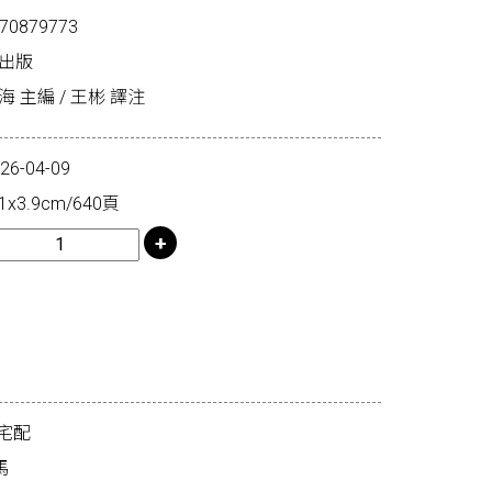
70879773
經出版
 主編 / 王彬 譯注
-04-09
x3.9cm/640頁
宅配
馬