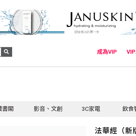
成為VIP
VI
藏書閣
影音、文創
3C家電
飲食
法華經（新