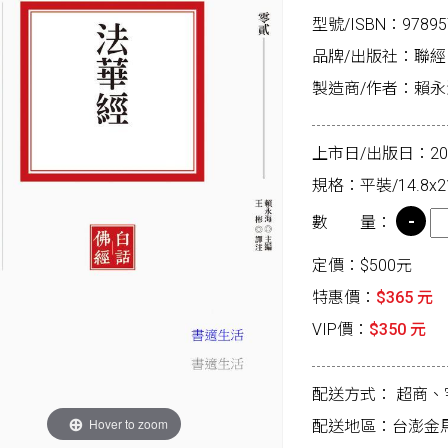
型號/ISBN：97895
品牌/出版社：聯
製造商/作者：賴永海
上市日/出版日：2026
規格：平裝/14.8x21
數 量：
定價：$500元
特惠價：
$365 元
VIP價：
$350 元
配送方式：
超商、
Hover to zoom
配送地區：台澎金