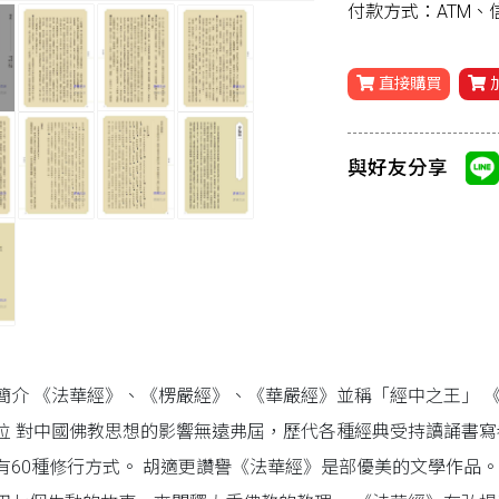
付款方式：ATM
直接購買
與好友分享
簡介 《法華經》、《楞嚴經》、《華嚴經》並稱「經中之王」 
位 對中國佛教思想的影響無遠弗屆，歷代各種經典受持讀誦書寫
有60種修行方式。 胡適更讚譽《法華經》是部優美的文學作品