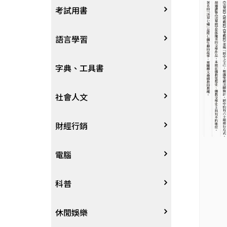
宗教
考試用書
星象星座命理
四技二專大學
語言學習
國考、檢定
英語/美語
字典、工具書
留學考試
日語
字辭典
社會人文
學習法/考試方法
韓語
百科、圖鑑
社會學、人文思想
財經行銷
國中小參考書
歐語
地圖集
法律
行銷廣告
電腦
東南亞語
其他工具書
政治
談判溝通
軟體
科普
閩南語/台語
軍事
電子商務&趨勢
硬體
大自然動植物
休閒娛樂