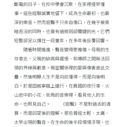
斷電的日子、在校中學會沉默、在家裡提早懂
事。這些經驗誠實地留下，成為生命最初、也最
深的樂音。然而迴聲不只來自傷口，在幾乎被黑
暗吞沒的同時，也曾有過微弱卻關鍵的光。它們
短暫卻足以撐住一段童年，在多年後反覆回響。
隨著時間推進，聲音變得更複雜。母親的生
存意志、父親的缺席與遲悟、和導師之間無法回
頭的界線與歉意。親密關係裡的愛與傷害彼此交
疊，然後明瞭人生不是向前懂得，而是向後明
白。於是田威寧踏上遠行，在異國的夜行車、火
山岩中的小花、街角的音樂裡，看見他人的生
命，也照見自己。 《迴聲》不是對過去的清
算，而是回望後的理解。那些曾經太輕、太痛、
太早出現的聲音，在生命的後半段慢慢浮現，也