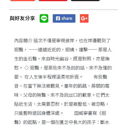
與好友分享
內容簡介 這次不僅是寧視彼岸，也在岸邊聽到了
迴聲， ──遠遠近近的，迴繞，撞擊── 那是人
生的金石聲，來自時光幽谷，既是對照，亦是撫
慰。 ◇ 迴聲，是那些來不及說的話、來不及懂的
愛， 在人生後半程裡溫柔地折返。 有些聲
音，在當下無法被聽見。童年的飢餓、房間的霉
味、父母的無聲、來不及說出口的歉意。它們太
貼近生活、太需要忍耐，於是被壓低、被忽略，
只能暫時退回身體深處。 田威寧書寫《迴
聲》的起點，是一個在匱乏中長大的孩子：斷水