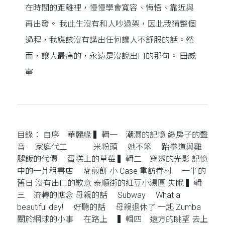
在時間的距離裡，慢慢學會寬容、悔悟、靠近與
再出發。 我此生沒有和人吵過架，因此我猜整個
過程，我應該沒有講出任何讓人不舒服的話。然
而，讓人最痛的，永遠是沒說出口的那句。 ――田威
寧
目錄： 自序 華麗緣 ▍輯一 潮濕的記憶 綠房子的聲
音 家庭代工 米粉頭 她不笨 跆拳道與雞
腿飯的代價 蛋糕上的草莓 ▍輯二 穿透的光影 記憶
中的一爿租書店 麥煎餅 小 Case 重訪眷村 一半的
舊日 沒有出口的歉意 泰順街的紅豆小湯圓 失眠 ▍輯
三 流轉的惦念 母親的話 Subway What a
beautiful day! 好聽的話 母親退休了 一起 Zumba
關於網球的小事 在路上 ▍輯四 遠方的眺望 去上