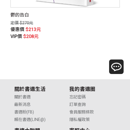
鬱的告白
畫
定價 $270元
定價
優惠價
$213元
優
VIP價
$208元
V
關於書適生活
我的書適圈
關於書適
忘記密碼
最新消息
訂單查詢
書適粉(FB)
會員服務條款
賴在書適(LINE@)
隱私權政策