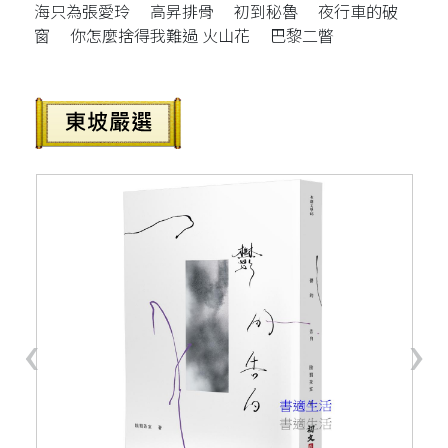
海只為張愛玲 高昇排骨 初到秘魯 夜行車的破
窗 你怎麼捨得我難過 火山花 巴黎二瞥
‹
›