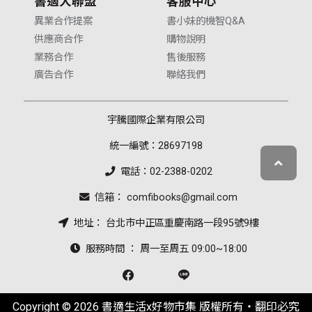
書適大聯盟
客服中心
異業合作提案
書小妹的機智Q&A
供應商合作
購物說明
業務合作
售後服務
廣告合作
聯絡我們
宇騰國際企業有限公司
統一編號：28697198
電話：02-2388-0202
信箱： comfibooks@gmail.com
地址： 台北市中正區重慶南路一段95號9樓
服務時間 ： 周一至周五 09:00~18:00
Copyright © 2026 書適生活x好物市集 版權所有‧翻印必究