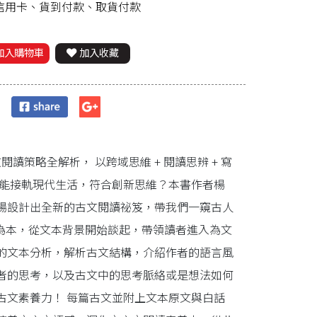
、信用卡、貨到付款、取貨付款
加入購物車
加入收藏
策略全解析， 以跨域思維 + 閱讀思辨 + 寫
才能接軌現代生活，符合創新思維？本書作者楊
場設計出全新的古文閱讀祕笈，帶我們一窺古人
為本，從文本背景開始談起，帶領讀者進入為文
的文本分析，解析古文結構，介紹作者的語言風
者的思考，以及古文中的思考脈絡或是想法如何
古文素養力！ 每篇古文並附上文本原文與白話