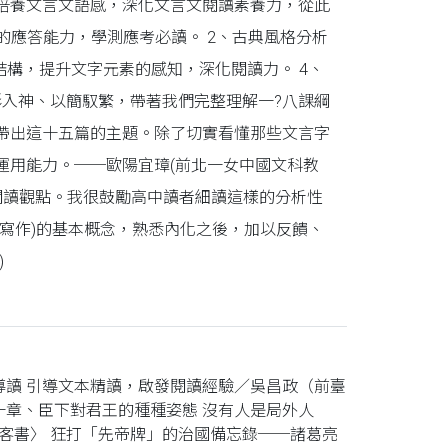
培養文言文語感，深化文言文閱讀素養力，從此
的應答能力，學測應考必讀。 2、古典風格分析
結構，提升文字元素的感知，深化閱讀力。 4、
形入神、以簡馭繁，帶著我們完整理解一?八課綱
帶出這十五篇的主題。除了切實看懂那些文言字
運用能力。──歐陽宜璋(前北一女中國文科教
閱讀觀點。我很鼓勵高中讀者細讀這樣的分析性
寫作)的基本概念，熟悉內化之後，加以反饋、
)
導讀 引導文本精讀，啟發閱讀經驗／吳昌政（前臺
一章、臣下對君王的種種姿態 沒有人是局外人
客書〉 狂打「先帝牌」的治國備忘錄──諸葛亮