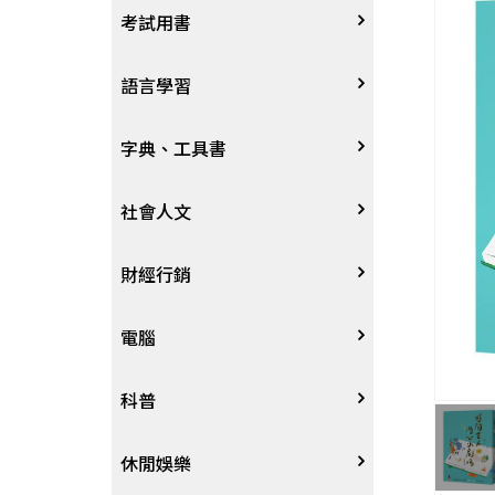
宗教
考試用書
星象星座命理
四技二專大學
語言學習
國考、檢定
英語/美語
字典、工具書
留學考試
日語
字辭典
社會人文
學習法/考試方法
韓語
百科、圖鑑
社會學、人文思想
財經行銷
國中小參考書
歐語
地圖集
法律
行銷廣告
電腦
東南亞語
其他工具書
政治
談判溝通
軟體
科普
閩南語/台語
軍事
電子商務&趨勢
硬體
大自然動植物
休閒娛樂