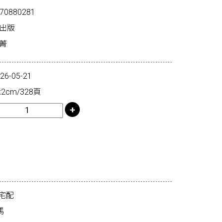
70880281
經出版
菁
-05-21
2cm/328頁
宅配
馬