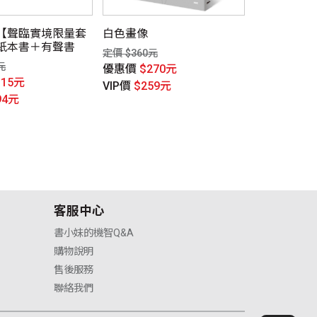
【聲臨實境限量套
白色畫像
大港的女兒
紙本書＋有聲書
定價 $360元
定價 $400元
元
優惠價
$270元
優惠價
$30
315元
VIP價
$259元
VIP價
$288
94元
客服中心
書小妹的機智Q&A
購物說明
售後服務
聯絡我們