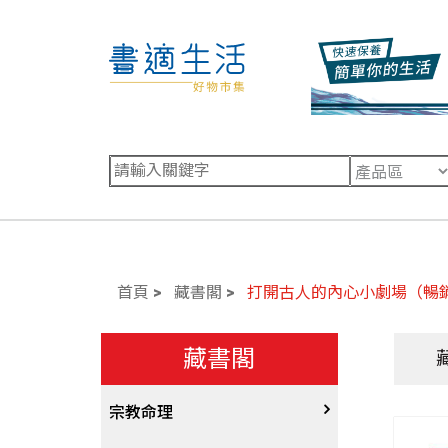
首頁
藏書閣
打開古人的內心小劇場（暢
藏書閣
宗教命理