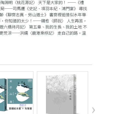
陶淵明〈桃花源記〉 天下是大家的！ ──《禮
飯局──司馬遷《史記．項羽本紀．鴻門宴》 尋找
齡《聊齋志異．勞山道士》 書齋裡追憶似水年華
師，你知道的太少！──韓愈〈師說〉 人生再苦，
遊六橋待月記〉 第五章、我的生長、我的土地 不
更荒涼──洪繻〈鹿港乘桴記〉 走自己的路，溫
›