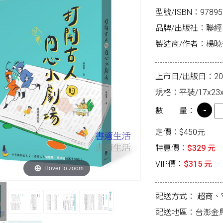
型號/ISBN：97895
品牌/出版社：聯
製造商/作者：楊曉
上市日/出版日：2026
規格：平裝/17x23x
數 量：
定價：$450元
特惠價：
$329 元
VIP價：
$315 元
Hover to zoom
配送方式：
超商、
配送地區：台澎金