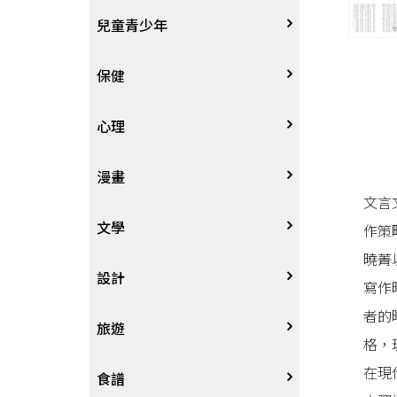
其他語言
哲學
生涯規劃
技能檢定
天文地理
體育運動
兒童青少年
中文
歷史地理
經營管理、成功學
電玩攻略
物理化學
音樂、樂譜
0~3歲
保健
歷史人物傳記
商學、經濟學
其他
科普
繪畫/書法
4~8歲
家庭、親子
心理
兩岸國際
投資理財
數學
攝影
8~12歲
疾病養生
心理學
漫畫
文言
人物傳記
航空
電影
12~18歲
醫療人文
勵志成長
漫畫
文學
作策
曉菁
職場工作術
棋藝桌遊
遊戲書
人際關係
圖文繪本
中文文學
設計
寫作
者的
寵物
英語書
生老病死
限制級漫畫
中文詩詞
藝術設計
旅遊
格，
在現
時尚、瘦身、芳療
教育教養
武俠小說
居家佈置
台灣
食譜