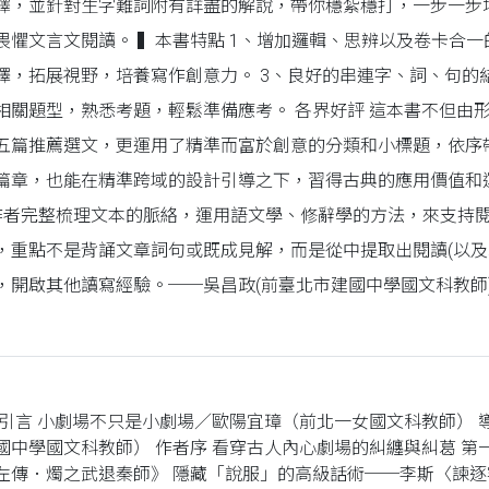
譯，並針對生字難詞附有詳盡的解說，帶你穩紮穩打，一步一步
畏懼文言文閱讀。 ▍本書特點 1、增加邏輯、思辨以及卷卡合一
繹，拓展視野，培養寫作創意力。 3、良好的串連字、詞、句的
相關題型，熟悉考題，輕鬆準備應考。 各界好評 這本書不但由
五篇推薦選文，更運用了精準而富於創意的分類和小標題，依序
篇章，也能在精準跨域的設計引導之下，習得古典的應用價值和
 作者完整梳理文本的脈絡，運用語文學、修辭學的方法，來支持
，重點不是背誦文章詞句或既成見解，而是從中提取出閱讀(以及
，開啟其他讀寫經驗。──吳昌政(前臺北市建國中學國文科教師
 引言 小劇場不只是小劇場／歐陽宜璋（前北一女國文科教師） 
國中學國文科教師） 作者序 看穿古人內心劇場的糾纏與糾葛 第
左傳．燭之武退秦師》 隱藏「說服」的高級話術──李斯〈諫逐