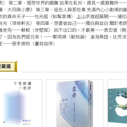
表〉 第二章、理想世界的圖騰 如果在亂世，遇見一處避難所──
運．大同與小康》 第三章、這些人與那些事 充滿內心小劇場的
世的真命天子──杜光庭〈虯髯客傳〉 上山求道超展開──蒲松
有光〈項脊軒志〉 第四章、想要做自己──獨白與自白 關於老
著走完──蘇軾〈赤壁賦〉 說不出口的，才最美──袁宏道〈晚
了，因為我們是兄弟！──鄭用錫〈勸和論〉 滄海桑田，比荒涼
定──張李德和〈畫菊自序〉