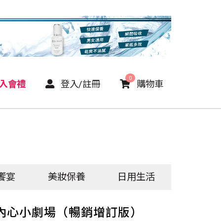
0
P入會禮
登入/註冊
購物車
饗宴
美妝保養
日用生活
內心小劇場（暢銷增訂版）