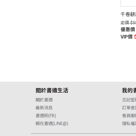
文學很簡單，我們也不
詭軼紀事．壹：清明斷魂祭
千卷耕
麼辛苦【全新增修版】
定價 $340元
定價 $5
$400元
優惠價
$255元
優惠
惠價
$300元
VIP價
$245元
VIP價
P價
$280元
關於書適生活
我的
關於書適
忘記密
最新消息
訂單查
書適粉(FB)
會員服
賴在書適(LINE@)
隱私權