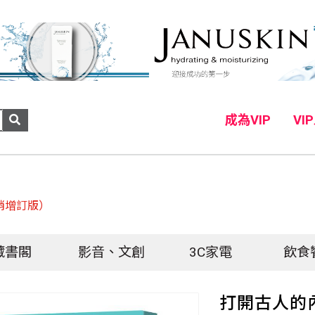
成為VIP
VI
銷增訂版）
藏書閣
影音、文創
3C家電
飲食
打開古人的