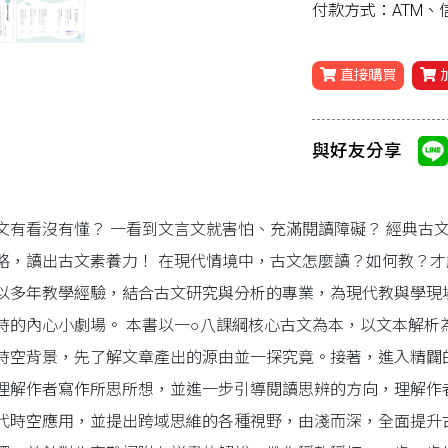
付款方式：ATM
直接購買
與好友分享
文有看沒有懂？ 一看到文言文就害怕、充滿閱讀障礙？ 經典古文閱讀
略，讀出古文素養力！ 在現代情境中，古文怎麼讀？如何教？
以多年教學經驗，結合古文研究與分析的專業，為現代教與學現
時的內心小劇場。 本書以一○八課綱核心古文為本，以文本解析
時空背景，先了解文章產出的源由並一探究竟。接著，進入精闢
理解作者寫作所思所想，並進一步引導閱讀思辨的方向，理解作
代時空應用，並提出跨域思維的各種視野，由淺而深，全面提升