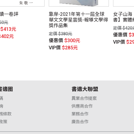
讀一卷評
靠岸-2021年第十一屆全球
女子山海
華文文學星雲獎-報導文學得
書】實體
50元
獎作品集
定價 $420
價
$413元
定價 $380元
優惠價
$
$402元
優惠價
$300元
VIP價
$2
VIP價
$285元
書適圈
書適大聯盟
碼
異業合作提案
詢
供應商合作
務條款
業務合作
政策
廣告合作