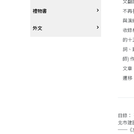
文翻
戲劇、舞蹈
奇幻恐佈小說
建築工藝
中港澳
中式
不再
禮物書
與演
動腦解謎
推理小說
園藝
日韓
西式
外文
收錄
的十
性愛指南、寫真
歷史小說
手工藝、DIY
東南亞
烘焙西點
外文-醫療保健
詞、
師)
寫實、報導文學
歐美紐澳
餐飲指南
文章
遷移
翻譯文學
世界其他
不分類食譜
旅遊文學
飲品
飲食文學
目錄：
北市建
──《
寫作、字詞