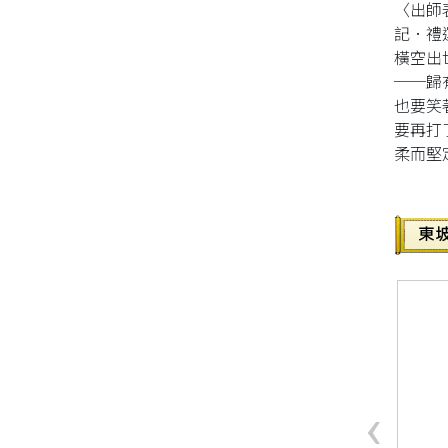
〈出師
記．禮
同性、限制級小說
橫空出
──歸
愛情小說
也要笑
要再打
柔而堅
‹