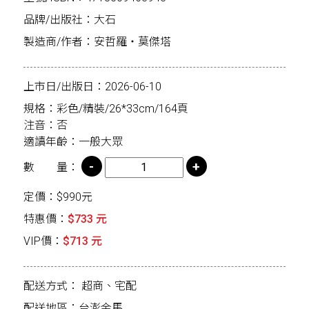
品牌/出版社：大石
製造商/作者：安哲羅‧莫傑塔
上市日/出版日：2026-06-10
規格：彩色/精裝/26*33cm/164頁
注音：否
適讀年齡：一般大眾
數 量：
定價：$990元
特惠價：
$733 元
VIP價：
$713 元
配送方式：
超商、宅配
配送地區：台澎金馬