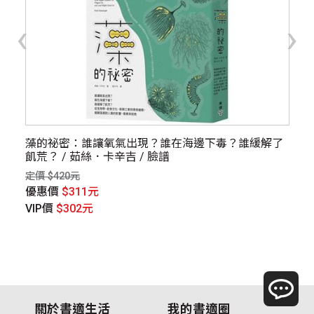
‹
›
科學
藻的祕密：誰讓氧氣出現？誰在海邊下毒？誰緩解了
生
飢荒？ / 茹絲．卡辛吉 / 臉譜
定價
定價 $420元
優
優惠價
$311元
V
VIP價
$302元
關於書適生活
我的書適圈