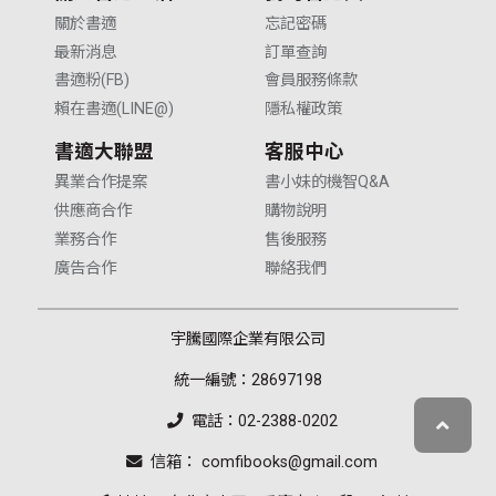
關於書適
忘記密碼
最新消息
訂單查詢
書適粉(FB)
會員服務條款
賴在書適(LINE@)
隱私權政策
書適大聯盟
客服中心
異業合作提案
書小妹的機智Q&A
供應商合作
購物說明
業務合作
售後服務
廣告合作
聯絡我們
宇騰國際企業有限公司
統一編號：28697198
電話：02-2388-0202
信箱： comfibooks@gmail.com