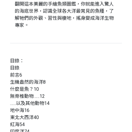
翻開這本美麗的手繪魚類圖鑑，你就能進入驚人
的海底世界，認識全球各大洋最常見的魚種，了
解牠們的外觀、習性與棲地，搖身變成海洋生物
專家。
目錄：
目錄
前言6
生機盎然的海洋8
什麼是魚？10
無脊椎動物……12
……以及其他動物14
地中海16
東北大西洋40
紅海54
印度洋74