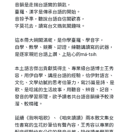
音韻是走揣台語寶的鎖匙，
臺羅、漢字是傳承台語的開始。
音掠予準，聽說台語自信閣歡喜，
字莫花去，讀寫台文媠氣閣趣味。
這本冊大碗閣滿墘，是你學臺羅、學音字，
自學、教學、競賽、認證，練聽講讀寫的武器，
是逐家親近台語上讚、上貼心的má-tsih.
本土語言傑出貢獻獎得主、專業級台語博士王秀
容，用伊自學、講座台語的經驗，佮伊對語言、
文化、文學幼膩的思考佮筆力，寫25篇是詩、是
歌、是唸謠的生活故事，用聽音、辨音、記音、
發音的學習原理，欲予讀者共台語音韻練予較滑
溜、較精確。
延續《我咧唱歌》、《咱來讀讀》兩本散文集女
性書寫的生花妙筆佮有聲內容，王秀容以專業的