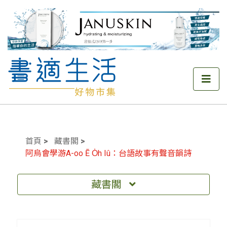
首頁
藏書閣
阿烏會學游A-oo Ē O̍h Iû：台語故事有聲音韻詩
藏書閣