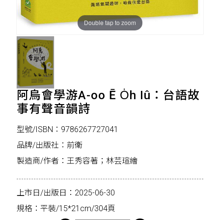
Double tap to zoom
阿烏會學游A-oo Ē O̍h Iû：台語故
事有聲音韻詩
型號/ISBN：9786267727041
品牌/出版社：前衛
製造商/作者：王秀容著；林芸瑄繪
上市日/出版日：2025-06-30
規格：平裝/15*21cm/304頁