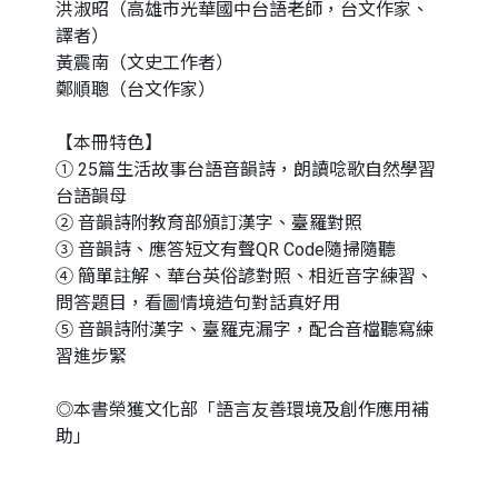
洪淑昭（高雄市光華國中台語老師，台文作家、
譯者）
黃震南（文史工作者）
鄭順聰（台文作家）
【本冊特色】
① 25篇生活故事台語音韻詩，朗讀唸歌自然學習
台語韻母
② 音韻詩附教育部頒訂漢字、臺羅對照
③ 音韻詩、應答短文有聲QR Code隨掃隨聽
④ 簡單註解、華台英俗諺對照、相近音字練習、
問答題目，看圖情境造句對話真好用
⑤ 音韻詩附漢字、臺羅克漏字，配合音檔聽寫練
習進步緊
◎本書榮獲文化部「語言友善環境及創作應用補
助」