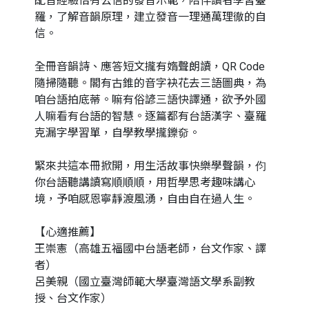
配音經驗佮有公信的發音示範，陪伴讀者學習臺
羅，了解音韻原理，建立發音一理通萬理徹的自
信。
全冊音韻詩、應答短文攏有媠聲朗讀，QR Code
隨掃隨聽。閣有古錐的音字袂花去三語圖典，為
咱台語拍底蒂。嘛有俗諺三語快譯通，欲予外國
人嘛看有台語的智慧。逐篇都有台語漢字、臺羅
克漏字學習單，自學教學攏鑠奅。
緊來共這本冊掀開，用生活故事快樂學聲韻，伨
你台語聽講讀寫順順順，用哲學思考趣味講心
境，予咱感恩寧靜渡風湧，自由自在過人生。
【心適推薦】
王崇憲（高雄五福國中台語老師，台文作家、譯
者）
呂美親（國立臺灣師範大學臺灣語文學系副教
授、台文作家）