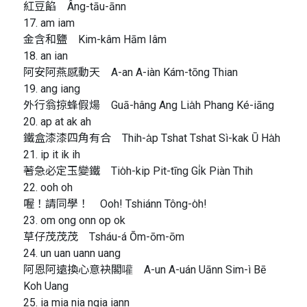
紅豆餡 Âng-tāu-ānn
17. am iam
金含和鹽 Kim-kâm Hām Iâm
18. an ian
阿安阿燕感動天 A-an A-iàn Kám-tōng Thian
19. ang iang
外行翁掠蜂假煬 Guā-hâng Ang Lia̍h Phang Ké-iāng
20. ap at ak ah
鐵盒漆漆四角有合 Thih-a̍p Tshat Tshat Sì-kak Ū Ha̍h
21. ip it ik ih
著急必定玉變鐵 Tio̍h-kip Pit-tīng Gi̍k Piàn Thih
22. ooh oh
喔！請同學！ Ooh! Tshiánn Tông-o̍h!
23. om ong onn op ok
草仔茂茂茂 Tsháu-á Ōm-ōm-ōm
24. un uan uann uang
阿恩阿遠換心意袂閣嚾 A-un A-uán Uānn Sim-ì Bē
Koh Uang
25. ia mia nia ngia iann