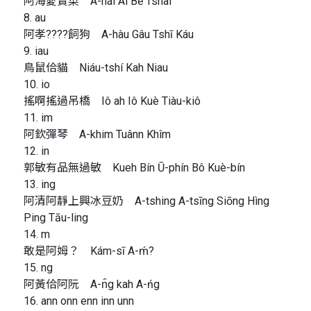
阿海愛賣菜 A-hái Ài Bē Tshài
8. au
阿孝????飼狗 A-hàu Gâu Tshī Káu
9. iau
鳥鼠佮貓 Niáu-tshí Kah Niau
10. io
搖啊搖過吊橋 Iô ah Iô Kuè Tiàu-kiô
11. im
阿欽彈琴 A-khim Tuânn Khîm
12. in
郭敏有品無過敏 Kueh Bín Ū-phín Bô Kuè-bín
13. ing
阿清阿靜上興冰豆奶 A-tshing A-tsīng Siōng Hìng
Ping Tāu-ling
14. m
敢是阿姆？ Kám-sī A-ḿ?
15. ng
阿黃佮阿阮 A-n̂g kah A-ńg
16. ann onn enn inn unn