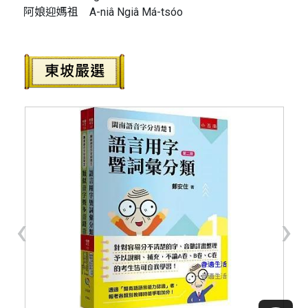
阿娘迎媽祖 A-niâ Ngiâ Má-tsóo
‹
›