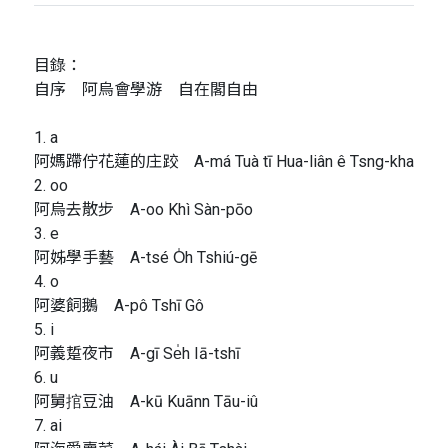
目錄：
自序 阿烏會學游 自在閣自由
1. a
阿媽蹛佇花蓮的庄跤 A-má Tuà tī Hua-liân ê Tsng-kha
2. oo
阿烏去散步 A-oo Khì Sàn-pōo
3. e
阿姊學手藝 A-tsé O̍h Tshiú-gē
4. o
阿婆飼鵝 A-pô Tshī Gô
5. i
阿義踅夜市 A-gī Se̍h Iā-tshī
6. u
阿舅捾豆油 A-kū Kuānn Tāu-iû
7. ai