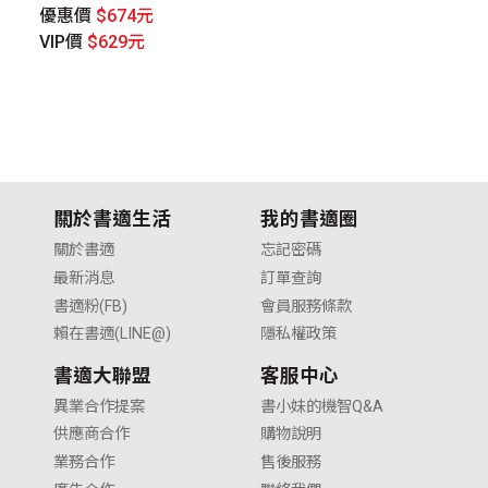
優惠價
$674元
V
VIP價
$629元
關於書適生活
我的書適圈
關於書適
忘記密碼
最新消息
訂單查詢
書適粉(FB)
會員服務條款
賴在書適(LINE@)
隱私權政策
書適大聯盟
客服中心
異業合作提案
書小妹的機智Q&A
供應商合作
購物說明
業務合作
售後服務