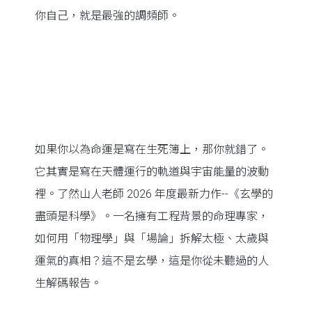
你自己，就是最強的調頻師。
如果你以為命運是寫在生死簿上，那你就錯了。
它其實是寫在天體運行的軌道與宇宙能量的波動
裡。了然山人老師 2026 年度最新力作--《玄學的
盡頭是科學》。一名擁有工程背景的命理專家，
如何用「物理學」與「場論」拆解太極、太歲與
運氣的真相？這不是玄學，這是你從未聽過的人
生解碼報告。