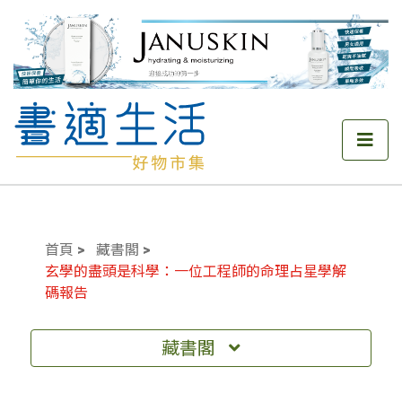
首頁
藏書閣
玄學的盡頭是科學：一位工程師的命理占星學解
碼報告
藏書閣