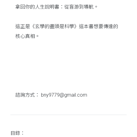
拿回你的人生說明書：從盲游到導航。
這正是《玄學的盡頭是科學》這本書想要傳達的
核心真相。
諮詢方式： bny9779@gmail.com
目錄：