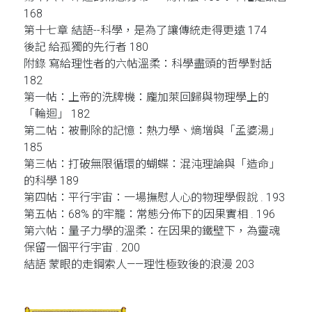
168
第十七章 結語--科學，是為了讓傳統走得更遠 174
後記 給孤獨的先行者 180
附錄 寫給理性者的六帖溫柔：科學盡頭的哲學對話
182
第一帖：上帝的洗牌機：龐加萊回歸與物理學上的
「輪迴」 182
第二帖：被刪除的記憶：熱力學、熵增與「孟婆湯」
185
第三帖：打破無限循環的蝴蝶：混沌理論與「造命」
的科學 189
第四帖：平行宇宙：一場撫慰人心的物理學假說 . 193
第五帖：68% 的牢籠：常態分佈下的因果實相 . 196
第六帖：量子力學的溫柔：在因果的鐵壁下，為靈魂
保留一個平行宇宙 . 200
結語 蒙眼的走鋼索人——理性極致後的浪漫 203