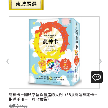
‹
›
龍神卡－開啟幸福與豐盛的大門（38張開運神諭卡＋
九
指導手冊＋卡牌收藏袋）
定價
定價 $899元
優