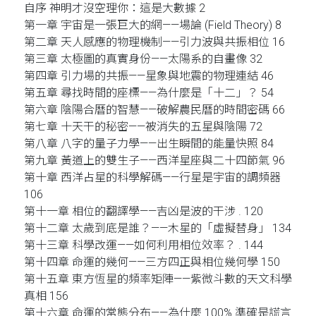
自序 神明才沒空理你：這是大數據 2
第一章 宇宙是一張巨大的網——場論 (Field Theory) 8
第二章 天人感應的物理機制——引力波與共振相位 16
第三章 太極圖的真實身份——太陽系的自畫像 32
第四章 引力場的共振——星象與地震的物理連結 46
第五章 尋找時間的座標——為什麼是「十二」？ 54
第六章 陰陽合曆的智慧——破解農民曆的時間密碼 66
第七章 十天干的秘密——被消失的五星與陰陽 72
第八章 八字的量子力學——出生瞬間的能量快照 84
第九章 黃道上的雙生子——西洋星座與二十四節氣 96
第十章 西洋占星的科學解碼——行星是宇宙的調頻器
106
第十一章 相位的翻譯學——吉凶是波的干涉 . 120
第十二章 太歲到底是誰？——木星的「虛擬替身」 134
第十三章 科學改運——如何利用相位效率？ . 144
第十四章 命運的幾何——三方四正與相位幾何學 150
第十五章 東方恆星的頻率矩陣——紫微斗數的天文科學
真相 156
第十六章 命運的常態分布——為什麼 100% 準確是謊言