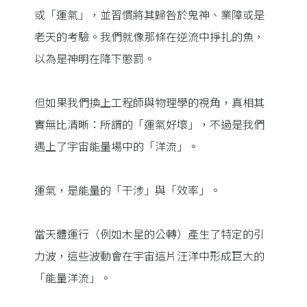
或「運氣」，並習慣將其歸咎於鬼神、業障或是
老天的考驗。我們就像那條在逆流中掙扎的魚，
以為是神明在降下懲罰。
但如果我們換上工程師與物理學的視角，真相其
實無比清晰：所謂的「運氣好壞」，不過是我們
遇上了宇宙能量場中的「洋流」。
運氣，是能量的「干涉」與「效率」。
當天體運行（例如木星的公轉）產生了特定的引
力波，這些波動會在宇宙這片汪洋中形成巨大的
「能量洋流」。