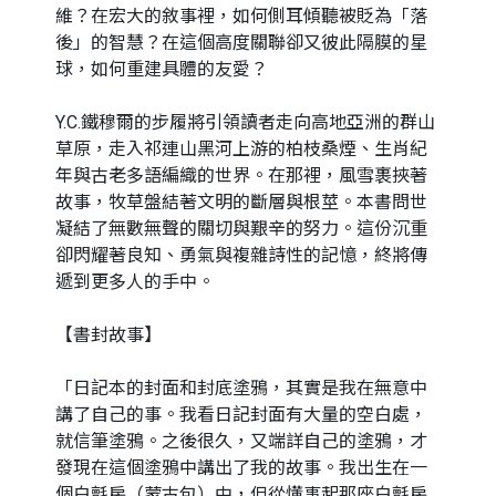
維？在宏大的敘事裡，如何側耳傾聽被貶為「落
後」的智慧？在這個高度關聯卻又彼此隔膜的星
球，如何重建具體的友愛？
Y.C.鐵穆爾的步履將引領讀者走向高地亞洲的群山
草原，走入祁連山黑河上游的柏枝桑煙、生肖紀
年與古老多語編織的世界。在那裡，風雪裹挾著
故事，牧草盤結著文明的斷層與根莖。本書問世
凝結了無數無聲的關切與艱辛的努力。這份沉重
卻閃耀著良知、勇氣與複雜詩性的記憶，終將傳
遞到更多人的手中。
【書封故事】
「日記本的封面和封底塗鴉，其實是我在無意中
講了自己的事。我看日記封面有大量的空白處，
就信筆塗鴉。之後很久，又端詳自己的塗鴉，才
發現在這個塗鴉中講出了我的故事。我出生在一
個白氈房（蒙古包）中，但從懂事起那座白氈房