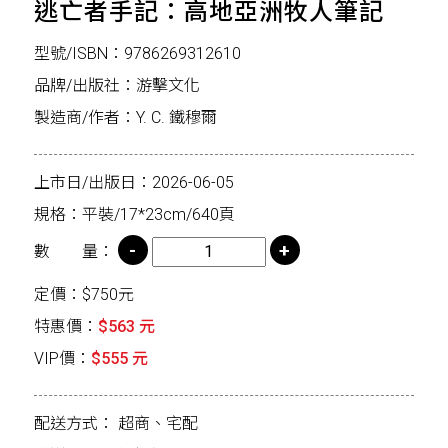
逃亡者手記：高地亞洲牧人筆記
型號/ISBN：9786269312610
品牌/出版社：游擊文化
製造商/作者：Y. C. 鐵穆爾
上市日/出版日：2026-06-05
規格：平裝/17*23cm/640頁
數 量：
定價：$750元
特惠價：
$563 元
VIP價：
$555 元
配送方式：
超商、宅配