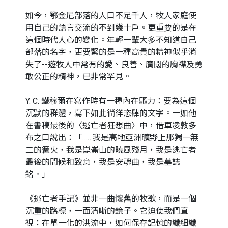
如今，鄂金尼部落的人口不足千人，牧人家庭使
用自己的語言交流的不到幾十戶。更重要的是在
這個時代人心的變化。年輕一輩大多不知道自己
部落的名字，更要緊的是一種高貴的精神似乎消
失了--遊牧人中常有的愛、良善、廣闊的胸襟及勇
敢公正的精神，已非常罕見。
Y. C. 鐵穆爾在寫作時有一種內在驅力：要為這個
沉默的群體，寫下如此徜徉恣肆的文字。一如他
在書稿最後的〈逃亡者狂想曲〉中，借車凌敦多
布之口說出：「……我是高地亞洲曠野上那獨一無
二的篝火，我是崑崙山的曉風殘月，我是逃亡者
最後的問候和致意，我是安魂曲，我是墓誌
銘。」
《逃亡者手記》並非一曲懷舊的牧歌，而是一個
沉重的路標，一面清晰的鏡子。它迫使我們直
視：在單一化的洪流中，如何保存記憶的纖細纖