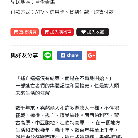
配送地區：台澎金馬
付款方式：ATM、信用卡、貨到付款、取貨付款
直接購買
加入購物車
加入收藏
與好友分享
「逃亡遠遠沒有結束，而是在不斷地開始。」
一部逃亡者們的集體記憶和回憶史，也是對人類
未來生活的注解
數千年來，堯熬爾人和許多遊牧人一樣，不停地
征戰、遷徙、逃亡、遭受驅逐。南西伯利亞、蒙
古高原、中亞腹地、吐伯特高原……。在一個地方
生活和遊牧幾年、幾十年、數百年甚至上千年，
然後由於征戰而遷徙、逃亡或被驅逐，異鄉-原鄉-