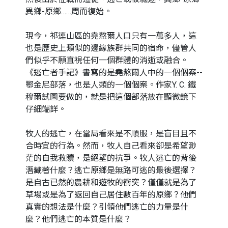
異鄉-原鄉……周而復始。
現今，祁連山區的堯熬爾人口只有一萬多人，這
也是歷史上類似的邊緣族群共同的宿命，儘管人
們似乎不願直視任何一個群體的消逝或融合。
《逃亡者手記》書寫的是堯熬爾人中的一個個案--
鄂金尼部落，也是人類的一個個案。作家Y. C. 鐵
穆爾試圖要做的，就是把這個部落放在顯微鏡下
仔細端詳。
牧人的逃亡，在當局看來是不順服，是盲目且不
合時宜的行為。然而，牧人自己看來卻是希望渺
茫的自我救贖，是絕望的抗爭。牧人逃亡的背後
潛藏著什麼？逃亡原鄉是無路可逃的最後選擇？
是自古已然的農耕和遊牧的衝突？僅僅就是為了
草場或是為了返回自己居住數百年的原鄉？他們
真實的想法是什麼？引領他們逃亡的力量是什
麼？他們逃亡的本質是什麼？