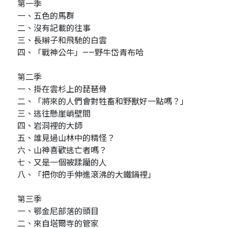
第一季
一、五色的馬群
二、沒有記載的往事
三、長辮子和飛馳的白雲
四、「戰神公牛」——野牛岱青布哈
第二季
一、掛在雲杉上的琵琶骨
二、「將來的人們會對牲畜和野獸好一點嗎？」
三、逃往懸崖峭壁間
四、岩洞裡的大師
五、誰見過山林中的精怪？
六、山神喜歡逃亡者嗎？
七、又是一個被蹂躪的人
八、「把你的手伸進滾沸的大鐵鍋裡」
第三季
一、鄂金尼部落的頭目
二、來自塔爾寺的管家