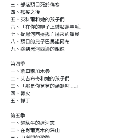
三、部落頭目死於傷寒
四、瘟疫之後
五、英科爾和她的孩子們
六、「在你的辮子上纏點黑羊毛」
七、從黑河西邊逃亡過來的獵民
八、頭目的兒子巴馬諾爾布
九、嫁到黑河西邊的姐妹
第四季
一、斯車穆加木參
二、艾吉布奇和她的孩子們
三、「那是你舅舅的頭顱呵……」
四、篝火
五、抓丁
第五季
一、趕馱牛的達河志
二、在肖爾克木的深山
三、山崖間的歌聲