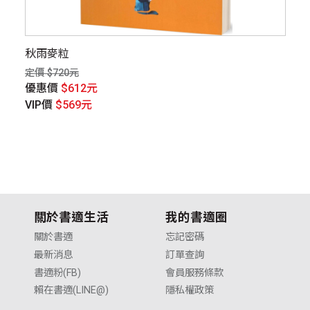
秋雨麥粒
走
定價 $720元
定價
優惠價
$612元
優
VIP價
$569元
V
關於書適生活
我的書適圈
關於書適
忘記密碼
最新消息
訂單查詢
書適粉(FB)
會員服務條款
賴在書適(LINE@)
隱私權政策