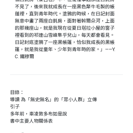
不見了，後來我就成長在一座黑色犛牛毛製的帳
蓬裡，直到青年時代。塗鴉的時候，在日記封面
無意中畫了兩座白氈房，面對著斡爾朵河，上面
的那幾座山，就是我現在從夏日塔拉小屋的窗子
裡看到的祁連山雪峰隼乎兒山，每天都會看見。
日記封底塗鴉了一座黑帳篷，恰似我成長的黑帳
篷，就是我從童年、少年到青年時的家。」——Y.
C. 鐵穆爾
目錄：
導讀 為「無史無名」的「眾小人群」立傳
引子
多年前，車凌敦多布如是說
書中主要人物關係表