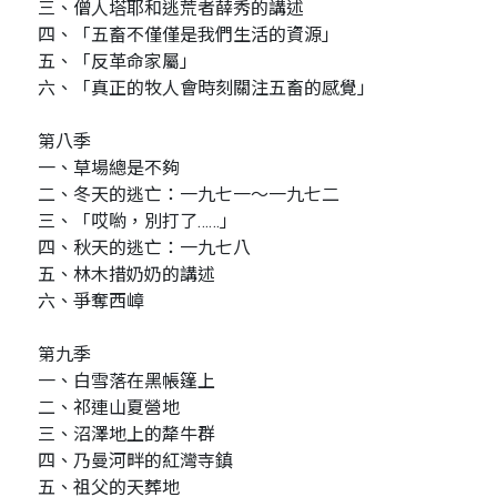
三、僧人塔耶和逃荒者薛秀的講述
四、「五畜不僅僅是我們生活的資源」
五、「反革命家屬」
六、「真正的牧人會時刻關注五畜的感覺」
第八季
一、草場總是不夠
二、冬天的逃亡：一九七一〜一九七二
三、「哎喲，別打了……」
四、秋天的逃亡：一九七八
五、林木措奶奶的講述
六、爭奪西嶂
第九季
一、白雪落在黑帳篷上
二、祁連山夏營地
三、沼澤地上的犛牛群
四、乃曼河畔的紅灣寺鎮
五、祖父的天葬地