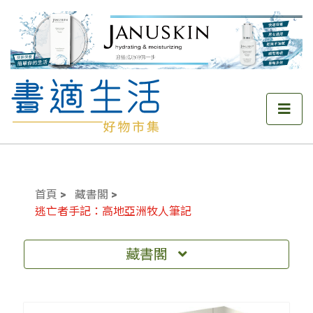
首頁
藏書閣
逃亡者手記：高地亞洲牧人筆記
藏書閣