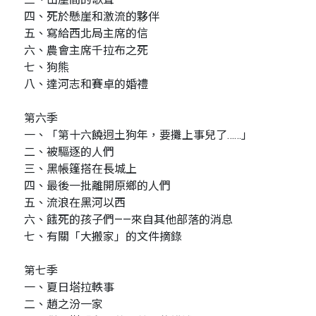
四、死於懸崖和激流的夥伴
五、寫給西北局主席的信
六、農會主席千拉布之死
七、狗熊
八、達河志和賽卓的婚禮
第六季
一、「第十六饒迥土狗年，要攤上事兒了……」
二、被驅逐的人們
三、黑帳篷搭在長城上
四、最後一批離開原鄉的人們
五、流浪在黑河以西
六、餓死的孩子們——來自其他部落的消息
七、有關「大搬家」的文件摘錄
第七季
一、夏日塔拉軼事
二、趙之汾一家