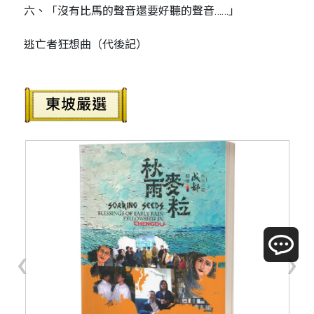
六、「沒有比馬的聲音還要好聽的聲音……」
逃亡者狂想曲（代後記）
‹
›