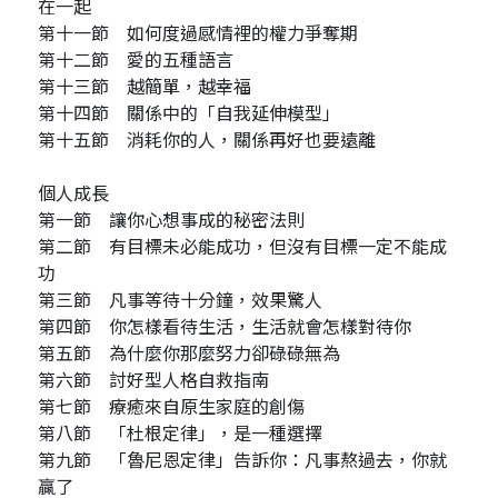
在一起
第十一節 如何度過感情裡的權力爭奪期
第十二節 愛的五種語言
第十三節 越簡單，越幸福
第十四節 關係中的「自我延伸模型」
第十五節 消耗你的人，關係再好也要遠離
個人成長
第一節 讓你心想事成的秘密法則
第二節 有目標未必能成功，但沒有目標一定不能成
功
第三節 凡事等待十分鐘，效果驚人
第四節 你怎樣看待生活，生活就會怎樣對待你
第五節 為什麼你那麼努力卻碌碌無為
第六節 討好型人格自救指南
第七節 療癒來自原生家庭的創傷
第八節 「杜根定律」，是一種選擇
第九節 「魯尼恩定律」告訴你：凡事熬過去，你就
贏了