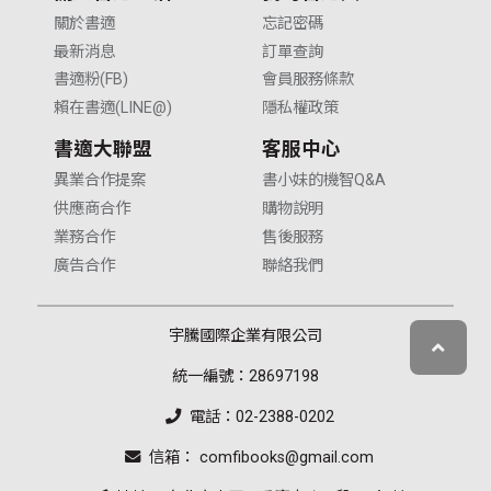
關於書適
忘記密碼
最新消息
訂單查詢
書適粉(FB)
會員服務條款
賴在書適(LINE@)
隱私權政策
書適大聯盟
客服中心
異業合作提案
書小妹的機智Q&A
供應商合作
購物說明
業務合作
售後服務
廣告合作
聯絡我們
宇騰國際企業有限公司
統一編號：28697198
電話：02-2388-0202
信箱： comfibooks@gmail.com