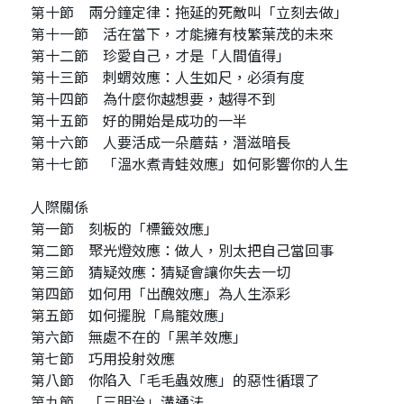
第十節 兩分鐘定律：拖延的死敵叫「立刻去做」
第十一節 活在當下，才能擁有枝繁葉茂的未來
第十二節 珍愛自己，才是「人間值得」
第十三節 刺蝟效應：人生如尺，必須有度
第十四節 為什麼你越想要，越得不到
第十五節 好的開始是成功的一半
第十六節 人要活成一朵蘑菇，潛滋暗長
第十七節 「溫水煮青蛙效應」如何影響你的人生
人際關係
第一節 刻板的「標籤效應」
第二節 聚光燈效應：做人，別太把自己當回事
第三節 猜疑效應：猜疑會讓你失去一切
第四節 如何用「出醜效應」為人生添彩
第五節 如何擺脫「鳥籠效應」
第六節 無處不在的「黑羊效應」
第七節 巧用投射效應
第八節 你陷入「毛毛蟲效應」的惡性循環了
第九節 「三明治」溝通法