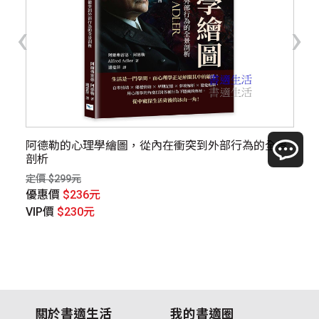
‹
›
阿德勒的心理學繪圖，從內在衝突到外部行為的全景
漫
剖析
【
定價 $299元
定價
優惠價
$236元
優
VIP價
$230元
V
關於書適生活
我的書適圈