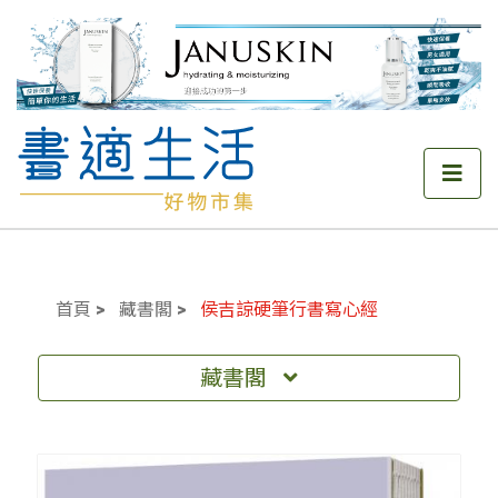
首頁
藏書閣
侯吉諒硬筆行書寫心經
藏書閣