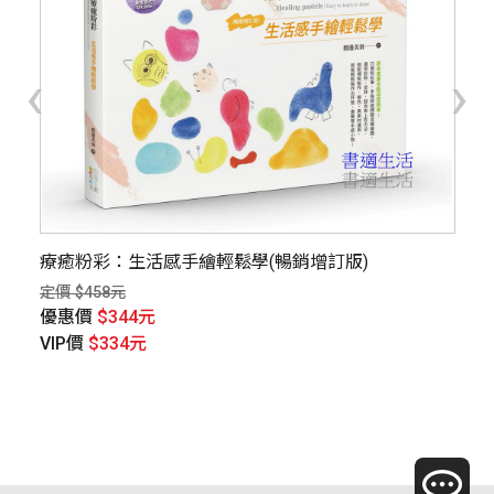
‹
›
動作
療癒粉彩：生活感手繪輕鬆學(暢銷增訂版)
Ko
定價 $458元
定價
優惠價
$344元
優
VIP價
$334元
V