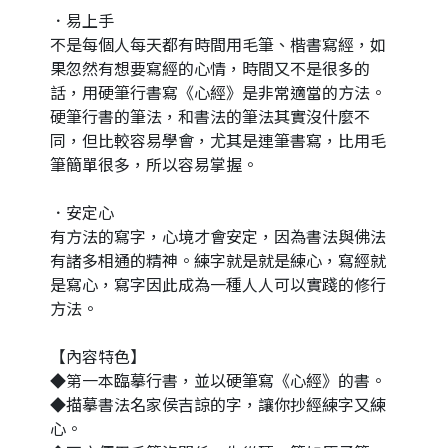
．易上手
不是每個人每天都有時間用毛筆、楷書寫經，如
果忽然有想要寫經的心情，時間又不是很多的
話，用硬筆行書寫《心經》是非常適當的方法。
硬筆行書的筆法，和書法的筆法其實沒什麼不
同，但比較容易學會，尤其是連筆書寫，比用毛
筆簡單很多，所以容易掌握。
．安定心
有方法的寫字，心境才會安定，因為書法與佛法
有諸多相通的精神。練字就是就是練心，寫經就
是寫心，寫字因此成為一種人人可以實踐的修行
方法。
【內容特色】
◆第一本臨摹行書，並以硬筆寫《心經》的書。
◆描摹書法名家侯吉諒的字，讓你抄經練字又練
心。