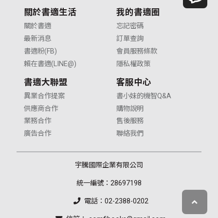
關於書適生活
我的書適圈
關於書適
忘記密碼
最新消息
訂單查詢
書適粉(FB)
會員服務條款
賴在書適(LINE@)
隱私權政策
書適大聯盟
客服中心
異業合作提案
書小妹的機智Q&A
供應商合作
購物說明
業務合作
售後服務
廣告合作
聯絡我們
宇騰國際企業有限公司
統一編號：28697198
電話：02-2388-0202