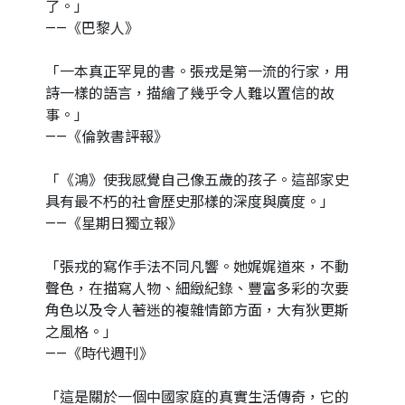
了。」
——《巴黎人》
「一本真正罕見的書。張戎是第一流的行家，用
詩一樣的語言，描繪了幾乎令人難以置信的故
事。」
——《倫敦書評報》
「《鴻》使我感覺自己像五歲的孩子。這部家史
具有最不朽的社會歷史那樣的深度與廣度。」
——《星期日獨立報》
「張戎的寫作手法不同凡響。她娓娓道來，不動
聲色，在描寫人物、細緻紀錄、豐富多彩的次要
角色以及令人著迷的複雜情節方面，大有狄更斯
之風格。」
——《時代週刊》
「這是關於一個中國家庭的真實生活傳奇，它的