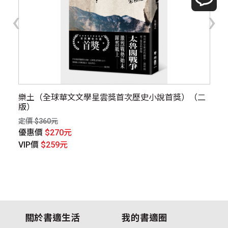
‹
›
樂土（全球華文文學星雲獎首次歷史小說首獎）（二
網
版）
定價
定價 $360元
優
優惠價
$270元
V
VIP價
$259元
關於書適生活
我的書適圈