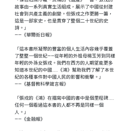
故事由一系列真實生活組成，展示了中國從封建
社會到共產主義的劇變。但張戎之作更勝一籌，
這是一部家史，也是貫穿了整個二十世紀的史
詩。」
——《華爾街日報》
「這本書所凝聚的豐富的個人生活內容幾乎覆蓋
了整整一個世紀——從年輕的外祖母楊玉芳到同樣
年輕的外孫女張戎。我們在西方的人期望能更多
知道本世紀的中國……《鴻》幫助我們了解了本世
紀的各種事件對中國人民的影響和衝擊。」
——《基督教科學箴言報》
「張戎的《鴻》在描寫中國的書中是個里程碑……
任何一個看過這本書的人都不再是同樣一個
人。」
——《金融報》