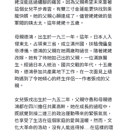
姥沒能逃過纏腳的痛苦，因為父親希望未來靠著
這個女兒平步青雲，有雙三寸金蓮能更快找到乘
龍快婿。她的父親心願達成了，儘管姥姥做的是
軍閥的姨太太。這年姥姥十五歲。
母親德鴻，出生於一九三一年。這年，日本人入
侵東北，占領東三省，成立滿州國，扶植傀儡皇
帝溥儀。德鴻的父親在她兩歲時過世，隨著姥姥
改嫁，她有了待她如己出的父親，一位滿族醫
生。經過日本人統治、國共交戰的年代，十五歲
時，德鴻參加共產黨地下工作，在一次面見上級
時遇到了令她傾心的終生伴侶——作者張戎的父
親。
女兒張戎出生於一九五二年，父親守愚和母親德
鴻都在四川擔任共黨高幹，她在成長的過程中，
既感覺到接二連三的政治運動帶來的緊張氣氛，
也享受了生活在這個家庭的愛與溫暖。然而，文
化大革命的浩劫，沒有人能逃得掉……在這樣的環