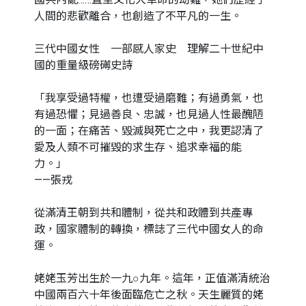
人間的悲歡離合，也創造了不平凡的一生。
三代中國女性 一部感人家史 理解二十世紀中
國的重量級磅礡史詩
「我享受過特權，也遭受過磨難；有過勇氣，也
有過恐懼；見過善良、忠誠，也見過人性最醜陋
的一面；在痛苦、毀滅與死亡之中，我更認清了
愛及人類不可摧毀的求生存、追求幸福的能
力。」
——張戎
從滿清王朝到共和體制，從共和政體到共產專
政，國家體制的轉換，標誌了三代中國女人的命
運。
姥姥玉芳出生於一九○九年。這年，正值滿清統治
中國兩百六十年後面臨危亡之秋。天生麗質的姥