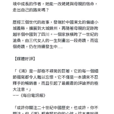
境中成長的作者，她能一改姥姥與母親的宿命，
走出自己的路來嗎？
歷經三個世代的故事，發端於中國東北的偏遠小
城義縣，擴展到大城錦州，再隨著母親的足跡跨
越半個中國到了四川。一個家族橫跨了一世紀的
滄桑，由三代女人的一生刻畫出一段奇蹟，而這
個奇蹟，仍在持續發生中……
【媒體好評】
「《鴻》是一部極不尋常的巨著，它的每一個細
節描寫都令人難以忘懷。它不僅是一本讀來不忍
釋手的暢銷書，而且引起了最嚴肅的評論界的極
大注意。」
——《每日電訊報》
「或許你關注二十世紀中國歷史，也或許，你不
關注，但《鴻》都會緊扣你的心弦。這本書好得