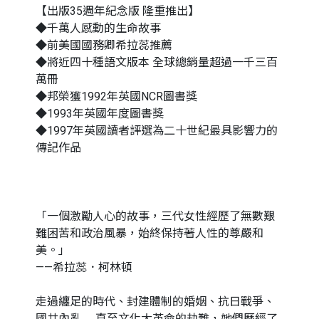
【出版35週年紀念版 隆重推出】
◆千萬人感動的生命故事
◆前美國國務卿希拉蕊推薦
◆將近四十種語文版本 全球總銷量超過一千三百
萬冊
◆邦榮獲1992年英國NCR圖書獎
◆1993年英國年度圖書獎
◆1997年英國讀者評選為二十世紀最具影響力的
傳記作品
「一個激勵人心的故事，三代女性經歷了無數艱
難困苦和政治風暴，始終保持著人性的尊嚴和
美。」
——希拉蕊．柯林頓
走過纏足的時代、封建體制的婚姻、抗日戰爭、
國共內亂……直至文化大革命的劫難，她們歷經了