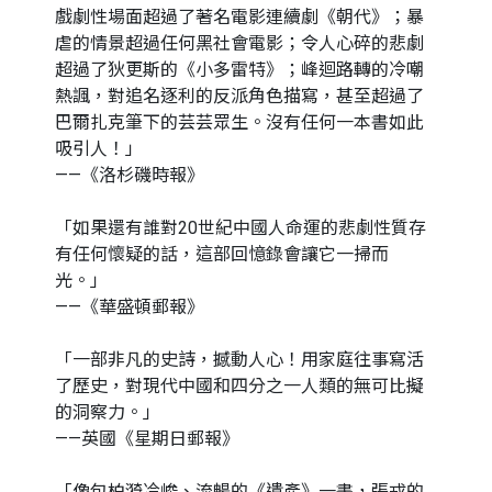
戲劇性場面超過了著名電影連續劇《朝代》；暴
虐的情景超過任何黑社會電影；令人心碎的悲劇
超過了狄更斯的《小多雷特》；峰迴路轉的冷嘲
熱諷，對追名逐利的反派角色描寫，甚至超過了
巴爾扎克筆下的芸芸眾生。沒有任何一本書如此
吸引人！」
——《洛杉磯時報》
「如果還有誰對20世紀中國人命運的悲劇性質存
有任何懷疑的話，這部回憶錄會讓它一掃而
光。」
——《華盛頓郵報》
「一部非凡的史詩，撼動人心！用家庭往事寫活
了歷史，對現代中國和四分之一人類的無可比擬
的洞察力。」
——英國《星期日郵報》
「像包柏漪冷峻、流暢的《遺產》一書，張戎的