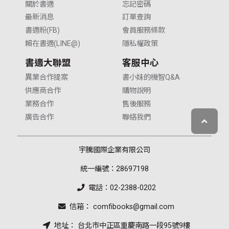
關於書適
忘記密碼
最新消息
訂單查詢
書適粉(FB)
會員服務條款
賴在書適(LINE@)
隱私權政策
書適大聯盟
客服中心
異業合作提案
書小妹的機智Q&A
供應商合作
購物說明
業務合作
售後服務
廣告合作
聯絡我們
宇騰國際企業有限公司
統一編號：28697198
電話：02-2388-0202
信箱： comfibooks@gmail.com
地址： 台北市中正區重慶南路一段95號9樓