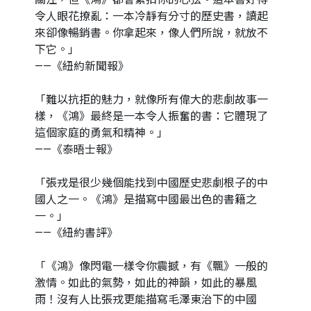
令人眼花撩亂：一本冷靜有分寸的歷史書，讀起
來卻像暢銷書。你拿起來，像人們所說，就放不
下它。」
——《紐約新聞報》
「難以抗拒的魅力，就像所有偉大的悲劇故事一
樣，《鴻》最終是一本令人振奮的書：它體現了
這個家庭的勇氣和精神。」
——《泰晤士報》
「張戎是很少幾個能找到中國歷史悲劇根子的中
國人之一。《鴻》是描寫中國最出色的書籍之
一。」
——《紐約書評》
「《鴻》像閃電一樣令你震撼，有《飄》一般的
激情。如此的氣勢，如此的神韻，如此的暴風
雨！沒有人比張戎更能描寫毛澤東治下的中國