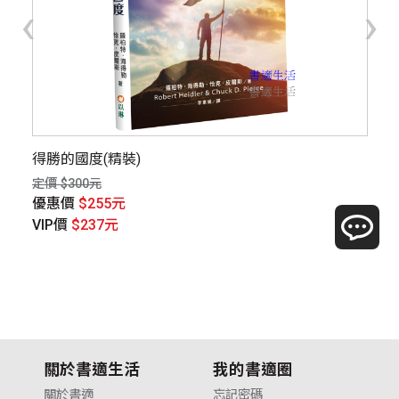
‹
›
得勝的國度(精裝)
生
定價 $300元
定價
優惠價
$255元
優
VIP價
$237元
V
關於書適生活
我的書適圈
關於書適
忘記密碼