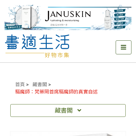
首頁
藏書閣
驅魔師：梵蒂岡首席驅魔師的真實自述
藏書閣