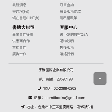
最新消息
訂單查詢
書適粉(FB)
會員服務條款
賴在書適(LINE@)
隱私權政策
書適大聯盟
客服中心
異業合作提案
書小妹的機智Q&A
供應商合作
購物說明
業務合作
售後服務
廣告合作
聯絡我們
宇騰國際企業有限公司
統一編號：28697198
電話：02-2388-0202
信箱： comfibooks@gmail.com
地址： 台北市中正區重慶南路一段95號9樓