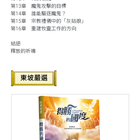
第13章 魔鬼攻擊的目標
第14章 誰能驅逐魔鬼？
第15章 宗教禮儀中的「灰姑娘」
第16章 重建牧靈工作的方向
結語
釋放的祈禱