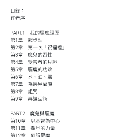
目錄：
作者序
PART.1 我的驅魔經歷
第1章 起步點
第2章 第一次「祝福禮」
第3章 魔鬼的習性
第4章 受害者的見證
第5章 驅魔的功效
第6章 水、油、鹽
第7章 為房屋驅魔
第8章 詛咒
第9章 再論巫術
PART.2 魔鬼與驅魔
第10章 以基督為中心
第11章 撒旦的力量
第12章 何謂驅魔