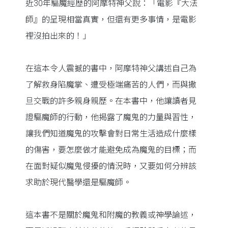
近30年驅魔經歷的阿摩特神父說：「電影『大法
師』的呈現相當真實，但還有更多事情，是電影
裡沒拍出來的！」
在這本令人震撼的書中，阿摩特神父講述自己為
了解救身陷魔掌、遭受極端痛苦的人們，而與撒
旦交戰的許多親身親歷。在本書中，他讓讀者見
證驅魔師的行動，他揭露了魔鬼的力量與習性，
讓我們知道魔鬼的攻擊會對日常生活造成什麼樣
的傷害，要怎麼做才能避免成為魔鬼的目標；而
在面對疑似魔鬼侵擾的情況時，又要如何分辨該
求助於現代醫學還是驅魔師。
這本書不是關於魔鬼和附魔的教義或神學論述，