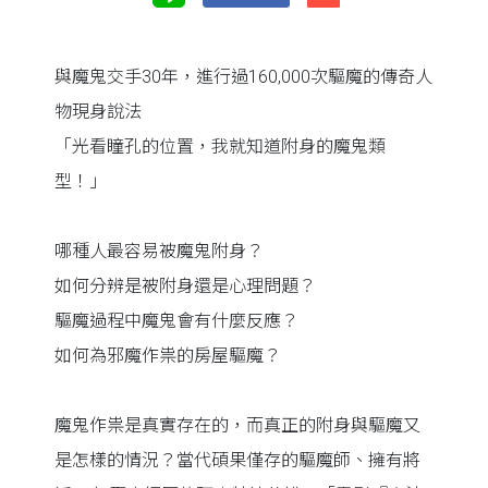
與魔鬼交手30年，進行過160,000次驅魔的傳奇人
物現身說法
「光看瞳孔的位置，我就知道附身的魔鬼類
型！」
哪種人最容易被魔鬼附身？
如何分辨是被附身還是心理問題？
驅魔過程中魔鬼會有什麼反應？
如何為邪魔作祟的房屋驅魔？
魔鬼作祟是真實存在的，而真正的附身與驅魔又
是怎樣的情況？當代碩果僅存的驅魔師、擁有將