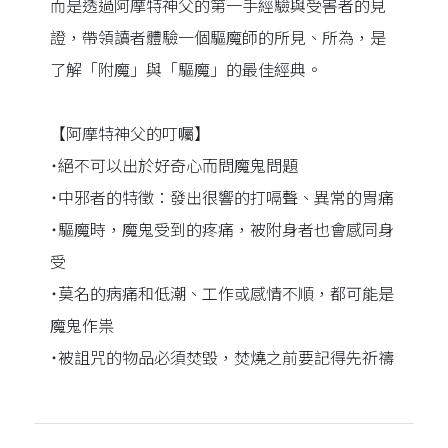
而是透過阿摩特神父的第一手經驗與受害者的見
證，帶領讀者體驗一個驅魔師的所見、所為，是
了解「附魔」與「驅魔」的最佳經典。
【阿摩特神父的叮囑】
˙絕不可以出於好奇心而問魔鬼問題
˙中邪者的特徵：發出很響的打嗝聲、異常的胃痛
˙驅魔時，魔鬼受到的疼痛，被附身者也會感同身
受
˙莫名的病痛和低潮、工作或感情不順，都可能是
魔鬼作祟
˙被詛咒的物品必須焚毀，焚燒之前要記得先祈禱