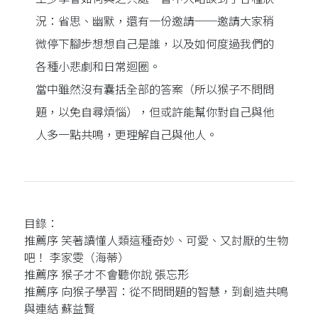
況：省思、幽默，還有一份邀請──邀請大家稍
微停下腳步想想自己是誰，以及如何度過我們的
各種小悲劇和日常迴圈。
當中雖然沒有囊括全部的答案（所以猴子不問問
題，以免自尋煩惱），但或許能幫你對自己與他
人多一點共鳴，更理解自己與他人。
目錄：
推薦序 笑著讀懂人類這種奇妙、可愛、又討厭的生物
吧！ 李家雯（海蒂）
推薦序 猴子才不會聽你說 張忘形
推薦序 向猴子學習：從不問問題的智慧，到創造共鳴
與連結 蘇益賢