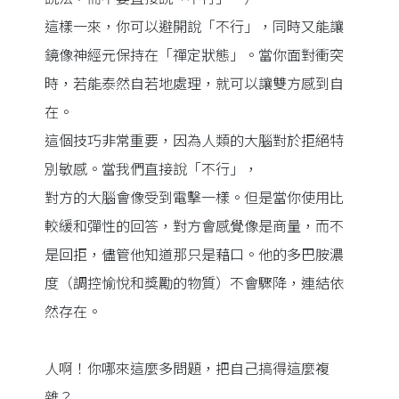
這樣一來，你可以避開說「不行」，同時又能讓
鏡像神經元保持在「禪定狀態」。當你面對衝突
時，若能泰然自若地處理，就可以讓雙方感到自
在。
這個技巧非常重要，因為人類的大腦對於拒絕特
別敏感。當我們直接說「不行」，
對方的大腦會像受到電擊一樣。但是當你使用比
較緩和彈性的回答，對方會感覺像是商量，而不
是回拒，儘管他知道那只是藉口。他的多巴胺濃
度（調控愉悅和獎勵的物質）不會驟降，連結依
然存在。
人啊！你哪來這麼多問題，把自己搞得這麼複
雜？