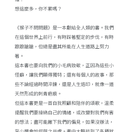
想這麼多，你不累嗎？
《猴子不問問題》是一本獻給全人類的書。我們
在這個世界上前行，有時踩著堅定的步伐，有時
踉踉蹌蹌，但總是盡其所能在人生道路上努力
著。
這本書也要向我們的小毛病致敬，正因為這些小
怪癖，讓我們顯得獨特；還有每個人的故事，那
些不論經過時間淬鍊，還是人生烙印，就像一道
天然形成的刺青疤痕。
但這本書更是一首自我照顧和陪伴的頌歌，溫柔
提醒我們要接納自己的情緒，或改變對我們有害
的想法；盡可能撇下我們的偏見，如果沒辦法，
至少學會如何與之共處。書中大略談到了各種狀