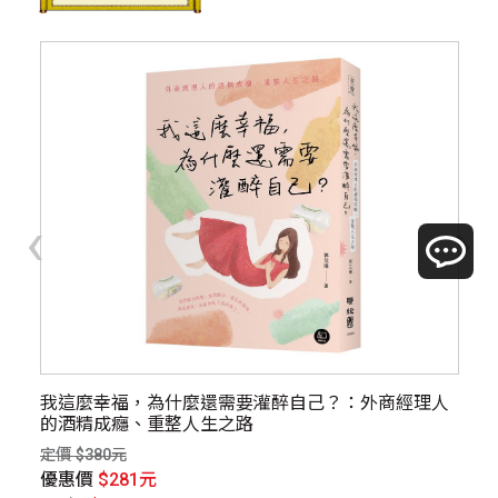
‹
›
量
我這麼幸福，為什麼還需要灌醉自己？：外商經理人
與
的酒精成癮、重整人生之路
找
定價 $380元
定價
優惠價
$281元
優