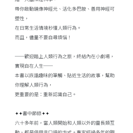
帶你啟動鏡像神經元、活化多巴胺、善用神經可
塑性，
在日常生活情境秒懂人類行為。
而且，儘量不要自尋煩惱！
──歡迎踏上人類行為之旅，終結內在小劇場，
實現自在人生──
本書以詼諧趣味的筆觸、貼近生活的故事，幫助
你理解人類行為，
更重要的是：重新認識自己。
✦✦書中節錄✦✦
六十多年前，當人類開始和人類以外的靈長類互
動，都是使用非口語的方式。專家經過多年的觀