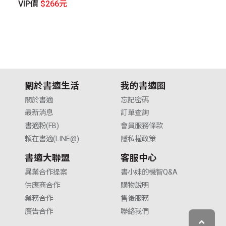
VIP價
$266元
V
關於書適生活
我的書適圈
關於書適
忘記密碼
最新消息
訂單查詢
書適粉(FB)
會員服務條款
賴在書適(LINE@)
隱私權政策
書適大聯盟
客服中心
異業合作提案
書小妹的機智Q&A
供應商合作
購物說明
業務合作
售後服務
廣告合作
聯絡我們