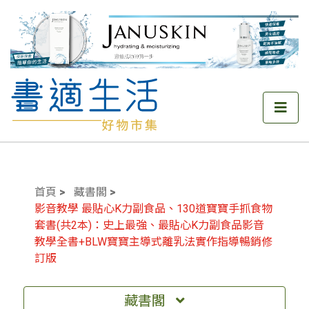
首頁
藏書閣
影音教學 最貼心K力副食品、130道寶寶手抓食物
套書(共2本)：史上最強、最貼心K力副食品影音
教學全書+BLW寶寶主導式離乳法實作指導暢銷修
訂版
藏書閣