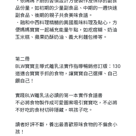
．依媽媽下廚的習慣設計方便製作及保存的副食
品份量，如初期的少量副食品、中期的一週快速
副食品、後期的親子共食美味食譜。
．融和中西料理精髓的異國風味料理及點心，方
便媽媽寶寶一起補充能量午點，如疙瘩糊、奶油
玉米糕、蘋果奶酥奶油、義大利麵包棒等。
第二冊
BLW寶寶主導式離乳法實作指導暢銷修訂版：130
道適合寶寶手抓的食物，讓寶寶自己選擇、自己
餵自己！
實踐BLW離乳法必讀的第一本實作食譜書
不必將食物製作成可愛圖案吸引寶寶吃，不必將
不好吃的食材切碎隱藏，哄孩子吃。
讀者好評不斷，養出最喜歡原味食物的不偏食小
孩！