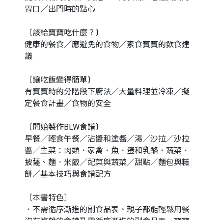
胃口／出門時的點心
〔該給寶寶吃什麼？〕
健康的餐食／應避免的食物／素食寶寶的飲食建
議
〔讓吃飯變得簡單〕
有寶寶時的分階段下廚法／大量料理並冷凍／擬
定餐食計畫／食物的安全
〔開始製作BLW食譜〕
早餐／輕食午餐／沾醬和塗醬／湯／沙拉／沙拉
醬／主菜：肉類．家禽．魚．蛋和乳酪．蔬菜．
披薩、麵．米飯／配菜與蔬菜／甜點／麵包與糕
餅／基本技巧與食譜配方
〔本書特色〕
．不需循序漸進的副食品表、親子都能輕鬆用餐