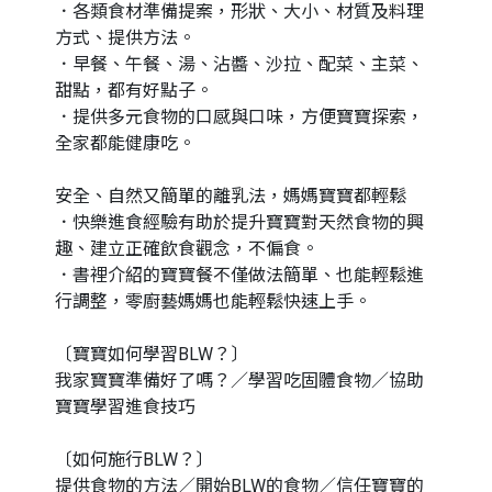
．各類食材準備提案，形狀、大小、材質及料理
方式、提供方法。
．早餐、午餐、湯、沾醬、沙拉、配菜、主菜、
甜點，都有好點子。
．提供多元食物的口感與口味，方便寶寶探索，
全家都能健康吃。
安全、自然又簡單的離乳法，媽媽寶寶都輕鬆
．快樂進食經驗有助於提升寶寶對天然食物的興
趣、建立正確飲食觀念，不偏食。
．書裡介紹的寶寶餐不僅做法簡單、也能輕鬆進
行調整，零廚藝媽媽也能輕鬆快速上手。
〔寶寶如何學習BLW？〕
我家寶寶準備好了嗎？／學習吃固體食物／協助
寶寶學習進食技巧
〔如何施行BLW？〕
提供食物的方法／開始BLW的食物／信任寶寶的