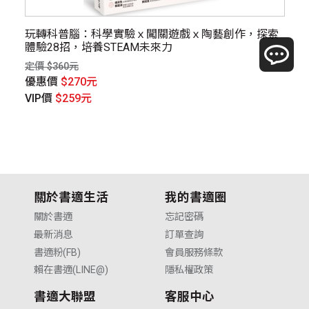
玩轉科普腦：科學實驗ｘ闖關遊戲ｘ陶藝創作，探索
一
體驗28招，培養STEAM未來力
定價
定價 $360元
優
優惠價
$270元
V
VIP價
$259元
關於書適生活
我的書適圈
關於書適
忘記密碼
最新消息
訂單查詢
書適粉(FB)
會員服務條款
賴在書適(LINE@)
隱私權政策
書適大聯盟
客服中心