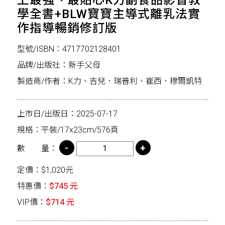
上最強、最貼心K力副食品影音教
學全書+BLW寶寶主導式離乳法實
作指導暢銷修訂版
型號/ISBN：4717702128401
品牌/出版社：新手父母
製造商/作者：K力、吉兒．瑞普利、崔西．穆爾凱特
上市日/出版日：2025-07-17
規格：平裝/17x23cm/576頁
數 量：
定價：$1,020元
特惠價：
$745 元
VIP價：
$714 元