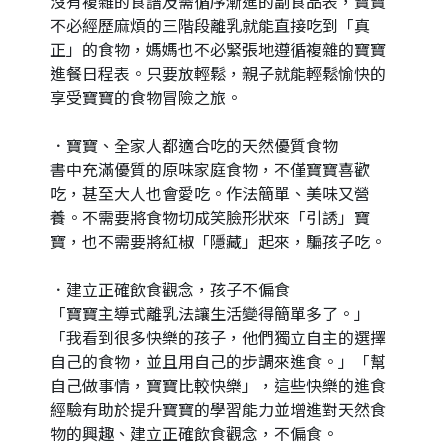
沒有複雜的食譜及需循序漸進的副食品表，寶寶
不必經歷麻煩的三階段離乳就能直接吃到「真
正」的食物，媽媽也不必緊張地遵循複雜的寶寶
進餐日程表。只要放輕鬆，親子就能輕鬆愉快的
享受寶寶的食物冒險之旅。
．寶寶、全家人都適合吃的天然優質食物
書中充滿優質的原味家庭食物，不僅寶寶喜歡
吃，甚至大人也會愛吃。作法簡單、美味又營
養。不需要將食物切成笑臉形狀來「引誘」寶
寶，也不需要將紅椒「隱藏」起來，騙孩子吃。
．建立正確飲食觀念，孩子不偏食
「寶寶主導式離乳法讓生活變得簡單多了。」
「我看到很多快樂的孩子，他們獨立自主的選擇
自己的食物，並且用自己的步調來進食。」「幫
自己做事情，寶寶比較快樂」，這些快樂的進食
經驗有助於提升寶寶的學習能力並增進對天然食
物的興趣、建立正確飲食觀念，不偏食。