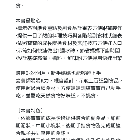
食。
本書最貼心
•標示各期餵食重點及副食品計畫表方便跟著製作
•提供一目了然的料理技巧與各階段副食材狀態表
•依照寶寶的成長變換食材及烹飪技巧方便好入口
•示範如何快速做出1週冰磚，節省媽媽下廚時間
•設計基礎高湯．醬料．鮮味粉方便運用快速出菜
適用0-24個月，新手媽媽也能輕鬆上手
營養師媽媽K力，親自設計、示範上百道副食品，
使用超過百種食材，方便媽媽訓練寶寶自己動手
吃，並愛吃天然食物好味道，不挑食。
〔本書特色〕
．依據寶寶的成長階段提供適合的副食品，如前
期泥狀、中期小塊狀、後期手指食物及完成期適
合親子共同享用的食譜。