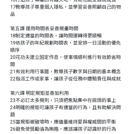
17教導孩子尊重個人隱私，並學習妥善照顧自己的物
品
第五課 運用時間表妥善規畫時間
18制定適當的時間表，讓時間運轉得更順暢
19依孩子的年紀規劃時間表，並安排一日活動的優先
順序
20花功夫建立固定作息，使事情順利進行有效節省時
間
21有效利用行事曆，教導孩子數字與日期的基本概念
22指派工作或家事，讓孩子從任務中體驗責任與成就
第六課 明定規矩並善加利用
23不必訂太多規則，只須把焦點集中在麻煩的事上
24明確的規矩可讓孩子有適當的行為，且有助解決問
題
25當規矩被破壞時，應儘量維持愛與權威間的平衡
26避免使獎勵淪為賄賂，應該讓孩子認識好的行為