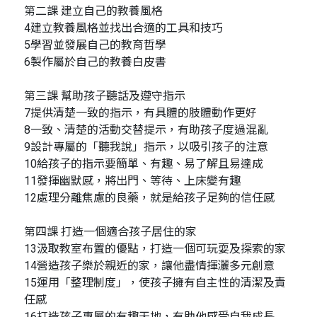
第二課 建立自己的教養風格
4建立教養風格並找出合適的工具和技巧
5學習並發展自己的教育哲學
6製作屬於自己的教養白皮書
第三課 幫助孩子聽話及遵守指示
7提供清楚一致的指示，有具體的肢體動作更好
8一致、清楚的活動交替提示，有助孩子度過混亂
9設計專屬的「聽我說」指示，以吸引孩子的注意
10給孩子的指示要簡單、有趣、易了解且易達成
11發揮幽默感，將出門、等待、上床變有趣
12處理分離焦慮的良藥，就是給孩子足夠的信任感
第四課 打造一個適合孩子居住的家
13汲取教室布置的優點，打造一個可玩耍及探索的家
14營造孩子樂於親近的家，讓他盡情揮灑多元創意
15運用「整理制度」，使孩子擁有自主性的清潔及責
任感
16打造孩子專屬的有趣天地，有助他感受自我成長