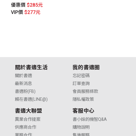
優惠價
$285元
優
VIP價
$277元
V
關於書適生活
我的書適圈
關於書適
忘記密碼
最新消息
訂單查詢
書適粉(FB)
會員服務條款
賴在書適(LINE@)
隱私權政策
書適大聯盟
客服中心
異業合作提案
書小妹的機智Q&A
供應商合作
購物說明
業務合作
售後服務