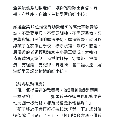
全美最優秀幼教老師，讓你輕鬆教出自信、有
禮、守秩序、自律、主動學習的好小孩！
嚴選全美12位最優秀幼教老師的高效率教養秘
訣，不需要用具、不需要訓練、不需要準備，只
要學會運用老師的魔法語句、魔法鐘聲，就可以
讓孩子在家像在學校一樣守規矩、乖巧、聽話。
最優秀的老師輕鬆讓家中小霸王變成：肯輪流、
肯聆聽別人說話、肯幫忙打掃，守規矩、會輪
流、有組織、有紀律、有邏輯，會口語表達、解
決紛爭及調節情緒的好小孩。
【媽媽感動推薦】
「唯一值得留存的教養書，從2歲到8歲都適用，
一本就夠了。」、「如果孩子在家裡也能夠像在
幼兒園一樣聽話，那育兒會是多輕鬆啊！」
「孩子終於不會再拖拖拉拉說『等一下』或討價
還價說『可是』了。」、「運用這套方法不僅孩