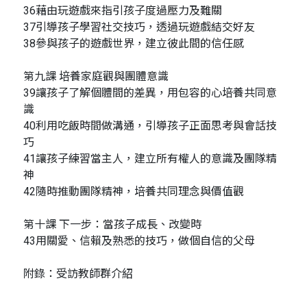
36藉由玩遊戲來指引孩子度過壓力及難關
37引導孩子學習社交技巧，透過玩遊戲結交好友
38參與孩子的遊戲世界，建立彼此間的信任感
第九課 培養家庭觀與團體意識
39讓孩子了解個體間的差異，用包容的心培養共同意
識
40利用吃飯時間做溝通，引導孩子正面思考與會話技
巧
41讓孩子練習當主人，建立所有權人的意識及團隊精
神
42隨時推動團隊精神，培養共同理念與價值觀
第十課 下一步：當孩子成長、改變時
43用關愛、信賴及熟悉的技巧，做個自信的父母
附錄：受訪教師群介紹