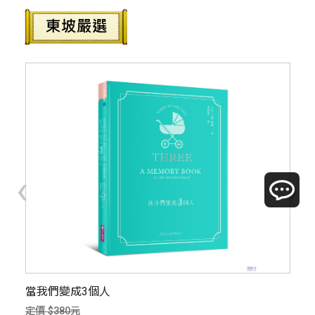
‹
›
華
當我們變成3個人
過
定價 $380元
定價