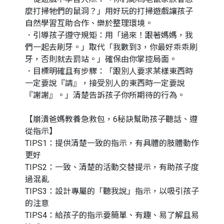
麼打掃牠們的鼠洞？」用好玩的打掃遊戲讓孩子
自然學習互助合作、樂於整理環境。
．引導孩子遵守規矩：用「過來！跟著媽媽，我
們一起去刷牙。」取代「我數到3，你最好乖乖刷
牙，否則就去罰站。」確保由你掌控局面。
．目標明確且有步驟：「跟別人要求某樣東西時
一定要說『請』，接受別人的東西時一定要說
『謝謝』。」清楚告訴孩子你所期待的行為。
【崩潰爸媽教養急救包，6秘訣幫助孩子聽話、遵
從指示】
TIPS1：提供清楚一致的指示，有具體的肢體動作
更好
TIPS2：一致、清楚的活動交替提示，有助孩子度
過混亂
TIPS3：設計專屬的「聽我說」指示，以吸引孩子
的注意
TIPS4：給孩子的指示要簡單、有趣、易了解且易