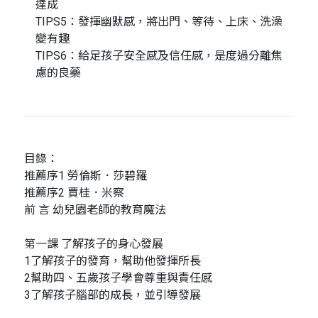
達成
TIPS5：發揮幽默感，將出門、等待、上床、洗澡
變有趣
TIPS6：給足孩子安全感及信任感，是度過分離焦
慮的良藥
目錄：
推薦序1 勞倫斯．莎碧羅
推薦序2 賈桂．米察
前 言 幼兒園老師的教育魔法
第一課 了解孩子的身心發展
1了解孩子的發育，幫助他發揮所長
2幫助四、五歲孩子學會尊重與責任感
3了解孩子腦部的成長，並引導發展