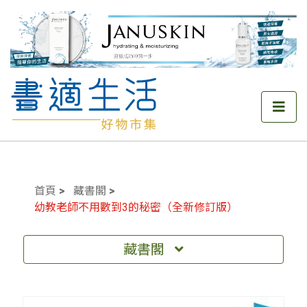
首頁
藏書閣
幼教老師不用數到3的秘密（全新修訂版）
藏書閣