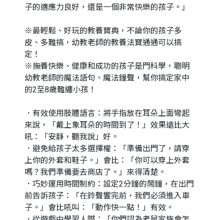
子的適應力良好，還是一個非常快樂的孩子。」
※最輕鬆、好玩的教養寶典，不論你的孩子多
皮、多難搞，幼教老師的教養法寶通通可以搞
定！
※撫養快樂、健康和成功的孩子是門科學，聰明
幼教老師的魔法語句、魔法鐘聲，幫你搞定家中
的2至8歲難纏小孩！
．有效使用肢體語言：將手指放在耳朵上面彎起
來說，「戴上象耳朵的時間到了！」效果遠比大
吼：「安靜，聽我說」好。
．避免給孩子太多選擇權：「準備出門了，請穿
上你的外套和鞋子。」會比：「你可以穿上外套
嗎？我們準備要去商店了。」來得清楚。
．巧妙運用時間制約：設定2分鐘的鬧鐘，在出門
前告訴孩子：「在鈴聲響完前，我們必須進入車
子。」會比吼叫：「動作快一點！」有效。
．從遊戲中學習人際：「你們認為老鼠家族會怎