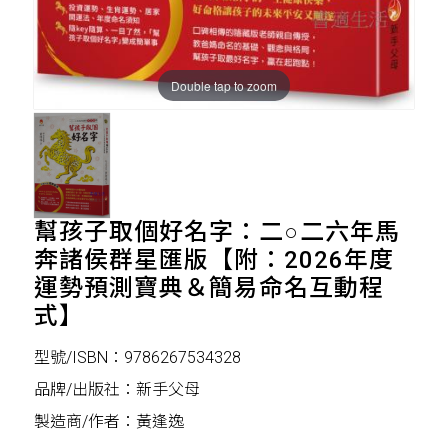
Double tap to zoom
幫孩子取個好名字：二○二六年馬
奔諸侯群星匯版【附：2026年度
運勢預測寶典＆簡易命名互動程
式】
型號/ISBN：9786267534328
品牌/出版社：新手父母
製造商/作者：黃逢逸