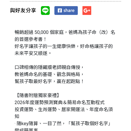
與好友分享
暢銷超過 50,000 個家庭，爸媽為孩子命（改）名
的首選參考書！
好名字讓孩子的一生健康快樂，好命格讓孩子的
未來平安又順遂。
口碑相傳的隱藏版老師親自傳授，
教爸媽命名的基礎、觀念與格局，
幫孩子取最好名字，贏在起跑點！
【隨書附贈獨家豪禮】
2026年度運勢預測寶典＆簡易命名互動程式
投資運勢、生肖運勢、居家開運法、年度命名須
知
· 隨key隨算、一目了然，「幫孩子取個好名字」
變成簡單事