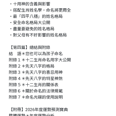
‧十用神的含義與影響
‧搭配生肖姓名學，命名將更周全
‧最「四平八穩」的姓名格局
‧安全命名格局大公開
‧盡量要避免的姓名格局
‧對父母有不好影響的姓名格局
【第四篇】總結與附錄
結 語＊您也可以為孩子命名
附錄１＊十二生肖命名用字大公開
附錄２＊先天八字的格局
附錄３＊先天八字的喜忌用神
附錄４＊先天八字的特星神煞
附錄５＊十二生肖的關係表
附錄６＊關於命名的法律規範
附錄７＊命名光碟的使用說明
【附冊】2026年度運勢預測寶典
整體運勢＊年度運勢分析