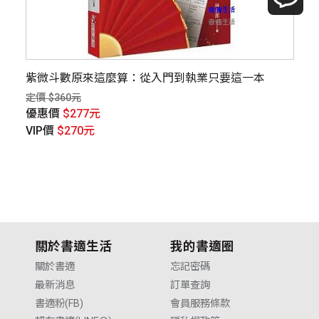
紫微斗數原來這麼算：從入門到執業只要這一本
精
定價 $360元
定價
優惠價
$277元
優
VIP價
$270元
V
關於書適生活
我的書適圈
關於書適
忘記密碼
最新消息
訂單查詢
書適粉(FB)
會員服務條款