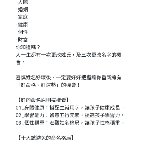
· 人際
· 婚姻
· 家庭
· 健康
· 個性
· 財富
你知道嗎？
人一生都有一次更改姓氏，及三次更改名字的機
會。
審慎姓名好壞後，一定要好好把握讓你重新擁有
「好命格、好運勢」的機會！
【好的命名原則這樣看】
01_身體健康：搭配生肖用字，讓孩子健康成長。
02_學習能力：留意五行元素，提高孩子學習力。
03_個性穩重：宏觀姓名格局，讓孩子性格穩重。
【十大該避免的命名格局】