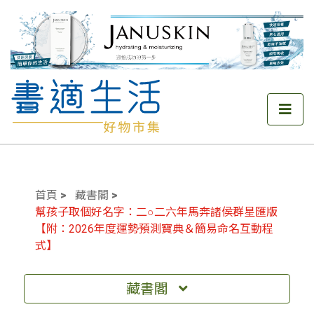
首頁
藏書閣
幫孩子取個好名字：二○二六年馬奔諸侯群星匯版
【附：2026年度運勢預測寶典＆簡易命名互動程
式】
藏書閣