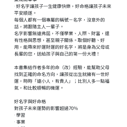
· 好名字讓孩子一生健康快樂，好命格讓孩子未來
平安順遂。
每個人都有一個專屬的稱號－名字，沒意外的
話，將跟隨主人一輩子。
名字影響無遠弗屆，不僅學業、人際、財富，還
有性格與思想，甚至親子關係。取個好聽、好
用，能帶來好運財運的好名字，將是身為父母或
長輩的您，送給孩子與自己的第一份大禮！
本書集結作者多年的命（改）經驗，能幫助父母
找到正確的命名方向，讓孩從出生就擁有一世好
運，時時「遠小人，有貴人」；比別人多一點福
氣，和比較順暢的機運。
好名字與好命格
對孩子未來運勢的影響超過70％
· 學習
· 事業