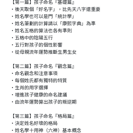
【第一篇】孩子命名『基礎篇』
‧後天取個「好名字」，比先天八字還重要
‧姓名學也可以是門「統計學」
‧姓名筆劃的計算請以「康熙字典」為準
‧姓名五格的算法也各有準則
‧五格中的陰陽五行
‧五行對孩子的個性影響
‧從母親流年運勢推斷生男生女
【第二篇】孩子命名『觀念篇』
‧命名觀念和注意事項
‧每個姓氏都有獨特的特質
‧生肖的用字選擇
‧增進孩子健康的命名建議
‧由流年運勢算出孩子的叛逆期
【第三篇】孩子命名『格局篇』
‧決定姓名好壞的格局
‧姓名學十用神（六神）基本概念