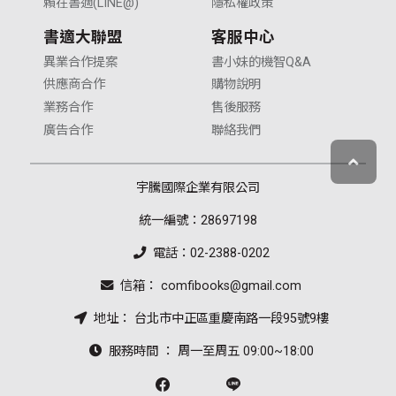
賴在書適(LINE@)
隱私權政策
書適大聯盟
客服中心
異業合作提案
書小妹的機智Q&A
供應商合作
購物說明
業務合作
售後服務
廣告合作
聯絡我們
宇騰國際企業有限公司
統一編號：28697198
電話：02-2388-0202
信箱： comfibooks@gmail.com
地址： 台北市中正區重慶南路一段95號9樓
服務時間 ： 周一至周五 09:00~18:00