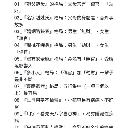
01_『剋父剋母』的格局：父母宮有「傷官」「劫
財」
02_『名字剋姓氏』格局：父母的身體差、意外事
故多
03_『婚姻路狹窄』格局：男生「無財」、女生
「無官」
04_『爛桃花纏身』格局：男生「劫財」、女生
「傷官」
05_『沒有安全感』格局：命名有「無官」，受環
境影響大
06_『多小人』格局：「傷官」加「劫財」一輩子
是非不斷
07_『憂躁鬱症』格局：五行集中（一項三個以
上）最容易
08_『生肖用字不恰當』，小孩容易有病痛、不好
醫
09_『用字不看先天八字喜忌神』，易有隱藏性疾
病
10_『只注重筆劃吉祥數』，命到不好名字的機率