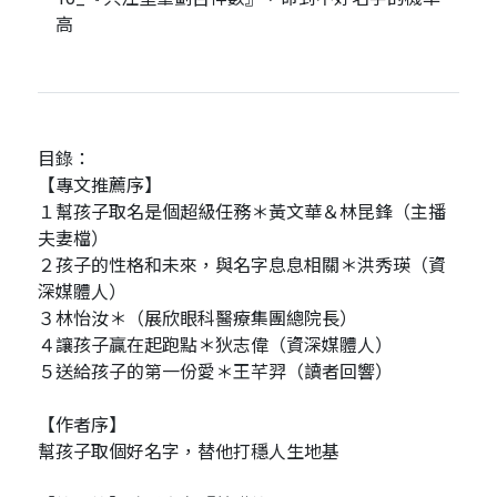
高
目錄：
【專文推薦序】
１幫孩子取名是個超級任務＊黃文華＆林昆鋒（主播
夫妻檔）
２孩子的性格和未來，與名字息息相關＊洪秀瑛（資
深媒體人）
３林怡汝＊（展欣眼科醫療集團總院長）
４讓孩子贏在起跑點＊狄志偉（資深媒體人）
５送給孩子的第一份愛＊王芊羿（讀者回響）
【作者序】
幫孩子取個好名字，替他打穩人生地基