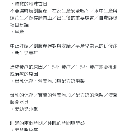
‧寶寶的地球首日
不要選時辰剖腹產／在家生產安全嗎？／水中生產與
蓮花生／保存臍帶血／出生後的重要處置／自費篩檢
項目建議
‧早產
中止妊娠／剖腹產週數與安胎／早產兒常見的併發症
‧新生兒黃疸
造成黃疸的原因／生理性黃疸／生理性黃疸需要檢測
或治療的原因
‧母乳保存、營養添加與配方奶泡製
母乳的保存／寶寶的營養添加／配方奶的泡製／清潔
餵食器具
‧嬰幼兒睡眠
睡眠的兩個時期／睡眠的時間與型態
‧嬰兒腸絞痛