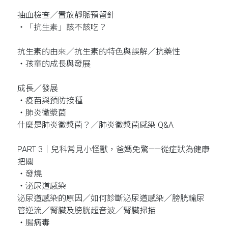
抽血檢查／置放靜脈預留針
‧「抗生素」該不該吃？
抗生素的由來／抗生素的特色與誤解／抗藥性
‧孩童的成長與發展
成長／發展
‧疫苗與預防接種
‧肺炎黴漿菌
什麼是肺炎黴漿菌？／肺炎黴漿菌感染 Q&A
PART 3｜兒科常見小怪獸，爸媽免驚——從症狀為健康
把關
‧發燒
‧泌尿道感染
泌尿道感染的原因／如何診斷泌尿道感染／膀胱輸尿
管逆流／腎臟及膀胱超音波／腎臟掃描
‧腸病毒