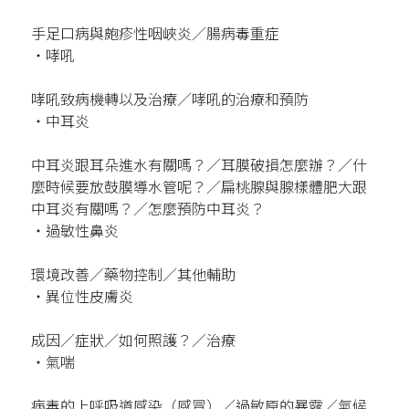
手足口病與皰疹性咽峽炎／腸病毒重症
‧哮吼
哮吼致病機轉以及治療／哮吼的治療和預防
‧中耳炎
中耳炎跟耳朵進水有關嗎？／耳膜破損怎麼辦？／什
麼時候要放鼓膜導水管呢？／扁桃腺與腺樣體肥大跟
中耳炎有關嗎？／怎麼預防中耳炎？
‧過敏性鼻炎
環境改善／藥物控制／其他輔助
‧異位性皮膚炎
成因／症狀／如何照護？／治療
‧氣喘
病毒的上呼吸道感染（感冒）／過敏原的暴露／氣候