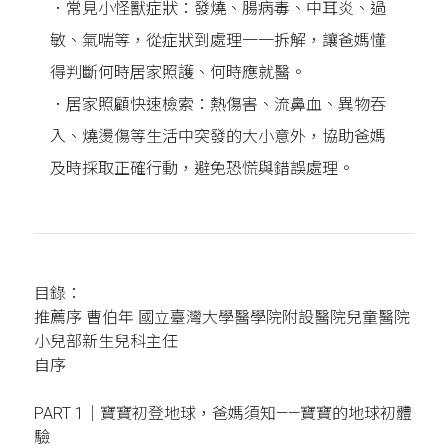
．常見小怪獸症狀：發燒、腸病毒、中耳炎、過
敏、氣喘等，從症狀到處理一一拆解，讓爸媽懂
得判斷何時居家照護、何時應就醫。
．居家照顧快速檢索：熱傷害、流鼻血、異物吞
入、燒燙傷等生活中突發的大小意外，協助爸媽
及時採取正確行動，避免恐慌與錯誤處理。
目錄：
推薦序 曹伯年 國立臺灣大學醫學院附設醫院兒童醫院
小兒部新生兒科主任
自序
PART 1｜寶寶初登地球，爸媽須知——寶寶的地球初體
驗