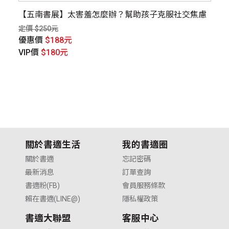
【五南書展】太害羞怎麼辦？幫助孩子克服社交焦慮
0
定價 $250元
定價
優惠價
$188元
優
VIP價
$180元
V
關於書適生活
我的書適圈
關於書適
忘記密碼
最新消息
訂單查詢
書適粉(FB)
會員服務條款
賴在書適(LINE@)
隱私權政策
書適大聯盟
客服中心