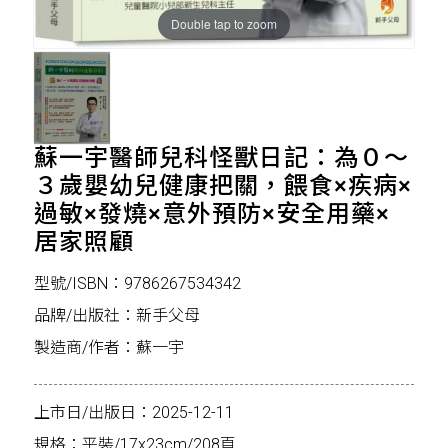
Double tap to zoom
蘇一宇醫師兒科怪獸日記：為０～
３歲嬰幼兒健康把關，餵食×疾病×
過敏×發燒×意外預防×安全用藥×
居家照顧
型號/ISBN：9786267534342
品牌/出版社：新手父母
製造商/作者：蘇一宇
上市日/出版日：2025-12-11
規格：平裝/17x23cm/208頁