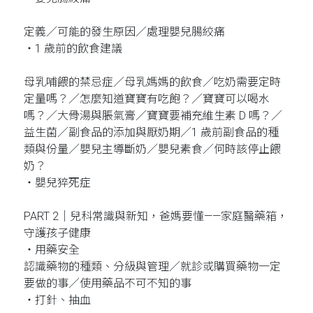
定義／可能的發生原因／處理嬰兒腸絞痛
‧1 歲前的飲食建議
母乳哺餵的禁忌症／母乳媽媽的飲食／吃奶需要定時
定量嗎？／怎麼知道寶寶有吃飽？／寶寶可以喝水
嗎？／大骨湯與脹氣膏／寶寶要補充維生素 D 嗎？／
益生菌／副食品的添加與厭奶期／1 歲前副食品的種
類與份量／嬰兒主導斷奶／嬰兒素食／何時該停止餵
奶？
‧嬰兒猝死症
PART 2｜兒科常識與新知，爸媽要懂——家庭醫藥箱，
守護孩子健康
‧用藥安全
認識藥物的種類、分級與管理／就診或購買藥物一定
要做的事／使用藥品不可不知的事
‧打針、抽血