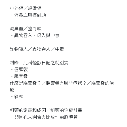
小外傷／燒燙傷
‧流鼻血與撞到頭
流鼻血／撞到頭
‧異物吞入、吸入與中毒
異物吸入／異物吞入／中毒
附錄 兒科怪獸日記之特別篇
‧唇顎裂
‧腸套疊
什麼是腸套疊？／腸套疊有哪些症狀？／腸套疊的治
療
‧斜頸
斜頸的定義和成因／斜頸的治療計畫
‧卵圓孔未閉合與開放性動脈導管