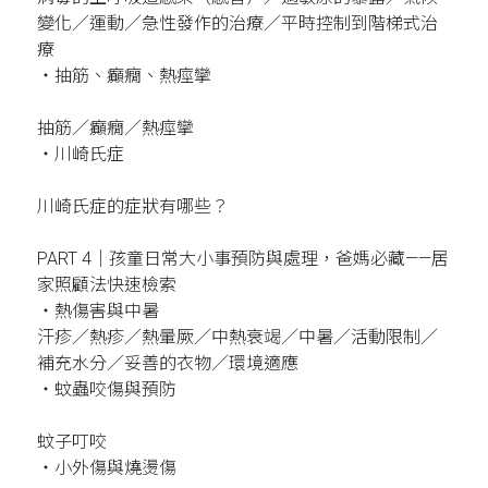
變化／運動／急性發作的治療／平時控制到階梯式治
療
‧抽筋、癲癇、熱痙攣
抽筋／癲癇／熱痙攣
‧川崎氏症
川崎氏症的症狀有哪些？
PART 4｜孩童日常大小事預防與處理，爸媽必藏——居
家照顧法快速檢索
‧熱傷害與中暑
汗疹／熱疹／熱暈厥／中熱衰竭／中暑／活動限制／
補充水分／妥善的衣物／環境適應
‧蚊蟲咬傷與預防
蚊子叮咬
‧小外傷與燒燙傷