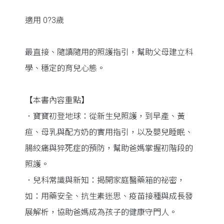
適用 0?3歲
最直接、隨讀隨用的照護指引，幫助父母建立科
學、穩定的育兒心態。
【本書內容重點】
．寶寶初登地球：從新生兒照護，到早產、黃
疸、母乳與配方奶的實用指引，以及嬰兒睡眠、
腸絞痛與猝死症的預防，幫助爸媽掌握初階段的
照護。
．兒科常識與新知：揭開家庭醫藥箱的祕密，
如：用藥安全、抗生素迷思、疫苗接種與成長發
展解析，協助爸媽成為孩子的健康守門人。