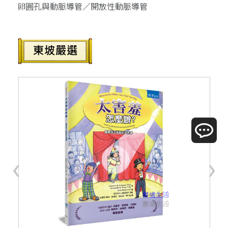
卵圓孔與動脈導管／開放性動脈導管
‹
›