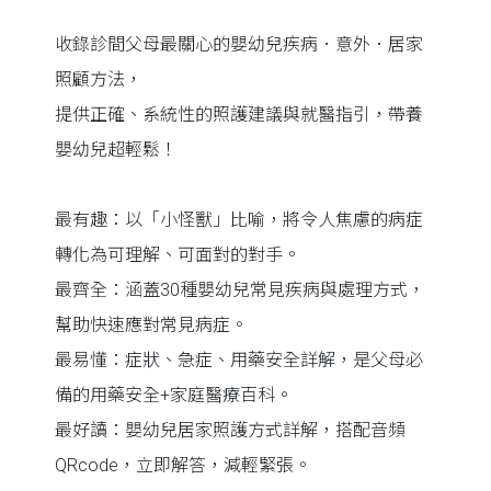
收錄診間父母最關心的嬰幼兒疾病．意外．居家
照顧方法，
提供正確、系統性的照護建議與就醫指引，帶養
嬰幼兒超輕鬆！
最有趣：以「小怪獸」比喻，將令人焦慮的病症
轉化為可理解、可面對的對手。
最齊全：涵蓋30種嬰幼兒常見疾病與處理方式，
幫助快速應對常見病症。
最易懂：症狀、急症、用藥安全詳解，是父母必
備的用藥安全+家庭醫療百科。
最好讀：嬰幼兒居家照護方式詳解，搭配音頻
QRcode，立即解答，減輕緊張。