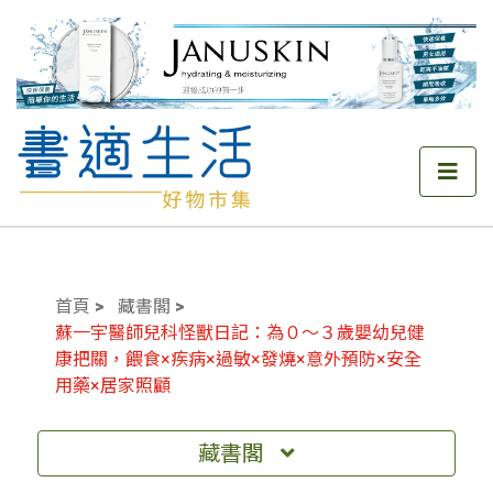
首頁
藏書閣
蘇一宇醫師兒科怪獸日記：為０～３歲嬰幼兒健
康把關，餵食×疾病×過敏×發燒×意外預防×安全
用藥×居家照顧
藏書閣