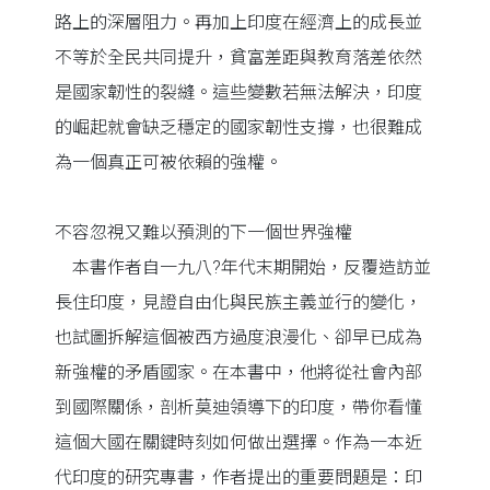
路上的深層阻力。再加上印度在經濟上的成長並
不等於全民共同提升，貧富差距與教育落差依然
是國家韌性的裂縫。這些變數若無法解決，印度
的崛起就會缺乏穩定的國家韌性支撐，也很難成
為一個真正可被依賴的強權。
不容忽視又難以預測的下一個世界強權
本書作者自一九八?年代末期開始，反覆造訪並
長住印度，見證自由化與民族主義並行的變化，
也試圖拆解這個被西方過度浪漫化、卻早已成為
新強權的矛盾國家。在本書中，他將從社會內部
到國際關係，剖析莫迪領導下的印度，帶你看懂
這個大國在關鍵時刻如何做出選擇。作為一本近
代印度的研究專書，作者提出的重要問題是：印