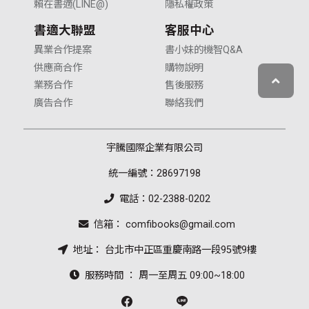
賴在書適(LINE@)
隱私權政策
書適大聯盟
客服中心
異業合作提案
書小妹的機智Q&A
供應商合作
購物說明
業務合作
售後服務
廣告合作
聯絡我們
宇騰國際企業有限公司
統一編號：28697198
電話：02-2388-0202
信箱： comfibooks@gmail.com
地址： 台北市中正區重慶南路一段95號9樓
服務時間 ： 周一至周五 09:00~18:00