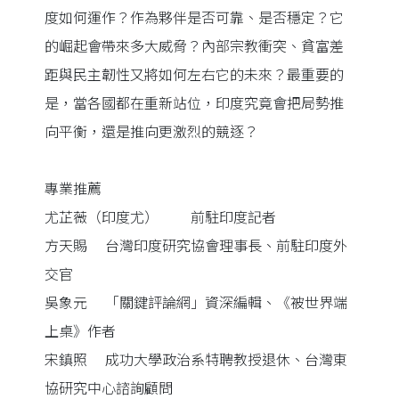
度如何運作？作為夥伴是否可靠、是否穩定？它
的崛起會帶來多大威脅？內部宗教衝突、貧富差
距與民主韌性又將如何左右它的未來？最重要的
是，當各國都在重新站位，印度究竟會把局勢推
向平衡，還是推向更激烈的競逐？
專業推薦
尤芷薇（印度尤） 前駐印度記者
方天賜 台灣印度研究協會理事長、前駐印度外
交官
吳象元 「關鍵評論網」資深編輯、《被世界端
上桌》作者
宋鎮照 成功大學政治系特聘教授退休、台灣東
協研究中心諮詢顧問