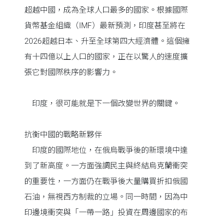
超越中國，成為全球人口最多的國家。根據國際
貨幣基金組織（IMF）最新預測，印度甚至將在
2026超越日本、升至全球第四大經濟體。這個擁
有十四億以上人口的國家，正在以驚人的速度擴
張它對國際秩序的影響力。
印度，很可能就是下一個改變世界的關鍵。
抗衡中國的戰略新夥伴
印度的國際地位，在俄烏戰爭後的新環境中達
到了新高度。一方面強調民主與終結烏克蘭衝突
的重要性，一方面仍在戰爭後大量購買折扣俄國
石油，無視西方制裁的立場。同一時間，因為中
印邊境衝突與「一帶一路」投資在周邊國家的布