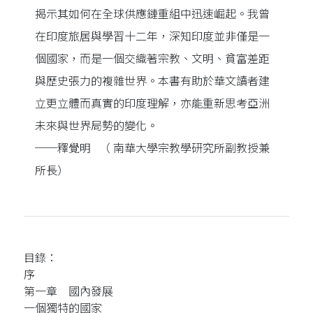
揭示其如何在全球供應鏈重組中迅速崛起。我曾
在印度旅居與學習十二年，深知印度並非僅是一
個國家，而是一個交織著宗教、文明、貧富差距
與歷史張力的複雜世界。本書有助於華文讀者建
立更立體而真實的印度理解，亦能重新思考亞洲
未來與世界局勢的變化。
──釋覺明 （ 南華大學宗教學研究所副教授兼
所長）
目錄：
序
第一章 國內發展
一個獨特的國家