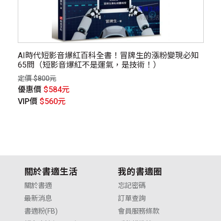
AI時代短影音爆紅百科全書！冒牌生的漲粉變現必知
出
65問（短影音爆紅不是運氣，是技術！）
定價
定價 $800元
優
優惠價
$584元
V
VIP價
$560元
關於書適生活
我的書適圈
關於書適
忘記密碼
最新消息
訂單查詢
書適粉(FB)
會員服務條款