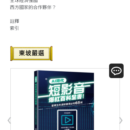
全球經濟強國
西方國家的合作夥伴？
註釋
索引
‹
›