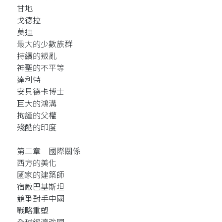
甘地
戈德拉
莫迪
最大的少數族群
持續的叛亂
神聖的不平等
達利特
安貝德卡博士
巨大的鴻溝
拘謹的父權
殘酷的印度
第二章 國際關係
西方的美化
國家的建築師
宿敵巴基斯坦
競爭對手中國
戰略重塑