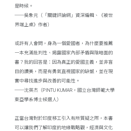
是時候。
──吳象元（「關鍵評論網」資深編輯、《被世
界端上桌》作者）
或許有人會問，身為一個愛國者，為什麼要推薦
一本充滿批判性、揭露國家內部矛盾與陰暗面的
書？我的回答是：因為真正的愛國主義，並非盲
目的讚美，而是有勇氣直視國家的缺憾，並在現
實中尋找進步與改善的可能性。
──沈英杰（PINTU KUMAR，國立台灣師範大學
東亞學系博士候選人）
正當台灣對於印度移工引入有所質疑之際，本書
可以讓我們了解印度的地緣戰略觀，經濟與文化