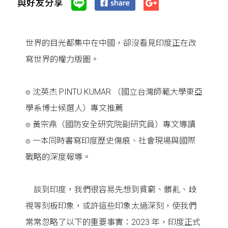
與好友分享
世界的目光都集中在中國，卻沒看見印度正在改
寫世界的權力版圖。
⌾ 沈英杰 PINTU KUMAR （國立台灣師範大學東亞
學系博士候選人）專文推薦
⌾ 黃宗鼎（國防安全研究院副研究員）專文導讀
⌾ 一本同時書寫印度歷史傷痕、社會現場與國際
戰略的深度報導。
談到印度，我們很容易先想到貧窮、髒亂、歧
視等刻板印象，或許這些印象太過深刻，使我們
常常忽略了以下的重要事實：2023 年，印度正式