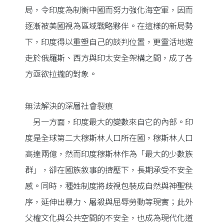
局，令印度為制衡中國而努力強化海空軍，因而
逐漸被美國視為區域戰略夥伴。在這樣的新局勢
下，印度得以重塑自己的談判位置，更靈活地遊
走於俄羅斯、西方與印太安全架構之間，成了各
方亟欲拉攏的對象。
無法解決的深層社會裂痕
另一方面，印度最大的變數來自它的內部。印
度是全球第二大穆斯林人口所在國，穆斯林人口
高達兩億，然而印度穆斯林作為「最大的少數族
群」，卻在國族敘事的擠壓下，長期承受不安全
感。同時，種姓制度將歧視包裝成自然與神聖秩
序，延伸出暴力、屠殺與屈辱勞動等現實；此外
父權文化與公共空間的不安全，也成為現代化道