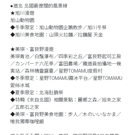
●道北 北國最遼闊的風景線
★旭川漫遊
旭山動物園
◆冬季限定：旭山動物園企鵝散步／旭川冬祭
◆旭川美食地圖：山頭火拉麵／拉麵屋 天金
★美瑛、富良野漫遊
美瑛青池／白鬚瀑布／四季彩之丘／富良野起司工房
／カンパーナ六花亭／富田農場／鐵道員拍攝地─幾
寅站／森林精靈露臺／星野TOMAMU度假村
◆冬季限定：星野TOMAMU霧冰平台／星野TOMAMU
愛絲冰城
◆夏季限定：北海肚臍祭
◆特輯《來自北國》相關景點：麓鄉之森／拾來之家
／五郎石之家
◆美瑛、富良野美食地圖：步人／木のいいなかま／
唯我獨尊咖哩飯