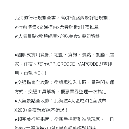
北海道行程規劃全書，高CP值路線超詳細規劃！
✔行前準備x交通搭乘x票券解析x住宿推薦
✔人氣景點x秘境絕景x必吃美食x 夢幻路線
●圖解式實用資訊：地圖、資訊、景點、餐廳、店
家、住宿、旅行APP…QRCODE+MAPCODE即查即
用，自駕也OK！
●交通指南全攻略：從機場進入市區、景點間交通
方式、交通工具解析、優惠票券整理一次搞定
●人氣景點全收錄：北海道4大區域X12座城市
X200+食宿玩買絕不錯過！
●超完美行程指南：從新手探索到進階玩家，一日
路線x主題旅遊x自駕&鐵道都能輕鬆暢遊