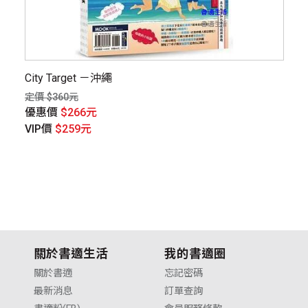
City Target －沖繩
大
定價 $360元
定價
優惠價
$266元
優
VIP價
$259元
V
關於書適生活
我的書適圈
關於書適
忘記密碼
最新消息
訂單查詢