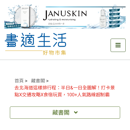
首頁
藏書閣
去北海道這樣排行程：半日&一日全圖解！打卡景
點X交通攻略X食宿玩買，100+人氣路線超制霸
藏書閣