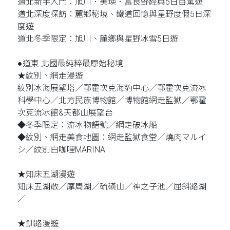
道北新手入門：旭川．美瑛．富良野經典5日自駕遊
道北深度探訪：麓鄉秘境、鐵道回憶與星野度假5日深
度遊
道北冬季限定：旭川、麓鄉與星野冰雪5日遊
●道東 北國最純粹最原始秘境
★紋別、網走漫遊
紋別冰海展望塔／鄂霍次克海豹中心／鄂霍次克流冰
科學中心／北方民族博物館／博物館網走監獄／鄂霍
次克流冰館&天都山展望台
◆冬季限定：流冰物語號／網走破冰船
◆紋別、網走美食地圖：網走監獄食堂／燒肉マルイ
シ／紋別白咖哩MARINA
★知床五湖漫遊
知床五湖散／摩周湖／硫磺山／神之子池／屈斜路湖
／
★釧路漫遊