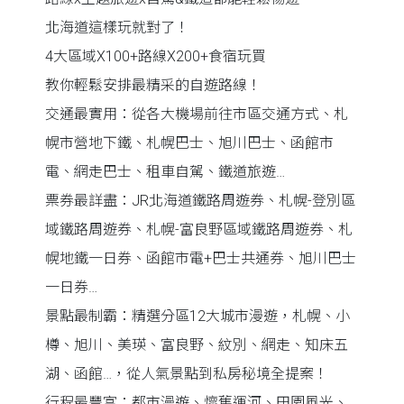
北海道這樣玩就對了！
4大區域X100+路線X200+食宿玩買
教你輕鬆安排最精采的自遊路線！
交通最實用：從各大機場前往市區交通方式、札
幌市營地下鐵、札幌巴士、旭川巴士、函館市
電、網走巴士、租車自駕、鐵道旅遊…
票券最詳盡：JR北海道鐵路周遊券、札幌-登別區
域鐵路周遊券、札幌-富良野區域鐵路周遊券、札
幌地鐵一日券、函館市電+巴士共通券、旭川巴士
一日券…
景點最制霸：精選分區12大城市漫遊，札幌、小
樽、旭川、美瑛、富良野、紋別、網走、知床五
湖、函館…，從人氣景點到私房秘境全提案！
行程最豐富：都市漫遊、懷舊運河、田園風光、