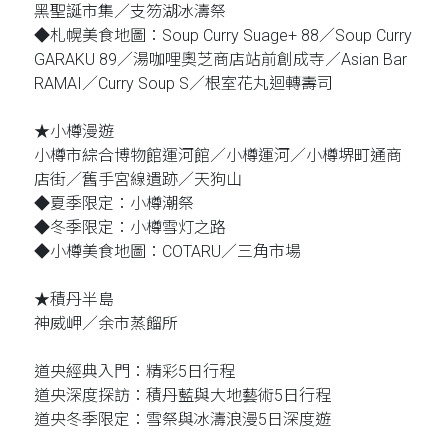
黑聖誕市集／支笏湖冰濤祭
◆札幌美食地圖：Soup Curry Suage+ 88／Soup Curry
GARAKU 89／湯咖哩奧芝商店站前創成寺／Asian Bar
RAMAI／Curry Soup S／根室花丸迴轉壽司
★小樽漫遊
小樽市綜合博物館運河館／小樽運河／小樽堺町通商
店街／舊手宮線遺跡／天狗山
◆夏季限定：小樽潮祭
◆冬季限定：小樽雪灯之路
◆小樽美食地圖：COTARU／三角市場
★積丹半島
神威岬／余市蒸餾所
道央經典入門：精彩5日行程
道央深度探訪：積丹藍與大地藝術5日行程
道央冬季限定：雪祭與冰濤浪漫5日深度遊