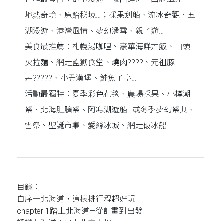
地熱奇境、原始秘境…；採果划船、流冰奇觀、五
湖漫遊、港灣風情、夢幻滑雪、親子遊…
美食最推薦：札幌湯咖哩、豪華海鮮丼飯、山頭
火拉麵、網走監獄食堂、燒肉????、元祖豚
丼?????、小丑漢堡、鮭魚子亭…
活動最獨特：夏季彩色花毯、農場採果、小樽潮
祭、北海肚臍祭、阿寒湖遊船…或冬季夢幻祭典、
雪祭、聖誕市集、愛絲冰城、網走破冰船…
目錄：
自序─北海道，這樣排行程超好玩
chapter 1踏上北海道—從計畫到出發