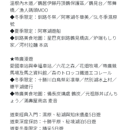
溫根內木道／鶴居伊藤丹頂鶴保護區／鶴見台／幣舞
橋／漁人碼頭MOO
◆冬季限定：釧路冬祭／阿寒湖冬華美／SL冬季濕原
號
◆夏季限定：阿寒湖遊船
◆釧路美食地圖：星巴克釧路鶴見橋店／炉端もしり
家／河村拉麵 本店
★帶廣漫遊
愛國車站與幸福車站／六花之森／花畑牧場／帶廣競
馬場及馬之資料館／森のトロッコ鐵道エコレール
◆冬季限定：十勝川白鳥祭彩凛華／然別湖冰上村／
糠平湖健行
◆帶廣美食地圖：備長炭燒處 鶴炭／元祖豚丼ぱんち
ょう／滿壽屋商店 麦音
道東經典入門：濕原、秘湖與知床遺產5日遊
道東深度探訪：十勝平原、秘境湖泊5日遊
道東冬季限定：精采5日遊