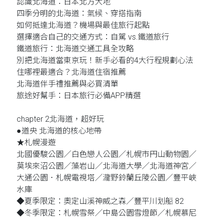
認識北海道：日本北方大地
四季分明的北海道：氣候、穿搭指南
如何抵達北海道？機場與最佳旅行起點
選擇適合自己的交通方式：自駕 vs.鐵道旅行
鐵道旅行：北海道交通工具全攻略
別把北海道當東京玩！新手必看的4大行程規劃心法
住哪裡最適合？北海道住宿推薦
北海道伴手禮推薦與必買清單
旅途好幫手：日本旅行必備APP精選
chapter 2北海道，超好玩
●道央 北海道的核心地帶
★札幌漫遊
北國優駿公園／白色戀人公園／札幌市円山動物園／
莫埃來沼公園／藻岩山／北海道大學／北海道神宮／
大通公園．札幌電視塔／瀧野鈴蘭丘陵公園／豐平峽
水庫
◆夏季限定：奧定山溪神威之森／豐平川划船 82
◆冬季限定：札幌雪祭／中島公園雪燈節／札幌慕尼