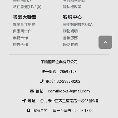
書適粉(FB)
會員服務條款
賴在書適(LINE@)
隱私權政策
書適大聯盟
客服中心
異業合作提案
書小妹的機智Q&A
供應商合作
購物說明
業務合作
售後服務
廣告合作
聯絡我們
宇騰國際企業有限公司
統一編號：28697198
電話：02-2388-0202
信箱： comfibooks@gmail.com
地址： 台北市中正區重慶南路一段95號9樓
服務時間 ： 周一至周五 09:00~18:00