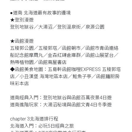
●道南 北海道最有故事的邊境
★登別漫遊
登別地獄谷／大湯沼／登別溫泉街／泉源公園
★函館漫遊
五稜郭公園／五稜郭塔／函館朝市／函館市青函連絡
船記念館摩周丸／金森紅磚倉庫群／函館山展望台／
熱帶植物園／函館蔦屋書店
◆函館美食地圖：五島軒函館咖哩EXPRESS 五稜郭塔
店／小丑漢堡 海灣地區本店／鮭魚子亭／函館麺厨房
味彩本店
道南經典入門：登別地獄谷與函館百萬夜景4日遊
道南進階玩家：大湯沼秘境與函館文青4日冬季遊
chapter 3北海道排行程
北海道入門：必玩5日經典之旅