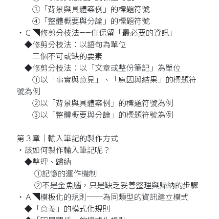
③「背景與具體案例」的標題符號
④「整體概要與分論」的標題符號
‧Ｃ◥修剪分枝法——僅保留「最必要的資訊」
◆修剪分枝法：以語句為單位
三個不可或缺的要素
◆修剪分枝法：以「文章或整份筆記」為單位
①以「事實與意見」、「原因與結果」的標題符
號為例
②以「背景與具體案例」的標題符號為例
③以「整體概要與分論」的標題符號為例
第３章│輸入筆記的製作方式
‧該如何製作輸入筆記呢？
◆整理、歸納
①記憶的運作機制
②不是金魚腦，只是缺乏妥善整理與歸納的步驟
‧Ａ◥模板化的規則──為同類型的資訊建立模式
◆「意義」的模式化規則