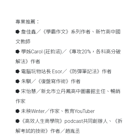
專業推薦：
⭓ 詹佳鑫／《學霸作文》系列作者、新竹高中國
文教師
⭓ 學姊Carol (莊鈞涵)／《專攻20%，各科高分破
解法》作者
⭓ 電腦玩物站長 Esor／《防彈筆記法》作者
⭓ 朱騏／《復盤寫作術》作者
⭓ 宋怡慧／新北市立丹鳳高中圖書館主任、暢銷
作家
⭓ 未秧Winter／作家、教育YouTuber
⭓《高效人生商學院》podcast共同創辦人、《拆
解考試的技術》作者／趙胤丞