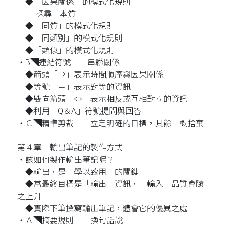
◆「因果關係」的模式化規則
探尋「本質」
◆「同質」的模式化規則
◆「同類別」的模式化規則
◆「類似」的模式化規則
‧B◥連結符號──串聯關係
◆箭頭「→」表示時間順序與因果關係
◆等號「＝」表示對等的資訊
◆雙向箭頭「↔︎」表示相反或互相對立的資訊
◆利用「Q＆A」符號提問與回答
‧Ｃ◥精準剪裁──立定明確的目標，其餘一概捨棄
第４章│輸出筆記的製作方式
‧該如何製作輸出筆記呢？
◆輸出，是「學以致用」的關鍵
◆當最終目標是「輸出」資訊，「輸入」品質會隨
之上升
◆實際下筆撰寫輸出筆記，體會它的優異之處
‧Ａ◥摘要規則──換句話說