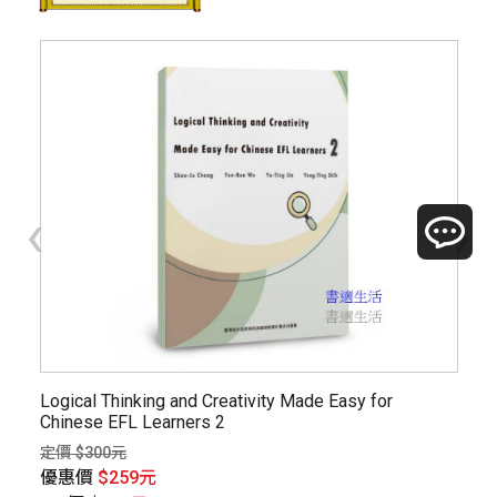
‹
›
Logical Thinking and Creativity Made Easy for
東
Chinese EFL Learners 2
解
定價 $300元
定價
優惠價
$259元
優