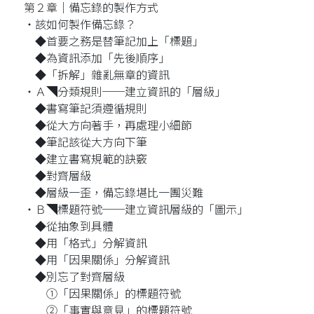
第２章│備忘錄的製作方式
‧該如何製作備忘錄？
◆首要之務是替筆記加上「標題」
◆為資訊添加「先後順序」
◆「拆解」雜亂無章的資訊
‧Ａ◥分類規則──建立資訊的「層級」
◆書寫筆記須遵循規則
◆從大方向著手，再處理小細節
◆筆記該從大方向下筆
◆建立書寫規範的訣竅
◆對齊層級
◆層級一歪，備忘錄堪比一團災難
‧Ｂ◥標題符號──建立資訊層級的「圖示」
◆從抽象到具體
◆用「格式」分解資訊
◆用「因果關係」分解資訊
◆別忘了對齊層級
①「因果關係」的標題符號
②「事實與意見」的標題符號