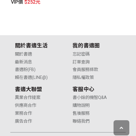
VIP價
$252元
V
關於書適生活
我的書適圈
關於書適
忘記密碼
最新消息
訂單查詢
書適粉(FB)
會員服務條款
賴在書適(LINE@)
隱私權政策
書適大聯盟
客服中心
異業合作提案
書小妹的機智Q&A
供應商合作
購物說明
業務合作
售後服務
廣告合作
聯絡我們