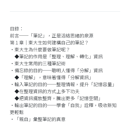
目錄：
前言──「筆記」，正是活絡思緒的泉源
第１章│東大生如何建構自己的筆記？
‧東大生為什麼要做筆記呢？
◆筆記的作用是「整理、理解、轉化」資訊
‧東大生常用的三種筆記術
‧備忘錄的目的──聰明人懂得「分解」資訊
◆「理解」，意味著懂得「分解資訊」
‧輸入筆記的目的──整理情報，提升「記憶容量」
◆在整理資訊的方式上多下功夫
◆把資訊擺放整齊，騰出更多「記憶空間」
‧輸出筆記的目的──學會「自我」詮釋，吸收新知
更輕鬆
‧「親自」彙整筆記的真意