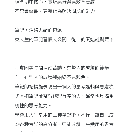
精準切中核心，實現高分與高效率雙贏
不只會讀書，更轉化為解決問題的能力
筆記，活絡思緒的泉源
東大生的筆記習慣大公開：從目的開始就與眾不
同
花費同等時間埋頭苦讀，有些人的成績節節攀
升，有些人的成績卻始終不見起色。
筆記的結構能表現出一個人的思考邏輯與思慮模
式。把筆記梳整得條理有序的人，通常也具備系
統性的思考能力。
學會東大生常用的三種筆記術，不僅可讓自己成
為各種考試的高分者，更能收穫一生受用的思考