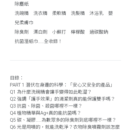
除塵紙
洗碗精 洗衣精 柔軟精 洗髮精 沐浴乳 嬰
兒柔膚巾
除臭劑 漂白劑 小蘇打 檸檬酸 過碳酸鈉
抗菌溼紙巾……全收錄！
目錄：
PART 1 潛伏在身邊的科學：「安心又安全的產品」
Q1 為什麼洗碗精會讓手變得如此乾澀？
Q2 強調「護手效果」的清潔劑真的能保護雙手嗎？
Q3 抗菌、除菌、殺菌哪裡不一樣？
Q4 植物精華與Ag+真的能抗菌嗎？
Q5 碳、凝膠……為數眾多的除臭劑到底哪裡不一樣？
Q6 光是用噴的，就能洗乾淨？衣物除臭噴霧劑該怎麼