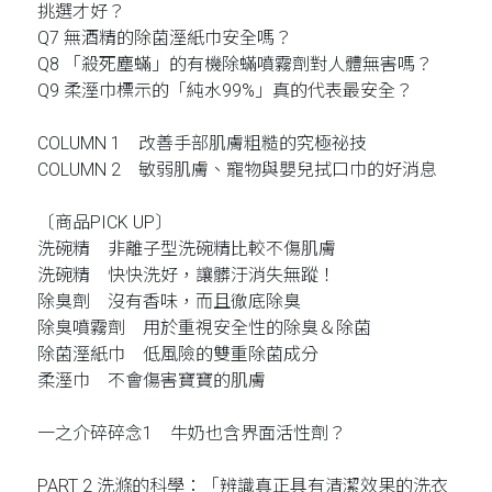
挑選才好？
Q7 無酒精的除菌溼紙巾安全嗎？
Q8 「殺死塵蟎」的有機除蟎噴霧劑對人體無害嗎？
Q9 柔溼巾標示的「純水99%」真的代表最安全？
COLUMN 1 改善手部肌膚粗糙的究極祕技
COLUMN 2 敏弱肌膚、寵物與嬰兒拭口巾的好消息
〔商品PICK UP〕
洗碗精 非離子型洗碗精比較不傷肌膚
洗碗精 快快洗好，讓髒汙消失無蹤！
除臭劑 沒有香味，而且徹底除臭
除臭噴霧劑 用於重視安全性的除臭＆除菌
除菌溼紙巾 低風險的雙重除菌成分
柔溼巾 不會傷害寶寶的肌膚
一之介碎碎念1 牛奶也含界面活性劑？
PART 2 洗滌的科學：「辨識真正具有清潔效果的洗衣