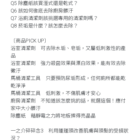
Q5 除塵紙該買溼式還是乾式？
Q6 該如何徹底去除廚房髒汙
Q7 浴廁清潔劑該挑選專用的清潔劑嗎？
Q8 菸垢是什麼？該怎麼去除？
〔商品PICK UP〕
浴室清潔劑 可去除水垢、皂垢，又屬低刺激性的產
品
浴室清潔劑 強力殺菌效果與漂白效果，能有效去除
黴汙
馬桶清潔工具 只要預防尿垢形成，任何廁所都能乾
乾淨淨
馬桶清潔工具 低刺激，不傷肌膚才安心
廚房清潔劑 不知道該怎麼挑的話，就選這個！應付
家中大小髒汙
除塵紙 藉靜電之力將地板擦得亮晶晶
一之介碎碎念3 利用蓮蓬頭改善肌膚與頭髮的受損狀
況？