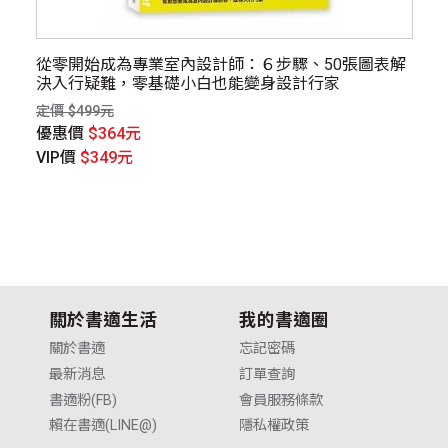
，
從零開始成為專業室內設計師：６步驟、50張圖表解
圖
決入行疑難，零基礎小白也能變身設計行家
研
定價 $499元
定價
優惠價
$364元
優
VIP價
$349元
V
關於書適生活
我的書適圈
關於書適
忘記密碼
最新消息
訂單查詢
書適粉(FB)
會員服務條款
賴在書適(LINE@)
隱私權政策