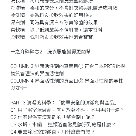
洗衣精 利用局部去漬劑洗去重點髒汙
冷洗精 柔和的成分，不會對衣物與肌膚造成刺激
冷洗精 零香料＆柔軟效果的好用類型
漂白劑 同時具有漂白＆除臭除菌的效果
柔軟精 除了低刺激與不傷肌膚，還零香料
柔軟精 低刺激＆柔軟效果也適合寶寶
一之介碎碎念2 洗衣服能變得更簡單！
COLUMN 3 界面活性劑的真面目① 符合日本PRTR化學
物質管理法的界面活性劑
COLUMN 4 界面活性劑的真面目② 界面活性劑的毒性
與安全性
PART 3 清潔的科學：「簡單安全的清潔劑與產品」
Q1 用了浴室清潔劑，就可放著不理，不用再刷一遍？
Q2 什麼是浴室清潔劑的「螯合劑」呢？
Q3 水垢、水鏽……這類浴室常見髒汙到底是什麼？
Q4 要去除浴室的黴菌，用什麼最有效？