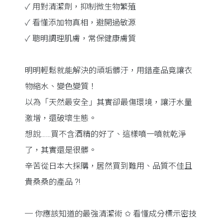
✓ 用對清潔劑，抑制微生物繁殖
✓ 看懂添加物真相，避開過敏源
✓ 聰明調理肌膚，常保健康膚質
明明輕鬆就能解決的頑垢髒汙，用錯產品竟讓衣
物縮水、變色變質！
以為「天然最安全」其實卻最傷環境，讓汙水量
激增，還破壞生態。
想說……買不含酒精的好了、這樣噴一噴就乾淨
了，其實還是很髒。
辛苦從日本大採購，居然買到難用、品質不佳且
貴桑桑的產品 ?!
─ 你應該知道的最強清潔術 ✩ 看懂成分標示密技