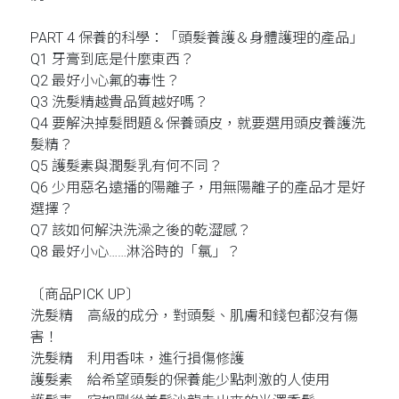
PART 4 保養的科學：「頭髮養護＆身體護理的產品」
Q1 牙膏到底是什麼東西？
Q2 最好小心氟的毒性？
Q3 洗髮精越貴品質越好嗎？
Q4 要解決掉髮問題＆保養頭皮，就要選用頭皮養護洗
髮精？
Q5 護髮素與潤髮乳有何不同？
Q6 少用惡名遠播的陽離子，用無陽離子的產品才是好
選擇？
Q7 該如何解決洗澡之後的乾澀感？
Q8 最好小心……淋浴時的「氯」？
〔商品PICK UP〕
洗髮精 高級的成分，對頭髮、肌膚和錢包都沒有傷
害！
洗髮精 利用香味，進行損傷修護
護髮素 給希望頭髮的保養能少點刺激的人使用