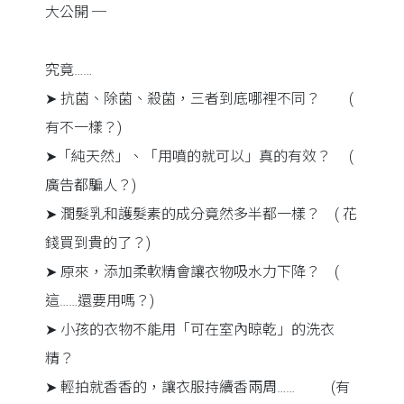
大公開 ─
究竟……
➤ 抗菌、除菌、殺菌，三者到底哪裡不同？ (
有不一樣？)
➤「純天然」、「用噴的就可以」真的有效？ (
廣告都騙人？)
➤ 潤髮乳和護髮素的成分竟然多半都一樣？ ( 花
錢買到貴的了？)
➤ 原來，添加柔軟精會讓衣物吸水力下降？ (
這……還要用嗎？)
➤ 小孩的衣物不能用「可在室內晾乾」的洗衣
精？
➤ 輕拍就香香的，讓衣服持續香兩周…… (有