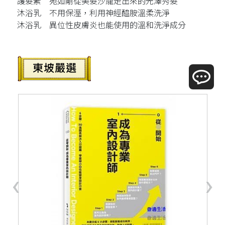
護髮素 宛如剛從美髮沙龍走出來的光澤秀髮
沐浴乳 不用保溼，利用神經醯胺溫柔洗淨
沐浴乳 異位性皮膚炎也能使用的溫和洗淨成分
‹
›