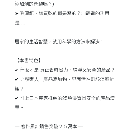
添加劑的問題嗎？)
➤ 除塵紙，該買乾的還是溼的？加靜電的功用
是……
居家的生活智慧，就用科學的方法來解決！
【本書特色】
✔ 什麼才是 真正省時省力、純淨又安全的產品？
✔ 守護家人，產品添加物、界面活性劑該怎麼辨
識？
✔ 附上日本專家推薦的25項優質且安全的產品清
單。
─ 著作累計銷售突破２５萬本 ─