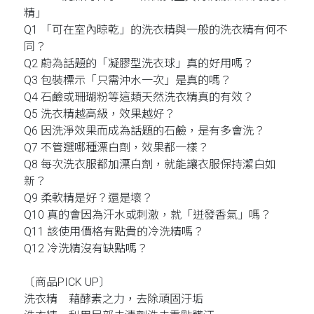
精」
Q1 「可在室內晾乾」的洗衣精與一般的洗衣精有何不
同？
Q2 蔚為話題的「凝膠型洗衣球」真的好用嗎？
Q3 包裝標示「只需沖水一次」是真的嗎？
Q4 石鹼或珊瑚粉等這類天然洗衣精真的有效？
Q5 洗衣精越高級，效果越好？
Q6 因洗淨效果而成為話題的石鹼，是有多會洗？
Q7 不管選哪種漂白劑，效果都一樣？
Q8 每次洗衣服都加漂白劑，就能讓衣服保持潔白如
新？
Q9 柔軟精是好？還是壞？
Q10 真的會因為汗水或刺激，就「迸發香氣」嗎？
Q11 該使用價格有點貴的冷洗精嗎？
Q12 冷洗精沒有缺點嗎？
〔商品PICK UP〕
洗衣精 藉酵素之力，去除頑固汙垢