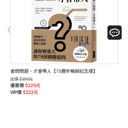
‹
›
生藍
會問問題，才會帶人【15週年暢銷紀念版】
新
定價 $300元
定價
優惠價
$225元
優
VIP價
$222元
V