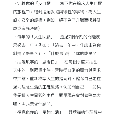
・定義你的「反目標」： 寫下你在追求人生目標
的旅程中，絕對拒絕妥協與犧牲的事物，為人生
設立安全的護欄。例如：絕不為了升職而犧牲健
康或家庭時間）
・每年的「人生回顧」： 透過7個深刻的問題反
思過去一年。例如：「過去一年中，什麼事為你
創造了能量？」、「什麼事消耗了你的能量？」
・抽離瑣事的「思考日」： 在每個季度末抽出一
天中的一到兩個小時，暫時從日常的壓力與需求
中抽離，重新校準人生的指南針，確保自己走在
邁向理想生活的正確道路。例如問自己：「如果
我是我人生電影的主角，觀眾現在會對著螢幕大
喊，叫我去做什麼？」
・視覺化你的「足夠生活」： 具體描繪你理想中