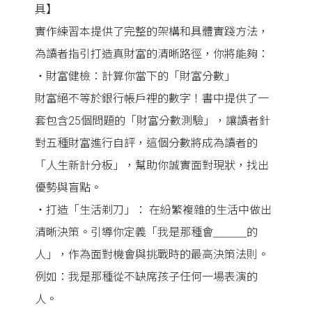
具】
實作練習本提供了完整的架構和具體實踐方法，
為讀者指引打造真財富的清晰路徑，你將能夠：
・財富健檢：計算你當下的「財富分數」
財富絕不等於銀行帳戶裡的數字！書中提供了一
套包含25個問題的「財富分數測驗」，讓讀者針
對五種財富進行自評，這個分數將成為讀者的
「人生新計分板」，幫助你誠實面對現狀，找出
優勢與盲點。
・打造「生活剃刀」： 在紛繁複雜的生活中做出
清晰決策。引導你定義「我是那種會＿＿＿的
人」，作為面對機會與挑戰時的最高決策法則。
例如：我是那種從不缺席孩子任何一場表演的
人。