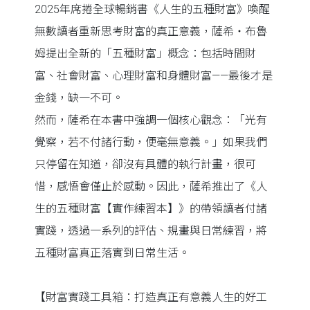
2025年席捲全球暢銷書《人生的五種財富》喚醒
無數讀者重新思考財富的真正意義，薩希・布魯
姆提出全新的「五種財富」概念：包括時間財
富、社會財富、心理財富和身體財富——最後才是
金錢，缺一不可。
然而，薩希在本書中強調一個核心觀念：「光有
覺察，若不付諸行動，便毫無意義。」如果我們
只停留在知道，卻沒有具體的執行計畫，很可
惜，感悟會僅止於感動。因此，薩希推出了《人
生的五種財富【實作練習本】》的帶領讀者付諸
實踐，透過一系列的評估、規畫與日常練習，將
五種財富真正落實到日常生活。
【財富實踐工具箱：打造真正有意義人生的好工