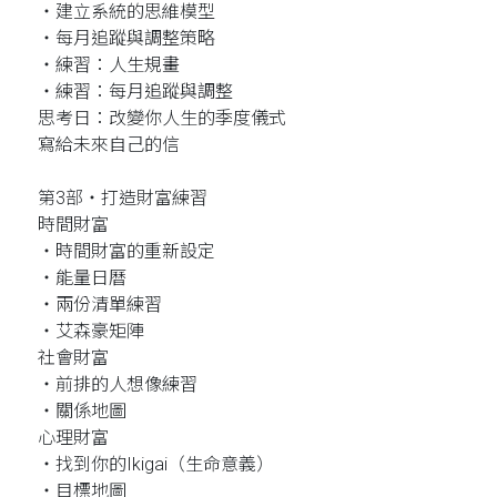
‧建立系統的思維模型
‧每月追蹤與調整策略
‧練習：人生規畫
‧練習：每月追蹤與調整
思考日：改變你人生的季度儀式
寫給未來自己的信
第3部‧打造財富練習
時間財富
‧時間財富的重新設定
‧能量日曆
‧兩份清單練習
‧艾森豪矩陣
社會財富
‧前排的人想像練習
‧關係地圖
心理財富
‧找到你的Ikigai（生命意義）
‧目標地圖