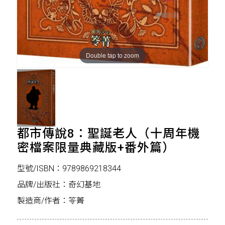
Double tap to zoom
都市傳說8：聖誕老人（十周年機
密檔案限量典藏版+番外篇）
型號/ISBN：9789869218344
品牌/出版社：奇幻基地
製造商/作者：笭菁