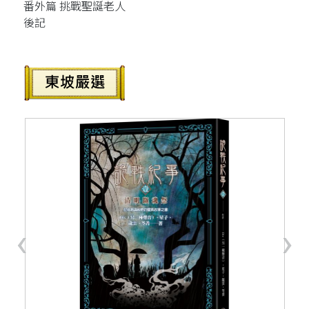
番外篇 挑戰聖誕老人
後記
‹
›