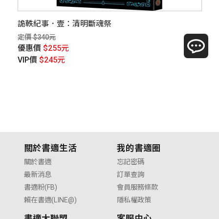
詭軼紀事．壹：清明斷魂祭
詭
定價 $340元
定價
優惠價
$255元
優
VIP價
$245元
V
關於書適生活
我的書適圈
關於書適
忘記密碼
最新消息
訂單查詢
書適粉(FB)
會員服務條款
賴在書適(LINE@)
隱私權政策
書適大聯盟
客服中心