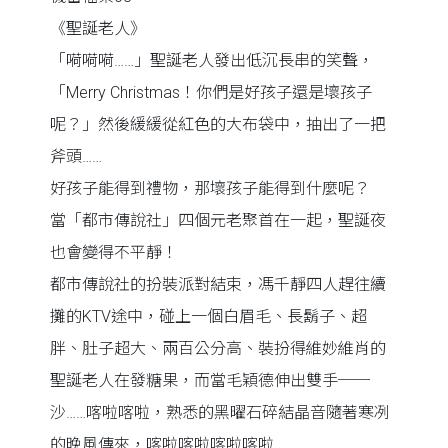
《聖誕老人》
「嗬嗬嗬……」聖誕老人發出低沉長串的笑聲，
「Merry Christmas！你們是好孩子還是壞孩子
呢？」然後緩緩從紅色的大布袋中，抽出了一把
斧頭……
好孩子能得到禮物，那壞孩子能得到什麼呢？
當「都市傳說社」四個元老聚首在一起，聖誕夜
也會變得不平靜！
都市傳說社的扮裝派對結束，馮千靜四人趕往續
攤的KTV途中，碰上一個白眉毛、長鬍子、超
胖、肚子超大、兩百公分高、裝扮得維妙維肖的
聖誕老人在發糖果，而當毛穎德伸出雙手──
沙……喀啦喀啦，熟悉的黑曜石碎結晶音隨著寒冽
的晚風傳來，喀啦喀啦喀啦喀啦……