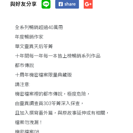
與好友分享
全系列暢銷超過40萬冊
年度暢銷作家
華文靈異天后笭菁
十年間每一年每一本皆上榜暢銷系列作品
都市傳說
十周年機密檔案限量典藏版
請注意:
機密檔案裡的都市傳說，極度危險，
由靈異調查員303笭菁深入探查，
且加入撰寫番外篇，與原故事延伸或有相關，
檔案勿洩漏！
機密檔案08