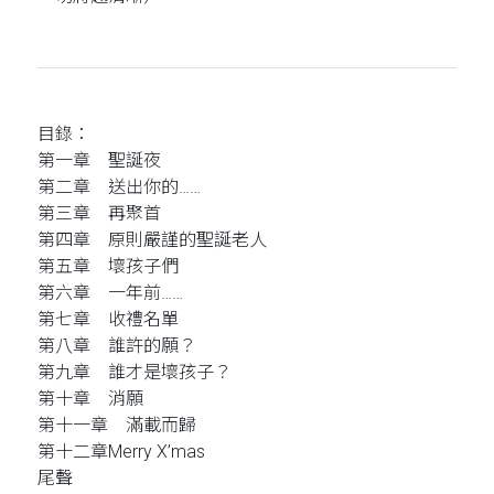
目錄：
第一章 聖誕夜
第二章 送出你的……
第三章 再聚首
第四章 原則嚴謹的聖誕老人
第五章 壞孩子們
第六章 一年前……
第七章 收禮名單
第八章 誰許的願？
第九章 誰才是壞孩子？
第十章 消願
第十一章 滿載而歸
第十二章Merry X’mas
尾聲