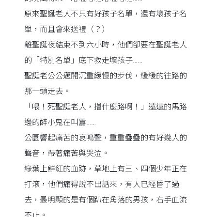
原來聖誕老人不只有好孩子名單，還有壞孩子名
單，而且會來送禮（？）
離聖誕夜結束不到六小時，他們卻要在聖誕老人
的「特別名單」底下救走壞孩子……
聖誕老公公邁開沉重緩慢的步伐，緩緩的往路的
那一頭走去。
「喂！死聖誕老人，擋什麼路啊！」遠遠的馬路
邊的醉小鬼在叫囂……
公園響起痛苦的哀鳴聲，重重疊疊的有好幾人的
聲音，帶著痛苦與哭泣。
綠葉上鮮紅的血跡，草地上有三、四個少年正在
打滾，他們痛得說不出話來，有人已經昏了過
去，最明顯的是有個趴在角落的男孩，右手血流
不止。