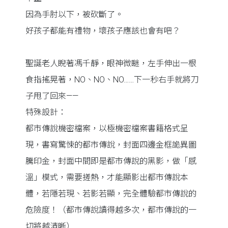
因為手肘以下，被砍斷了。
好孩子都能有禮物，壞孩子應該也會有吧？
聖誕老人睨著馮千靜，眼神微瞇，左手伸出一根
食指搖晃著，NO、NO、NO……下一秒右手就將刀
子甩了回來——
特殊設計：
都市傳說機密檔案，以極機密檔案書籍格式呈
現，書寫驚悚的都市傳說，封面四邊金框詭異圖
騰印金，封面中間即是都市傳說的黑影，做「感
溫」模式，需要搓熱，才能顯影出都市傳說本
體，若隱若現、若影若顯，完全體驗都市傳說的
危險度！（都市傳說讀得越多次，都市傳說的一
切將越清晰）