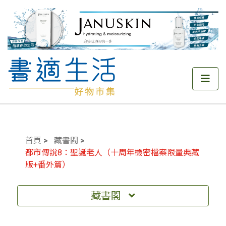
首頁
藏書閣
都市傳說8：聖誕老人（十周年機密檔案限量典藏
版+番外篇）
藏書閣