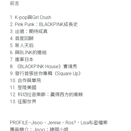
前言
1. K-pop與Girl Crush
2. Pink Punk：BLACKPINK成長史
3. 出道：期待成真
4. 首度回歸
5. 新人天后
6. 與BLINK的連結
7. 進軍日本
8. 《BLACKPINK House》實境秀
9. 發行首張迷你專輯《Square Up》
10. 合作與單飛
11. 登陸美國
12. 科切拉音樂節：贏得西方的青睞
13. 征服世界
PROFILE--Jisoo、Jennie、Ros?、Lisa私密檔案
團員簡介：Jisoo：韓國小姐