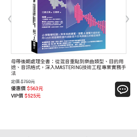
‹
›
母帶後期處理全書：從混音重點到樂曲類型、目的用
尋
途、音訊格式，深入MASTERING技術工程專業實務手
定價
法
優
定價 $750元
V
優惠價
$563元
VIP價
$525元