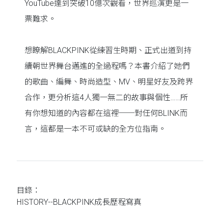
YouTube達到突破10億次觀看，世界巡演更是一
票難求。
想瞭解BLACKPINK從練習生時期、正式出道到持
續朝世界舞台邁進的全過程嗎？本書介紹了她們
的歌曲、編舞、時尚造型、MV、明星好友及跨界
合作，更分析這4人獨一無二的故事與個性……所
有你想知道的內容都在這裡──對任何BLINK而
言，這都是一本不可或缺的全方位指南。
目錄：
HISTORY--BLACKPINK成長歷程寫真