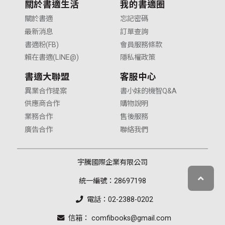
關於書適生活
我的書適圈
關於書適
忘記密碼
最新消息
訂單查詢
書適粉(FB)
會員服務條款
賴在書適(LINE@)
隱私權政策
書適大聯盟
客服中心
異業合作提案
書小妹的機智Q&A
供應商合作
購物說明
業務合作
售後服務
廣告合作
聯絡我們
宇騰國際企業有限公司
統一編號：28697198
電話：02-2388-0202
信箱： comfibooks@gmail.com