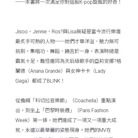
──本書將一次滿足你對這股K-pop旋風的好奇！
Jisoo、Jennie、Ros?與Lisa無疑是當今流行樂壇
最炙手可熱的人物──她們才華洋溢、魅力無可
挑剔，集唱功、舞蹈、饒舌於一身，表演時總是
霸氣十足，難怪連同為天后級歌手的亞莉安娜?格
蘭德（Ariana Grande）與女神卡卡（Lady
Gaga）都成了BLINK！
從擔綱「科切拉音樂節」（Coachella）重點演
出，到坐上「巴黎時裝週」（Paris Fashion
Week）第一排，她們達成了一項又一項重大成
就，永遠以最華麗的姿態現身。她們的MV在