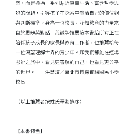
案，而是透過一系列貼近真實生活、富含哲學思
辨的問題，引導孩子在探索中釐清自己的價值觀
與判斷標準。身為一位校長，深知教育的力量來
自於思辨與對話。我誠摯推薦這本書給所有正在
陪伴孩子成長的家長與教育工作者，也推薦給每
一位渴望理解世界的青少年。願我們都能在這場
思辨之旅中，看見更善解的自己，也看見更公平
的世界。──洪慧瑄／臺北市博嘉實驗國民小學
校長
（以上推薦者按姓氏筆劃排序）
【本書特色】