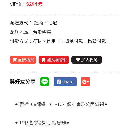
VIP價：
$294 元
配送方式：
超商、宅配
配送地區：台澎金馬
付款方式：ATM、信用卡、貨到付款、取貨付款
直接購買
加入購物車
加入收藏
與好友分享
✦ 囊括108課綱，6～10年級社會及公民議題✦
✦ 19個哲學觀點引導思辨✦