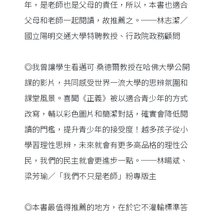
年，是老師也是父母的責任，所以，本書也適合
父母和老師一起閱讀，故推薦之。──林志潔／
國立陽明交通大學特聘教授、行政院政務顧問
◎我曾讓學生看邁可·桑德爾教授在哈佛大學公開
課的影片，共同感受世界一流大學的思辨氛圍和
課堂風景。喜聞《正義》被以適合青少年的方式
改寫，輔以彩色圖片和簡潔對話，確實會降低閱
讀的門檻，提升青少年的接受度！越多孩子從小
學習理性思辨，未來就會有更多高品格的理性公
民，我們的民主就會更進步一點。──林暘斌、
梁芳瑜／「我們不只是老師」粉專版主
◎本書最值得推薦的地方，在於它不灌輸標準答