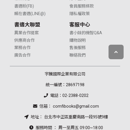
書適粉(FB)
會員服務條款
賴在書適(LINE@)
隱私權政策
書適大聯盟
客服中心
異業合作提案
書小妹的機智Q&A
供應商合作
購物說明
業務合作
售後服務
廣告合作
聯絡我們
宇騰國際企業有限公司
統一編號：28697198
電話：02-2388-0202
信箱： comfibooks@gmail.com
地址： 台北市中正區重慶南路一段95號9樓
服務時間 ： 周一至周五 09:00~18:00