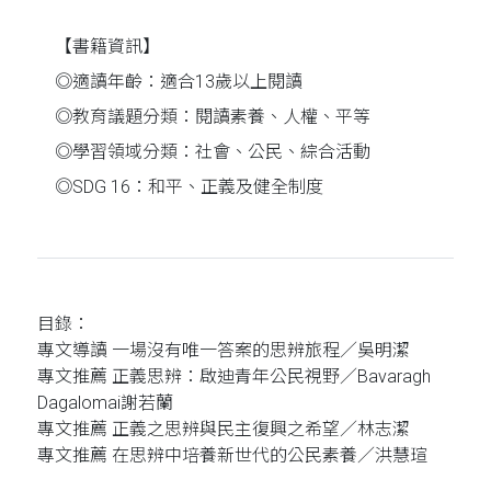
【書籍資訊】
◎適讀年齡：適合13歲以上閱讀
◎教育議題分類：閱讀素養、人權、平等
◎學習領域分類：社會、公民、綜合活動
◎SDG 16：和平、正義及健全制度
目錄：
專文導讀 一場沒有唯一答案的思辨旅程／吳明潔
專文推薦 正義思辨：啟迪青年公民視野／Bavaragh
Dagalomai謝若蘭
專文推薦 正義之思辨與民主復興之希望／林志潔
專文推薦 在思辨中培養新世代的公民素養／洪慧瑄