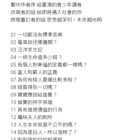
繁中作者序 給臺灣的青少年讀者
改寫者的話 給即將邁入社會的你
原版審訂者的話 思想越深刻，未來越光明
01 一切都沒有標準答案
02 電車該往哪邊開？
03 汪洋求生記
04 一條生命值多少錢？
05 每個人對幸福的定義都一樣嗎？
06 富人和窮人的正義
07 為何有錢人要繳比較多稅？
08 錢買得到一切嗎？
09 寶寶應該給誰養？
10 誠實的拼字英雄
11 具有道德價值的行為
12 蘿絲夫人的廁所
13 人生本來就是不公平的嗎？
14 因為是白人，所以落榜了？
15 啦啦隊的目的和資格