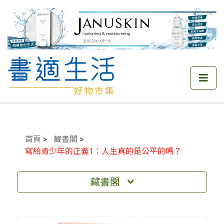
首頁
藏書閣
寫給青少年的正義1：人生真的是公平的嗎？
藏書閣