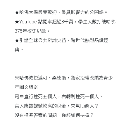
★哈佛大學最受歡迎、最具影響力的公開課。
★YouTube 點閱率超過3千萬，學生人數打破哈佛
375年校史紀錄。
★引燃全球公共辯論火苗，跨世代熱烈品讀經
典。
※哈佛教授邁可‧桑德爾，獨家授權改編為青少
年圖文版※
電車直行撞死五個人，右轉則撞死一個人？
富人應該課徵較高的稅金，來幫助窮人？
沒有標準答案的問題，你該如何抉擇？