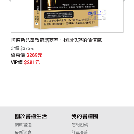
阿德勒兒童教育諮商室，找回低落的價值感
腦
定價 $375元
定價
優惠價
$289元
優
VIP價
$281元
V
關於書適生活
我的書適圈
關於書適
忘記密碼
最新消息
訂單查詢