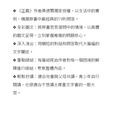
✥ 《正義》作者桑德爾獨家授權，以生活中的實
例，精選原書中最經典的19則問答。
✥ 全彩圖文：將原書哲思提問中的情境，以具體
的圖文呈現，立刻掌握複雜的問題核心。
✥ 深入淺出：用簡短的對話和問答取代大篇幅的
文字闡述。
✥ 重點總結：每篇結尾由作者對每一個困境的解
釋進行總結，聚焦整體內容。
✥ 輕鬆好讀：適合兒童與父母共讀，青少年自行
閱讀，也很適合不想讀太厚重文字書的一般大
眾。