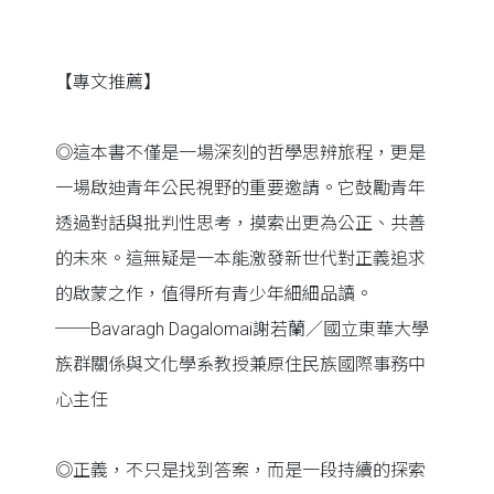
【專文推薦】
◎這本書不僅是一場深刻的哲學思辨旅程，更是
一場啟迪青年公民視野的重要邀請。它鼓勵青年
透過對話與批判性思考，摸索出更為公正、共善
的未來。這無疑是一本能激發新世代對正義追求
的啟蒙之作，值得所有青少年細細品讀。
──Bavaragh Dagalomai謝若蘭／國立東華大學
族群關係與文化學系教授兼原住民族國際事務中
心主任
◎正義，不只是找到答案，而是一段持續的探索