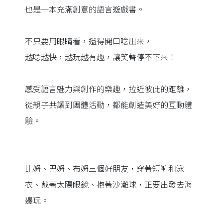
也是一本充滿創意的語言遊戲書。
不只要用眼睛看，還得開口唸出來，
越唸越快，越玩越有趣，讓笑聲停不下來！
感受語言魅力與創作的樂趣，拉近彼此的距離，
從親子共讀到團體活動，都能創造美好的互動體
驗。
比姆、巴姆、布姆三個好朋友，穿著短褲和泳
衣、戴著太陽眼鏡、抱著沙灘球，正要出發去海
邊玩。