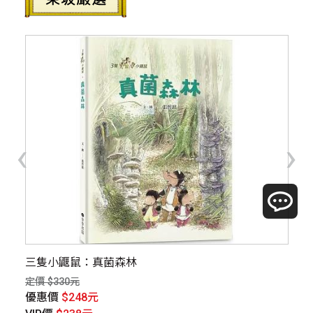
‹
›
三隻小鼴鼠：真菌森林
【
定價 $330元
定價
優惠價
$248元
優