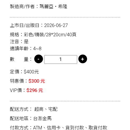
製造商/作者：瑪麗亞・希隆
上市日/出版日：2026-06-27
規格：彩色/精裝/28*20cm/40頁
注音：是
適讀年齡：4~8
數 量：
定價：$400元
特惠價：
$300 元
VIP價：
$296 元
配送方式：
超商、宅配
配送地區：台澎金馬
付款方式：ATM、信用卡、貨到付款、取貨付款