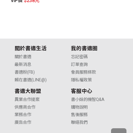
VIP價
$238元
V
關於書適生活
我的書適圈
關於書適
忘記密碼
最新消息
訂單查詢
書適粉(FB)
會員服務條款
賴在書適(LINE@)
隱私權政策
書適大聯盟
客服中心
異業合作提案
書小妹的機智Q&A
供應商合作
購物說明
業務合作
售後服務
廣告合作
聯絡我們