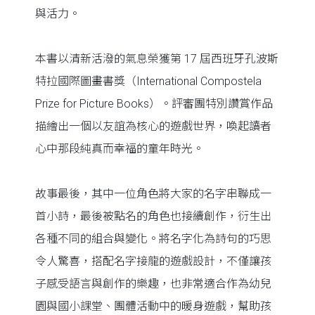
與活力。
本書以清新活潑的氣息榮獲第 17 屆西班牙孔波斯
特拉國際圖畫書獎（International Compostela
Prize for Picture Books）。評審團特別讚賞作品
描繪出一個以友誼為核心的遊戲世界，喚起讀者
心中那段純真而幸福的童年時光。
故事最後，其中一位角色將大家的名字串聯成一
首小詩，最後被點名的角色也接續創作，衍生出
各種不同的組合與變化。將名字化為詩句的巧思
令人驚喜，搭配名字接龍的遊戲設計，不僅讓孩
子感受語言與創作的樂趣，也非常適合作為幼兒
園與國小課堂、團體活動中的暖身遊戲，幫助孩