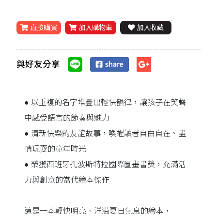
直接購買
加入購物車
加入收藏
與好友分享
● 以重複的名字堆疊出輕快韻律，讓孩子在笑聲
中感受語言的節奏與魅力
● 清新快樂的友誼故事，喚醒讀者自由自在、盡
情玩耍的童年時光
● 榮獲西班牙孔波斯特拉國際圖畫書獎，充滿活
力與創意的當代繪本傑作
這是一本輕快明亮、洋溢夏日氣息的繪本，