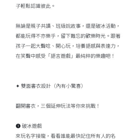
子輕鬆認識彼此。
無論是親子共讀、班級說故事，還是破冰活動，
都能玩得不亦樂乎，留下難忘的歡樂時光。跟著
孩子一起大聲唸、開心玩，培養語感與表達力，
在笑聲中感受「語言遊戲」最純粹的樂趣吧！
✦ 雙面書衣設計（內有小驚喜）
翻開書衣，三個延伸玩法等你來挑戰！
❶ 破冰遊戲
來玩名字接龍，看看誰能最快記住所有人的名