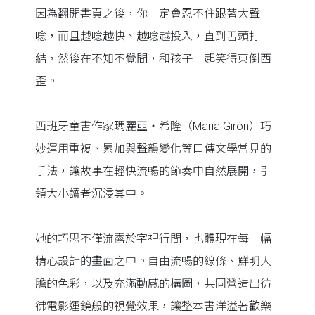
因為翻開書頁之後，你一定會忍不住跟著大聲
唸，而且越唸越快、越唸越投入，直到舌頭打
結，然後在不知不覺間，和孩子一起笑得東倒西
歪。
西班牙童書作家瑪麗亞・希隆（Maria Girón）巧
妙運用重複、累加與聲韻變化等口傳文學常見的
手法，讓故事在輕快流暢的節奏中自然展開，引
領大小讀者沉浸其中。
她的巧思不僅流露於字裡行間，也體現在每一幅
精心設計的畫面之中。自由流暢的線條、鮮明大
膽的色彩，以及充滿動感的構圖，共同營造出彷
彿電影運鏡般的視覺效果，讓整本書洋溢著歡樂