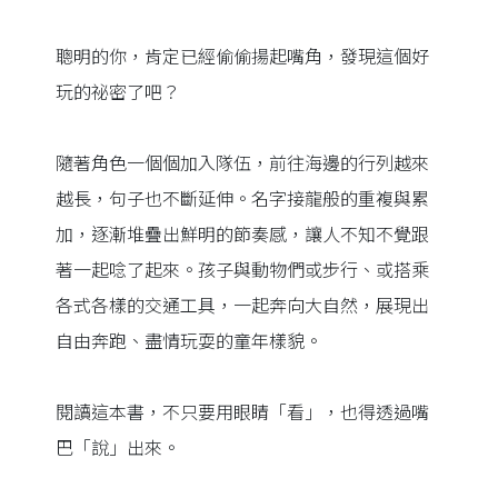
聰明的你，肯定已經偷偷揚起嘴角，發現這個好
玩的祕密了吧？
隨著角色一個個加入隊伍，前往海邊的行列越來
越長，句子也不斷延伸。名字接龍般的重複與累
加，逐漸堆疊出鮮明的節奏感，讓人不知不覺跟
著一起唸了起來。孩子與動物們或步行、或搭乘
各式各樣的交通工具，一起奔向大自然，展現出
自由奔跑、盡情玩耍的童年樣貌。
閱讀這本書，不只要用眼睛「看」，也得透過嘴
巴「說」出來。