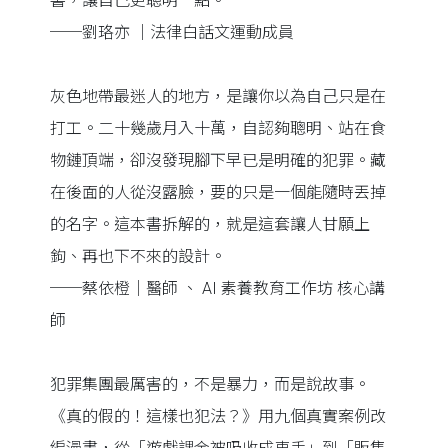
書，讓自己更聰明一點。
──劉珞亦 ｜法律白話文運動成員
灰色地帶最迷人的地方，是讓你以為自己只是在
打工。二十幾歲月入十萬，自認夠聰明、站在食
物鏈頂端，卻沒發現腳下早已是明確的犯罪。藏
在後面的人從沒露臉，要的只是一個能隨時丟掉
的名字。這本書拆解的，就是這套讓人甘願上
鉤、再也下不來的設計。
──蔡依橙｜醫師 、 AI 素養教育工作坊 核心講
師
犯罪集團最厲害的，不是暴力，而是說故事。
《真的假的！這樣也犯法？》用九個真實案例改