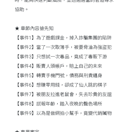
時，能夠快速判斷風險，並透過適當的管道尋求
協助。
★ 章節內容搶先知
【事件1】為了遊戲課金，掉入詐騙集團的陷阱
【事件2】當了一次取簿手，被要脅淪為強盜犯
【事件3】只想試一次毒品，竟成了毒販下游
【事件4】販賣人頭帳戶，賠上自己的未來
【事件5】轉賣手機門號，債務與刑責纏身
【事件6】想賺零用錢，卻成了仙人跳的棋子
【事件7】被朋友拉進老鼠會，失去珍貴的友誼
【事件8】謊報年齡，踏入夜晚的聲色場所
【事件9】以為是做網拍小幫手，竟變代銷贓物