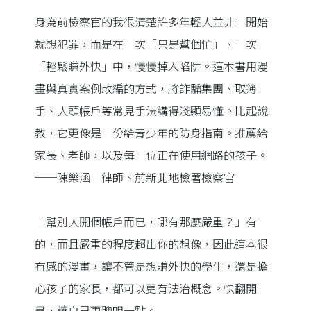
身為前檢察官的我很清楚許多年輕人並非一開始
就想犯罪，而是在一次「只是幫個忙」、一次
「輕鬆賺外快」中，慢慢掉入陷阱。這本書用漫
畫與真實案例改編的方式，將詐騙集團、取簿
手、人頭帳戶等常見手法講得淺顯易懂。比起說
教，它更像是一份給青少年的防身指南。推薦給
家長、老師，以及每一位正在使用網路的孩子。
──陳樂涵｜律師、前新北地檢署檢察官
「幫別人開個帳戶而已，哪有那麼嚴重？」有
的，而且嚴重的程度超出你的想像，因此這本很
有感的漫畫，讓不管是想賺外快的學生，還是擔
心孩子的家長，都可以更有法治概念。快翻開