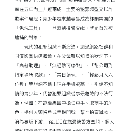
就有將近1人因涉及刑案而成為嫌疑人，犯罪人口
率在五年內上升近兩成，主要的犯罪類型又以詐
欺案件居冠；青少年越來越容易成為詐騙集團的
「免洗工具」，一旦遭到檢警查緝，就是首先被
逮捕的對象。
現代的犯罪組織不斷演進，透過網路社群和
同儕影響快速擴散。在父母難以知情的狀況下，
「高薪助理」、「無經驗可應徵」、「幫公司到
指定場所取款」、「當日領現」、「輕鬆月入六
位數」等說詞不斷出現在手機螢幕上，引誘不知
情的青少年，代替犯罪組織從事最危險的不法行
為，例如：在詐騙集團中擔任車手、取簿手的角
色，提供人頭帳戶或手機門號，幫忙拍賣贓物，
淪為毒販下游……從此活在擔憂被警方查緝、個人