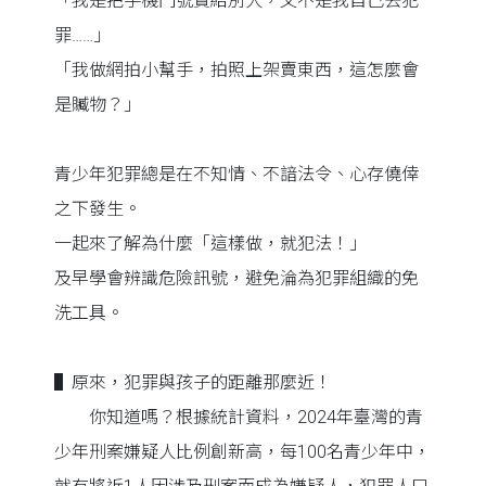
「我是把手機門號賣給別人，又不是我自己去犯
罪……」
「我做網拍小幫手，拍照上架賣東西，這怎麼會
是贓物？」
青少年犯罪總是在不知情、不諳法令、心存僥倖
之下發生。
一起來了解為什麼「這樣做，就犯法！」
及早學會辨識危險訊號，避免淪為犯罪組織的免
洗工具。
▌原來，犯罪與孩子的距離那麼近！
你知道嗎？根據統計資料，2024年臺灣的青
少年刑案嫌疑人比例創新高，每100名青少年中，