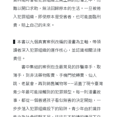
資料隨時會被犯罪組織公開上網的恐懼之中，而
難以開口求助，無法回歸原本的生活。一旦被捲
入犯罪組織，即使原本是受害者，也可能面臨刑
責，賠上自己的未來。
▌本書以九個真實案例改編的漫畫為主軸，帶領
讀者深入犯罪組織的運作核心，並認識相關法律
責任。
書中集結的案例包含最常見的詐騙車手、取
簿手，到非法藥物販賣、手機門號轉賣、仙人
跳、老鼠會，再到銷售贓物等——涵蓋了現今臺灣
青少年最可能接觸到的犯罪類型。每一則漫畫故
事，都從一個普通孩子看似無害的決定開始，一
步步落入犯罪組織設下的陷阱。青少年由於識詐