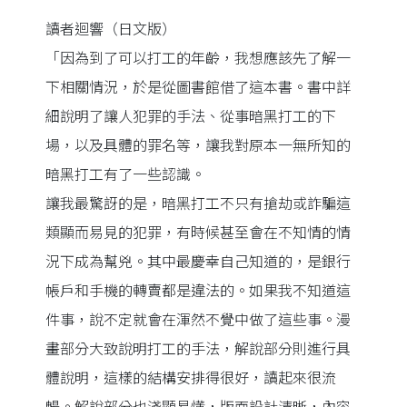
讀者迴響（日文版）
「因為到了可以打工的年齡，我想應該先了解一
下相關情況，於是從圖書館借了這本書。書中詳
細說明了讓人犯罪的手法、從事暗黑打工的下
場，以及具體的罪名等，讓我對原本一無所知的
暗黑打工有了一些認識。
讓我最驚訝的是，暗黑打工不只有搶劫或詐騙這
類顯而易見的犯罪，有時候甚至會在不知情的情
況下成為幫兇。其中最慶幸自己知道的，是銀行
帳戶和手機的轉賣都是違法的。如果我不知道這
件事，說不定就會在渾然不覺中做了這些事。漫
畫部分大致說明打工的手法，解說部分則進行具
體說明，這樣的結構安排得很好，讀起來很流