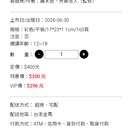
製造商/作者：廣末登、芳賀恆人（監修）
上市日/出版日：2026-06-30
規格：彩色/平裝/17*23*1.1cm/160頁
注音：否
適讀年齡：12~18
數 量：
定價：$400元
特惠價：
$300 元
VIP價：
$296 元
配送方式：
超商、宅配
配送地區：台澎金馬
付款方式：ATM、信用卡、貨到付款、取貨付款