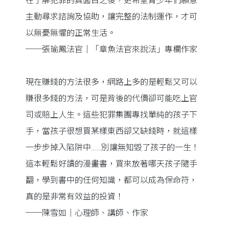
在了解犯罪的真面目之後，更希望青少年們願意
主動尋求諮詢及協助，讓完整的法制運作，才可
以無憂無懼的正常生活。
──張瑜鳳法官｜「章魚法官來說法」專欄作家
現在賺錢的方法很多，網路上多的是輕鬆又可以
賺很多錢的方法，可是背後的代價卻可能吃上官
司或賠上人生。這些犯罪集團專找單純的孩子下
手，當孩子很想買某樣東西卻又缺錢時，就這樣
一步步掉入陷阱中……別讓無知毀了孩子的一生！
這本輕鬆好讀的漫畫書，買來放著哪天孩子隨手
翻，學到書中的任何知識，都可以成為保命符，
真的是非常有效益的投資！
──陳雪如｜心理師、講師、作家