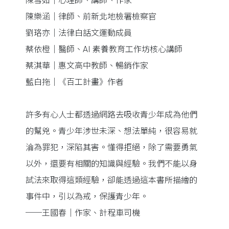
陳雪如｜心理師、講師、作家
陳樂涵｜律師、前新北地檢署檢察官
劉珞亦｜法律白話文運動成員
蔡依橙｜醫師、AI 素養教育工作坊核心講師
蔡淇華｜惠文高中教師、暢銷作家
藍白拖｜《百工計畫》作者
許多有心人士都透過網路去吸收青少年成為他們
的幫兇。青少年涉世未深、想法單純，很容易就
淪為罪犯，深陷其害。懂得拒絕，除了需要勇氣
以外，還要有相關的知識與經驗。我們不能以身
試法來取得這類經驗，卻能透過這本書所描繪的
事件中，引以為戒，保護青少年。
──王國春｜作家、計程車司機