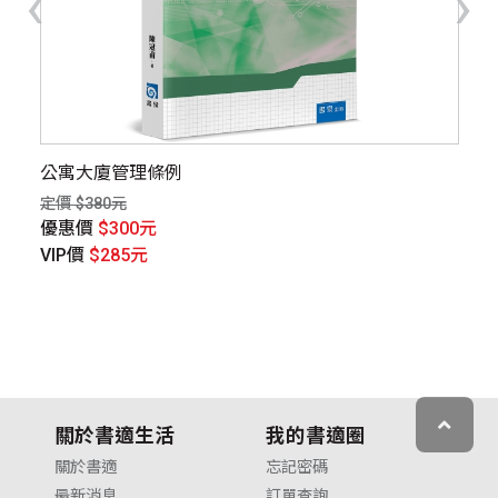
‹
›
公寓大廈管理條例
【
定價 $380元
定價
優惠價
$300元
優
VIP價
$285元
V
關於書適生活
我的書適圈
關於書適
忘記密碼
最新消息
訂單查詢