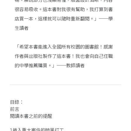
暢。解說部分也淺顯易懂，版面設計清晰，內容
很容易吸收。這本書對我很有幫助，我打算到書
店買一本，這樣就可以隨時重新翻閱。」──學
生讀者
「希望本書能進入全國所有校園的圖書館！感謝
作者與出版社製作了這本書！我也會向自己任職
的中學推薦購買。」──教師讀者
目錄：
前言
閱讀本書之前的提醒
1捲入重大案件的暗黑打工