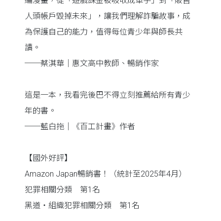
編漫畫，從「遊戲課金被吸收成車手」到「販售
人頭帳戶毀掉未來」，讓我們理解詐騙故事，成
為保護自己的能力，值得每位青少年與師長共
讀。
──蔡淇華｜惠文高中教師、暢銷作家
這是一本，我看完後巴不得立刻推薦給所有青少
年的書。
──藍白拖｜《百工計畫》作者
【國外好評】
Amazon Japan暢銷書！（統計至2025年4月）
犯罪相關分類 第1名
黑道・組織犯罪相關分類 第1名