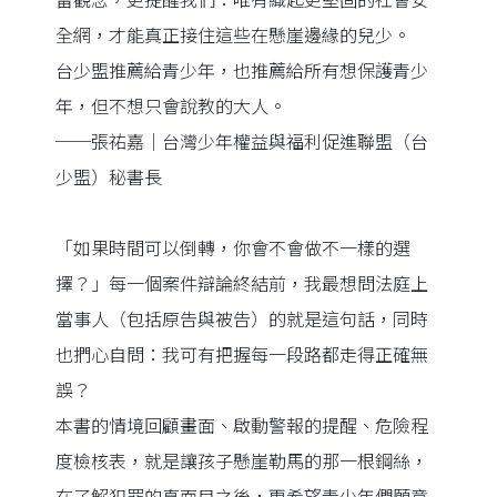
雷觀念，更提醒我們：唯有織起更堅固的社會安
全網，才能真正接住這些在懸崖邊緣的兒少。
台少盟推薦給青少年，也推薦給所有想保護青少
年，但不想只會說教的大人。
──張祐嘉｜台灣少年權益與福利促進聯盟（台
少盟）秘書長
「如果時間可以倒轉，你會不會做不一樣的選
擇？」每一個案件辯論終結前，我最想問法庭上
當事人（包括原告與被告）的就是這句話，同時
也捫心自問：我可有把握每一段路都走得正確無
誤？
本書的情境回顧畫面、啟動警報的提醒、危險程
度檢核表，就是讓孩子懸崖勒馬的那一根鋼絲，