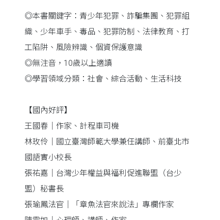
◎本書關鍵字：青少年犯罪、詐騙集團、犯罪組
織、少年車手、毒品、犯罪防制、法律教育、打
工陷阱、風險辨識、個資保護意識
◎無注音，10歲以上適讀
◎學習領域分類：社會、綜合活動、生活科技
【國內好評】
王國春｜作家、計程車司機
林玫伶｜國立臺灣師範大學兼任講師、前臺北市
國語實小校長
張祐嘉｜台灣少年權益與福利促進聯盟（台少
盟）秘書長
張瑜鳳法官｜「章魚法官來說法」專欄作家