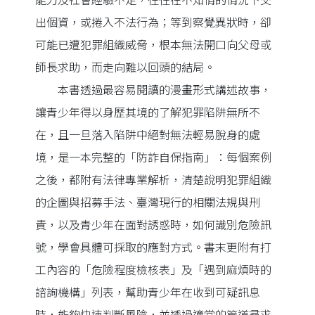
能力及社會經驗不足，往往在不知情的情況下交
出個資，或捲入不法行為；等到察覺異狀時，卻
可能已遭犯罪組織威脅，根本無法開口向父母或
師長求助，而走向難以回頭的結局。
本書透過最容易閱讀的漫畫形式講述故事，
讓青少年得以身歷其境的了解犯罪陷阱無所不
在，且一旦落入陷阱中絕對無法輕易脫身的處
境，是一本完整的「防詐自保指南」：每個案例
之後，都附有法律專業解析，清楚說明犯罪組織
的企圖與招募手法、臺灣現行的相關法規與刑
責，以及青少年在面對誘惑時，如何識別危險訊
號，學會具體可採取的應對方式。書末更附有打
工內容的「危險程度檢核表」及「遇到麻煩時的
諮詢機構」列表，幫助青少年在收到可疑訊息