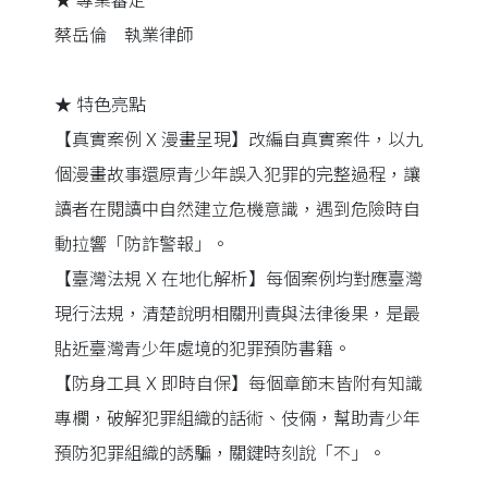
★ 專業審定
蔡岳倫 執業律師
★ 特色亮點
【真實案例 X 漫畫呈現】改編自真實案件，以九
個漫畫故事還原青少年誤入犯罪的完整過程，讓
讀者在閱讀中自然建立危機意識，遇到危險時自
動拉響「防詐警報」。
【臺灣法規 X 在地化解析】每個案例均對應臺灣
現行法規，清楚說明相關刑責與法律後果，是最
貼近臺灣青少年處境的犯罪預防書籍。
【防身工具 X 即時自保】每個章節末皆附有知識
專欄，破解犯罪組織的話術、伎倆，幫助青少年
預防犯罪組織的誘騙，關鍵時刻說「不」。