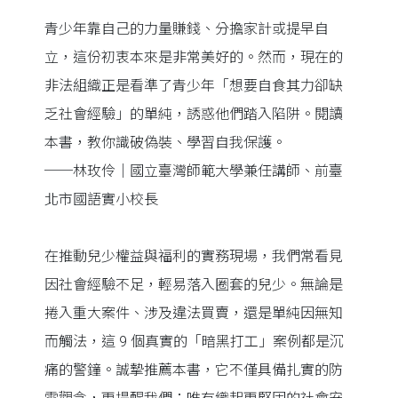
青少年靠自己的力量賺錢、分擔家計或提早自
立，這份初衷本來是非常美好的。然而，現在的
非法組織正是看準了青少年「想要自食其力卻缺
乏社會經驗」的單純，誘惑他們踏入陷阱。閱讀
本書，教你識破偽裝、學習自我保護。
──林玫伶｜國立臺灣師範大學兼任講師、前臺
北市國語實小校長
在推動兒少權益與福利的實務現場，我們常看見
因社會經驗不足，輕易落入圈套的兒少。無論是
捲入重大案件、涉及違法買賣，還是單純因無知
而觸法，這 9 個真實的「暗黑打工」案例都是沉
痛的警鐘。誠摯推薦本書，它不僅具備扎實的防