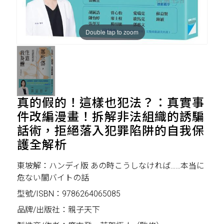
Double tap to zoom
真的假的！這樣也犯法？：真實事
件改編漫畫！拆解非法組織的誘騙
話術，拒絕落入犯罪陷阱的自我保
護全解析
東坡解：ハンディ版 あの時こうしなければ……本当に
危ない闇バイトの話
型號/ISBN：9786264065085
品牌/出版社：親子天下