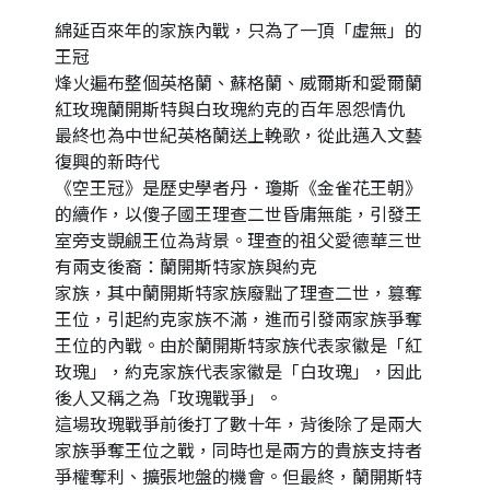
綿延百來年的家族內戰，只為了一頂「虛無」的
王冠
烽火遍布整個英格蘭、蘇格蘭、威爾斯和愛爾蘭
紅玫瑰蘭開斯特與白玫瑰約克的百年恩怨情仇
最終也為中世紀英格蘭送上輓歌，從此邁入文藝
復興的新時代
《空王冠》是歷史學者丹．瓊斯《金雀花王朝》
的續作，以傻子國王理查二世昏庸無能，引發王
室旁支覬覦王位為背景。理查的祖父愛德華三世
有兩支後裔：蘭開斯特家族與約克
家族，其中蘭開斯特家族廢黜了理查二世，篡奪
王位，引起約克家族不滿，進而引發兩家族爭奪
王位的內戰。由於蘭開斯特家族代表家徽是「紅
玫瑰」，約克家族代表家徽是「白玫瑰」，因此
後人又稱之為「玫瑰戰爭」。
這場玫瑰戰爭前後打了數十年，背後除了是兩大
家族爭奪王位之戰，同時也是兩方的貴族支持者
爭權奪利、擴張地盤的機會。但最終，蘭開斯特