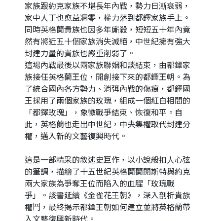
家族跟約克家族不堪長年內戰，勢力日漸衰弱，
家中人丁也愈益凋零，權力落到都鐸家族手上。
同時英格蘭貴族也因多年廝殺，短短五十年內竟
然有將近五十個家族消失滅絕，中世紀擁有強大
封建力量的貴族也嚴重削弱了。
這場內戰最後以兩家族聯姻和談結束，由都鐸家
族接任英格蘭王位，開創接下來的都鐸王朝。為
了統合國內各方勢力、消弭內戰的傷痕，都鐸國
王採用了兩個家族的玫瑰，組成一個紅白相間的
「都鐸玫瑰」，象徵戰爭結束、恢復和平。自
此，英格蘭也走出中世紀，中央集權取代封建分
權，邁入新的文藝復興時代。
這是一部精采的敘述史巨作，以小說般扣人心弦
的筆調，描繪了十五世紀英格蘭蘭開斯特與約克
兩大家族為爭奪王位而陷入的血腥「玫瑰戰
爭」。該書延續《金雀花王朝》，深入剖析貴族
權鬥，最終揭示都鐸王朝如何建立並將英格蘭帶
入文藝復興新時代。