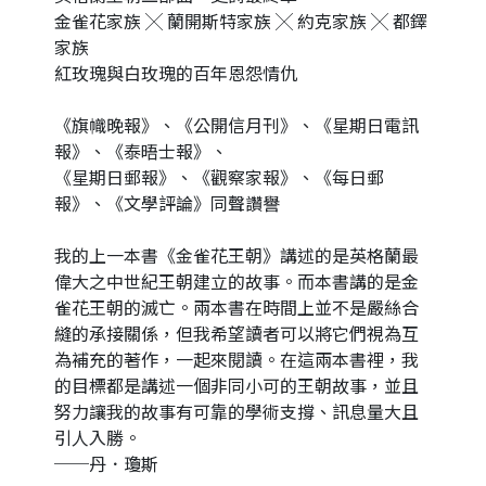
金雀花家族 ╳ 蘭開斯特家族 ╳ 約克家族 ╳ 都鐸
家族
紅玫瑰與白玫瑰的百年恩怨情仇
《旗幟晚報》、《公開信月刊》、《星期日電訊
報》、《泰晤士報》、
《星期日郵報》、《觀察家報》、《每日郵
報》、《文學評論》同聲讚譽
我的上一本書《金雀花王朝》講述的是英格蘭最
偉大之中世紀王朝建立的故事。而本書講的是金
雀花王朝的滅亡。兩本書在時間上並不是嚴絲合
縫的承接關係，但我希望讀者可以將它們視為互
為補充的著作，一起來閱讀。在這兩本書裡，我
的目標都是講述一個非同小可的王朝故事，並且
努力讓我的故事有可靠的學術支撐、訊息量大且
引人入勝。
──丹．瓊斯