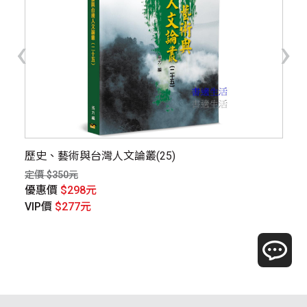
‹
›
歷史、藝術與台灣人文論叢(25)
【
定價 $350元
定價
優惠價
$298元
優
VIP價
$277元
V