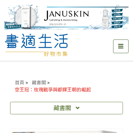
首頁
藏書閣
空王冠：玫瑰戰爭與都鐸王朝的崛起
藏書閣