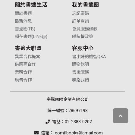
關於書適生活
我的書適圈
關於書適
忘記密碼
最新消息
訂單查詢
書適粉(FB)
會員服務條款
賴在書適(LINE@)
隱私權政策
書適大聯盟
客服中心
異業合作提案
書小妹的機智Q&A
供應商合作
購物說明
業務合作
售後服務
廣告合作
聯絡我們
宇騰國際企業有限公司
統一編號：28697198
電話：02-2388-0202
信箱： comfibooks@gmail.com