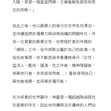
入睡。那是一個星星閃爍，交織著解放感受和思
念的夜晚。」
自此之後，他以異鄉人的身分在世界各地漂泊，
並持續追問各種暴力與歧視結構的問題所在。作
為一位貧窮的異鄉女性，他穿梭於差別待遇的
「縫隙」之中，從中撈取出屬於自己的故事。在
這些故事裡，他不斷透過多重邊緣身份（女性、
亞洲人、酷兒、薩滿、性工作者、精神障礙者、
草藥修行者、非英語使用者……）重新發現自己，
與他者相遇，並探尋各種可能。
在洪承喜的世界觀中，神靈是一種超越階級與性
別差異的存在，因此他持續與活在邊緣的人們站