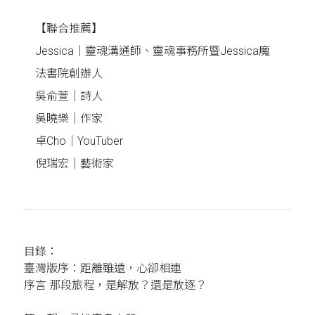
【聯合推薦】
Jessica｜靈魂溝通師、靈魂事務所暨Jessica魔
法書院創辦人
吳俞萱｜詩人
吳曉樂｜作家
卓Cho｜YouTuber
倪瑞宏｜藝術家
目錄：
臺灣版序：距離雖遠，心卻相連
序言 那段旅程，是解放？還是放逐？