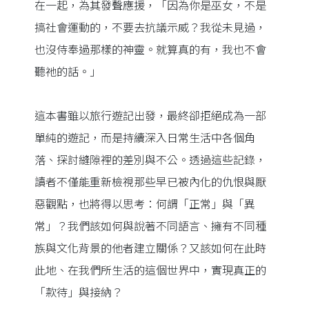
在一起，為其發聲應援，「因為你是巫女，不是
搞社會運動的，不要去抗議示威？我從未見過，
也沒侍奉過那樣的神靈。就算真的有，我也不會
聽祂的話。」
這本書雖以旅行遊記出發，最終卻拒絕成為一部
單純的遊記，而是持續深入日常生活中各個角
落、探討縫隙裡的差別與不公。透過這些記錄，
讀者不僅能重新檢視那些早已被內化的仇恨與厭
惡觀點，也將得以思考：何謂「正常」與「異
常」？我們該如何與說著不同語言、擁有不同種
族與文化背景的他者建立關係？又該如何在此時
此地、在我們所生活的這個世界中，實現真正的
「款待」與接納？