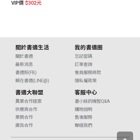
VIP價
$302元
V
關於書適生活
我的書適圈
關於書適
忘記密碼
最新消息
訂單查詢
書適粉(FB)
會員服務條款
賴在書適(LINE@)
隱私權政策
書適大聯盟
客服中心
異業合作提案
書小妹的機智Q&A
供應商合作
購物說明
業務合作
售後服務
廣告合作
聯絡我們