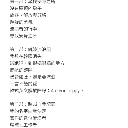
第一部：尋找安身之所
沒有屋頂的房子
放逐、解放與籠絡
遲疑的勇氣
流浪者的行李
尋找安身之所
第二部：縫隙流浪記
我想在韓國消失
逃跑吧，到很遠很遠的地方
反抗的縫隙
儘管如此，還是要流浪
不言不語的愛
韓式英文解放陣線：Are you happy？
第三部：跨越自我認同
我的名字由我決定
寫作的數位流浪者
環球性工作者