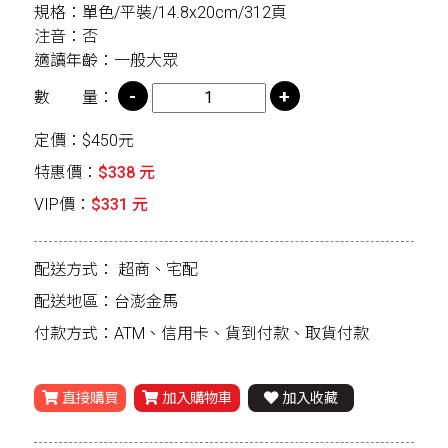
規格：單色/平裝/14.8x20cm/312頁
注音：否
適讀年齡：一般大眾
數 量：
定價：$450元
特惠價：
$338 元
VIP價：
$331 元
配送方式：
超商、宅配
配送地區：台澎金馬
付款方式：ATM、信用卡、貨到付款、取貨付款
直接購買
加入購物車
加入收藏