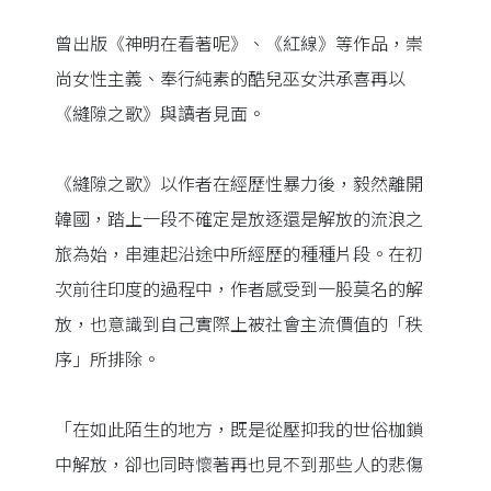
曾出版《神明在看著呢》、《紅線》等作品，崇
尚女性主義、奉行純素的酷兒巫女洪承喜再以
《縫隙之歌》與讀者見面。
《縫隙之歌》以作者在經歷性暴力後，毅然離開
韓國，踏上一段不確定是放逐還是解放的流浪之
旅為始，串連起沿途中所經歷的種種片段。在初
次前往印度的過程中，作者感受到一股莫名的解
放，也意識到自己實際上被社會主流價值的「秩
序」所排除。
「在如此陌生的地方，既是從壓抑我的世俗枷鎖
中解放，卻也同時懷著再也見不到那些人的悲傷