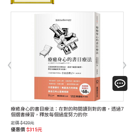
‹
›
，
療癒身心的書目療法：在對的時間讀到對的書，透過7
解
個選書練習，釋放每個過度努力的你
創
定價 $420元
定價
優惠價
$315元
優