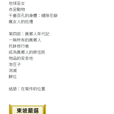
地球巫女
赤足動物
千瘡百孔的身體：縫隙花瓣
瘋女人的巡禮
第四部：異鄉人年代記
一無所有的異鄉人
托缽修行者
成為異鄉人的原住民
物品的安息地
泡豆子
消滅
歸位
結語：在寫作的位置