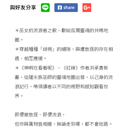
與好友分享
＊巫女的流浪者之歌，獻給孤獨靈魂的共鳴地
圖。
＊穿越種種「歧視」的縫隙，與遭放逐的存在相
遇、相互應援。
＊《神明在看著呢》、《紅線》作者洪承喜新
書，從薩米族巫師的靈魂地圖出發，以己身的流
浪記行，帶領讀者以不同的視野和感知觀看世
界。
即便被放逐、即便流浪，
但你與萬物皆相連，無論走到哪，都不會迷路。