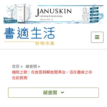
首頁
藏書閣
縫隙之歌：在放逐與解放間漂泊，活在邊緣之存
在的質問
藏書閣