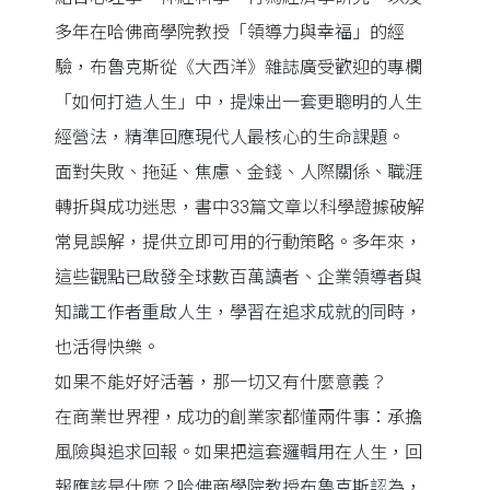
多年在哈佛商學院教授「領導力與幸福」的經
驗，布魯克斯從《大西洋》雜誌廣受歡迎的專欄
「如何打造人生」中，提煉出一套更聰明的人生
經營法，精準回應現代人最核心的生命課題。
面對失敗、拖延、焦慮、金錢、人際關係、職涯
轉折與成功迷思，書中33篇文章以科學證據破解
常見誤解，提供立即可用的行動策略。多年來，
這些觀點已啟發全球數百萬讀者、企業領導者與
知識工作者重啟人生，學習在追求成就的同時，
也活得快樂。
如果不能好好活著，那一切又有什麼意義？
在商業世界裡，成功的創業家都懂兩件事：承擔
風險與追求回報。如果把這套邏輯用在人生，回
報應該是什麼？哈佛商學院教授布魯克斯認為，