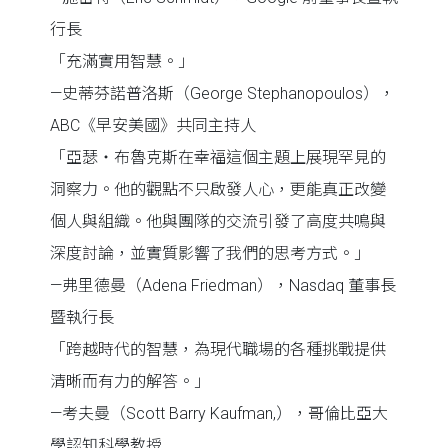
行長
「充滿實用智慧。」
—史蒂芬諾普洛斯（George Stephanopoulos），
ABC《早安美國》共同主持人
「亞瑟・布魯克斯在幸福這個主題上展現罕見的
洞察力。他的觀點不只啟發人心，更能真正改變
個人與組織。他與團隊的交流引發了高度共鳴與
深度討論，並實質影響了我們的思考方式。」
—弗里德曼（Adena Friedman），Nasdaq 董事長
暨執行長
「跨越時代的智慧，為現代職場的各種挑戰提供
清晰而有力的解答。」
—考夫曼（Scott Barry Kaufman,），哥倫比亞大
學認知科學教授