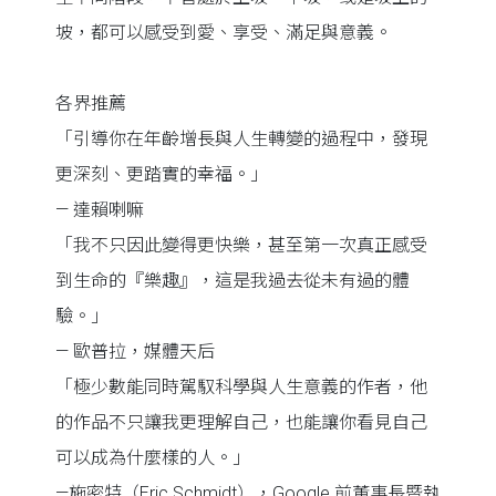
坡，都可以感受到愛、享受、滿足與意義。
各界推薦
「引導你在年齡增長與人生轉變的過程中，發現
更深刻、更踏實的幸福。」
— 達賴喇嘛
「我不只因此變得更快樂，甚至第一次真正感受
到生命的『樂趣』，這是我過去從未有過的體
驗。」
— 歐普拉，媒體天后
「極少數能同時駕馭科學與人生意義的作者，他
的作品不只讓我更理解自己，也能讓你看見自己
可以成為什麼樣的人。」
—施密特（Eric Schmidt），Google 前董事長暨執