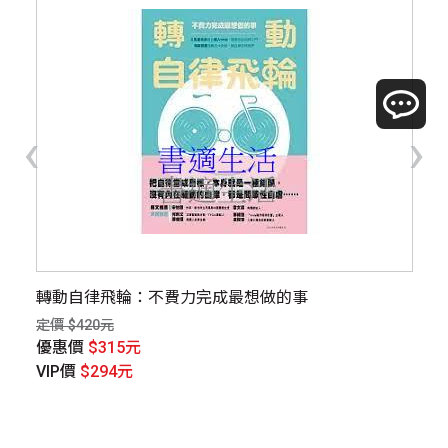
‹
›
營
轉動自律飛輪：不費力完成最想做的事
博
新
定價 $420元
定價
優惠價
$315元
優
VIP價
$294元
V