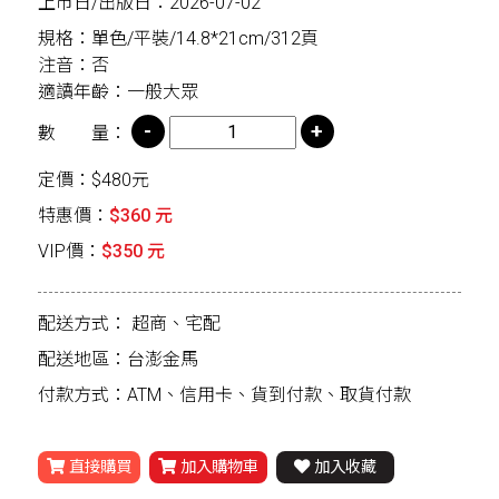
上市日/出版日：2026-07-02
規格：單色/平裝/14.8*21cm/312頁
注音：否
適讀年齡：一般大眾
數 量：
定價：$480元
特惠價：
$360 元
VIP價：
$350 元
配送方式：
超商、宅配
配送地區：台澎金馬
付款方式：ATM、信用卡、貨到付款、取貨付款
直接購買
加入購物車
加入收藏