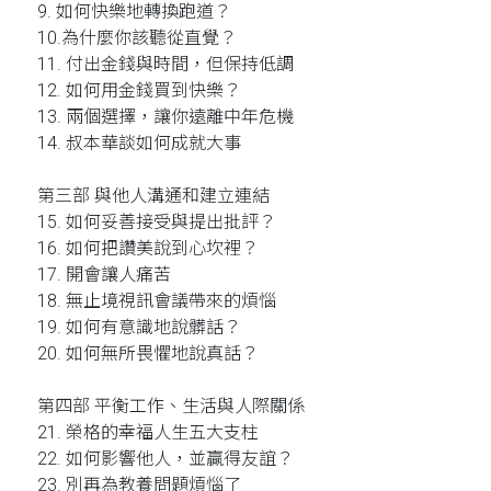
9. 如何快樂地轉換跑道？
10.為什麼你該聽從直覺？
11. 付出金錢與時間，但保持低調
12. 如何用金錢買到快樂？
13. 兩個選擇，讓你遠離中年危機
14. 叔本華談如何成就大事
第三部 與他人溝通和建立連結
15. 如何妥善接受與提出批評？
16. 如何把讚美說到心坎裡？
17. 開會讓人痛苦
18. 無止境視訊會議帶來的煩惱
19. 如何有意識地說髒話？
20. 如何無所畏懼地說真話？
第四部 平衡工作、生活與人際關係
21. 榮格的幸福人生五大支柱
22. 如何影響他人，並贏得友誼？
23. 別再為教養問題煩惱了