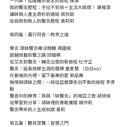
一只缽，從酸痛到安定的旅程 陳溪
我的聲灸歷程：手拉不到背＝生活大麻煩！ 謝禔澐
讓缽與人產生奇妙的連結 侯孜餘
從自助到助人的聲灸歷程 黃莉莉
第四篇｜萬行同音：跨界之道
導言 頌鉢聲灸療法精髓 馮國桉
超越技藝的聲之路 邱鈿棋
從艾灸到聲灸，轉念出發的新旅程 杜守正
聲灸：延長按摩生涯的選擇 童夌慧 （白白ivy）
在最後的光裡，留下最美的愛 郭品菁
咖啡與頌缽之間：一段從亞健康走向平衡的旅程 李彥
勳
聲音中的療育：我與「缽聲灸」的南亞之旅 胡琦偵
從學習到分享：頌缽裡的勇敢實踐 楊伶莉
聲灸帶來的人生成就感 曼莉
第五篇｜聽見眾聲：智慧之門