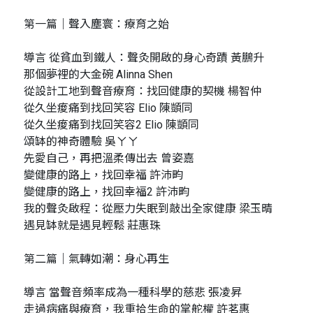
第一篇｜聲入塵寰：療育之始
導言 從貧血到鐵人：聲灸開啟的身心奇蹟 黃鵬升
那個夢裡的大金碗 Alinna Shen
從設計工地到聲音療育：找回健康的契機 楊智仲
從久坐痠痛到找回笑容 Elio 陳顗同
從久坐痠痛到找回笑容2 Elio 陳顗同
頌缽的神奇體驗 吳ㄚㄚ
先愛自己，再把溫柔傳出去 曾姿嘉
變健康的路上，找回幸福 許沛畇
變健康的路上，找回幸福2 許沛畇
我的聲灸啟程：從壓力失眠到敲出全家健康 梁玉晴
遇見缽就是遇見輕鬆 莊惠珠
第二篇｜氣轉如潮：身心再生
導言 當聲音頻率成為一種科學的慈悲 張凌昇
走過病痛與療育，我重拾生命的掌舵權 許茗惠