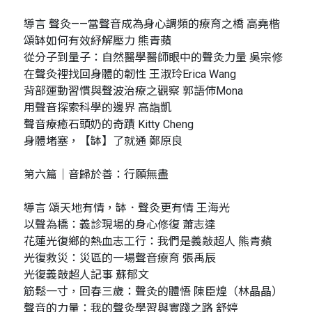
導言 聲灸——當聲音成為身心調頻的療育之橋 高堯楷
頌缽如何有效紓解壓力 熊青蘋
從分子到量子：自然醫學醫師眼中的聲灸力量 吳宗修
在聲灸裡找回身體的韌性 王淑玲Erica Wang
背部運動習慣與聲波治療之觀察 郭語伂Mona
用聲音探索科學的邊界 高詣凱
聲音療癒石頭奶的奇蹟 Kitty Cheng
身體堵塞，【缽】了就通 鄭原良
第六篇｜音歸於善：行願無盡
導言 頌天地有情，缽．聲灸更有情 王海光
以聲為橋：義診現場的身心修復 蕭志達
花蓮光復鄉的熱血志工行：我們是義敲超人 熊青蘋
光復救災：災區的一場聲音療育 張禹辰
光復義敲超人記事 蘇郁文
筋鬆一寸，回春三歲：聲灸的體悟 陳臣煌（林晶晶）
聲音的力量：我的聲灸學習與實踐之路 舒婷