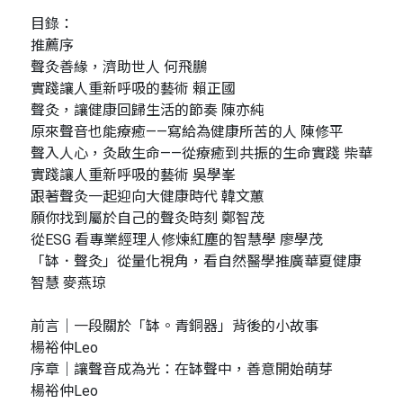
目錄：
推薦序
聲灸善緣，濟助世人 何飛鵬
實踐讓人重新呼吸的藝術 賴正國
聲灸，讓健康回歸生活的節奏 陳亦純
原來聲音也能療癒——寫給為健康所苦的人 陳修平
聲入人心，灸啟生命——從療癒到共振的生命實踐 柴華
實踐讓人重新呼吸的藝術 吳學峯
跟著聲灸一起迎向大健康時代 韓文蕙
願你找到屬於自己的聲灸時刻 鄭智茂
從ESG 看專業經理人修煉紅塵的智慧學 廖學茂
「缽．聲灸」從量化視角，看自然醫學推廣華夏健康
智慧 麥燕琼
前言｜一段關於「缽。青銅器」背後的小故事
楊裕仲Leo
序章｜讓聲音成為光：在缽聲中，善意開始萌芽
楊裕仲Leo