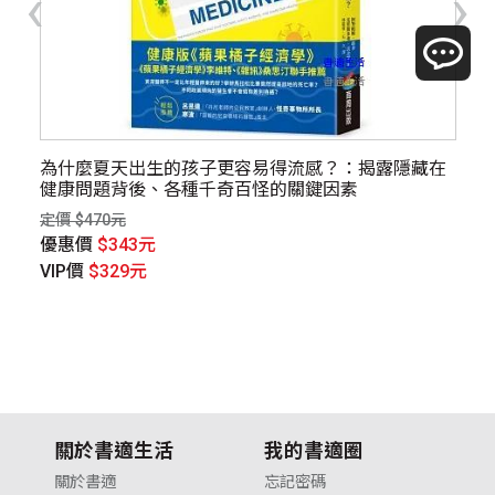
‹
›
為什麼夏天出生的孩子更容易得流感？：揭露隱藏在
[
健康問題背後、各種千奇百怪的關鍵因素
全
楊
定價 $470元
定價
優惠價
$343元
優
VIP價
$329元
V
關於書適生活
我的書適圈
關於書適
忘記密碼