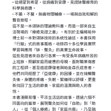
• 從絕望到希望，從病痛到安康，見證缽聲療育的
科學與奇蹟。
• 不藥・不醫・無痛物理輔療，一場與自我和解的
聲音旅程。
這不是一本頌缽的理論教科書，而是一部來自生
活現場的「療癒見證之書」。有別於主編楊裕仲
博士前一本對頌缽技術的系統性論述，本書採用
「行腳」式的敘事風格，收錄四十多位學員實際
學習與應用「缽．聲灸」的真實生命故事。
這些見證者來自各行各業——有受長年病痛所苦的
上班族、照顧家庭而疲憊的母親、面對職業傷害
的工程師，甚至癌症康復者與帕金森氏症患者。
他們共同經歷了「亞健康」的困擾，並在接觸聲
灸後，身體的疼痛、失眠、緊繃得以舒緩，更重
新找回了生活的節奏、家庭的溫潤與助人的喜
悅。
本書淺顯易懂、平淡生活話的故事，透過六個不
同面向的篇章，展現聲灸如何從「自助」到「助
人」，從「個人療癒」到「家庭共振」，乃至融