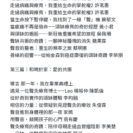
走過病痛與療育，我重拾生命的掌舵權2 許茗惠
走過病痛與療育，我重拾生命的掌舵權3 許茗惠
當生命按下暫停鍵，我找到了一線「聲」機 蘇郁文
當痠痛不再是宿命——頌缽療育的奇妙經歷 黃小君
與頌缽的邂逅──新冠後重獲希望的旅程 吳佩珊
聲缽共振的奇蹟：一顆神祕腫塊的消失 蘋果霖
聲音的醫者：重生的頻率之旅 蔡明憲
善緣的迴響——從帕金森到癌症康復的頌缽奇蹟 李榮朋
第三篇｜和鳴於家：愛的共振
導言 那一年，我在畢業典禮上
遇見一位聲灸療育博士——Leo 楊裕仲 陳凱倫
從好奇到實作的頌缽體驗 李昀融
相信的力量：從懷疑到見證聲灸的療效 朱俊霖
聲音進到身體裡的那一夜 家嫣
用聲音，敲開孩子的心門 翁有慶
聲灸療育的奇蹟：陪伴母親走過血管瘤陰影 李美慧