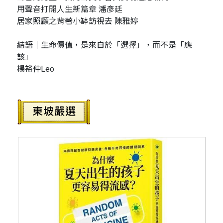
用聲音打開人生新篇章 潘彥廷
居家照顧之背著小缽訪視去 陳雅婷
結語｜生命價值，是來自於「選擇」，而不是「應
該」
楊裕仲Leo