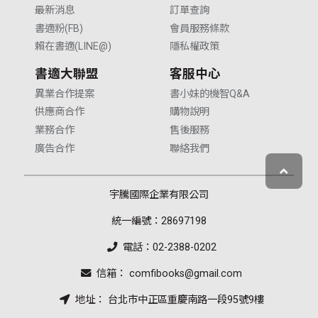
最新消息
訂單查詢
書適粉(FB)
會員服務條款
賴在書適(LINE@)
隱私權政策
書適大聯盟
客服中心
異業合作提案
書小妹的機智Q&A
供應商合作
購物說明
業務合作
售後服務
廣告合作
聯絡我們
宇騰國際企業有限公司
統一編號：28697198
電話：02-2388-0202
信箱： comfibooks@gmail.com
地址： 台北市中正區重慶南路一段95號9樓