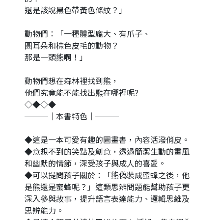
還是該說黑色帶黃色條紋？」
動物們：「一種體型龐大、有爪子、
圓耳朵和棕色皮毛的動物？
那是一頭熊啊！」
動物們想在森林裡找到熊，
他們究竟能不能找出熊在哪裡呢?
◇◆◇◆
───｜本書特色｜───
◆這是一本可愛有趣的圖畫書，內容活潑俏皮。
◆意想不到的笑點及創意，透過簡潔生動的畫風
和幽默的情節，深受孩子與成人的喜愛。
◆可以提問孩子關於：「熊偽裝成蜜蜂之後，他
是熊還是蜜蜂呢？」這類思辨問題能幫助孩子更
深入參與故事，提升語言表達能力、邏輯思維及
思辨能力。