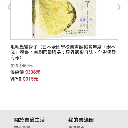
‹
›
人際
毛毛蟲變身了（日本全國學校圖書館協會年度「繪本
寫
險與
50」選書。首刷限量贈品：昆蟲觀察日誌、全彩摺疊
定價
海報）
優
定價 $450元
V
優惠價
$338元
VIP價
$315元
關於書適生活
我的書適圈