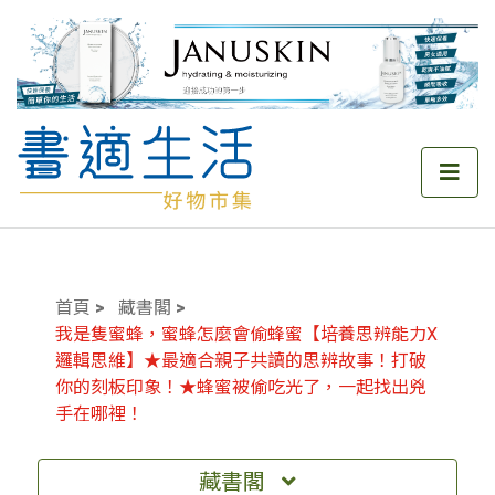
首頁
藏書閣
我是隻蜜蜂，蜜蜂怎麼會偷蜂蜜【培養思辨能力X
邏輯思維】★最適合親子共讀的思辨故事！打破
你的刻板印象！★蜂蜜被偷吃光了，一起找出兇
手在哪裡！
藏書閣