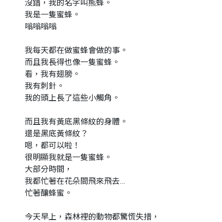
沒錯，我的名字叫熊蜂。
我是一隻蜜蜂。
嗡嗡嗡嗡
我每天都在做蜜蜂會做的事。
而且我長得也像一隻蜜蜂。
看，我有翅膀。
我有刺針。
我的頭上長了這些小觸角。
而且我有黃底黑條紋的身體。
還是黑底黃條紋？
嗯，都可以啦！
很明顯我就是一隻蜜蜂。
大部分時間，
我都忙著在花朵間飛來飛去…
忙著釀蜂蜜。
今天早上，森林裡的動物都驚慌失措，