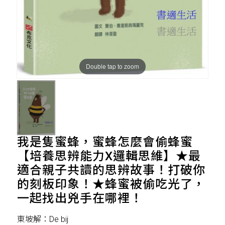
Double tap to zoom
我是隻蜜蜂，蜜蜂怎麼會偷蜂蜜
【培養思辨能力X邏輯思維】★最
適合親子共讀的思辨故事！打破你
的刻板印象！★蜂蜜被偷吃光了，
一起找出兇手在哪裡！
東坡解：De bij