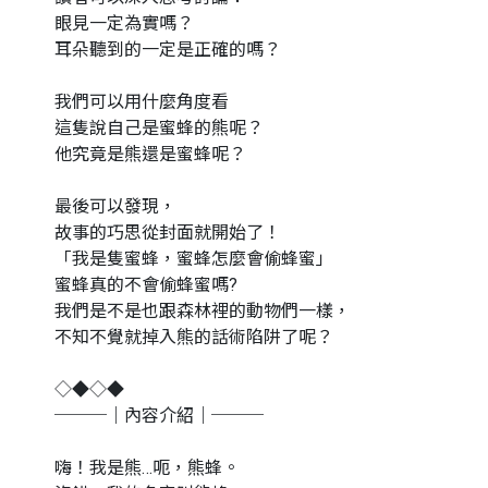
眼見一定為實嗎？
耳朵聽到的一定是正確的嗎？
我們可以用什麼角度看
這隻說自己是蜜蜂的熊呢？
他究竟是熊還是蜜蜂呢？
最後可以發現，
故事的巧思從封面就開始了！
「我是隻蜜蜂，蜜蜂怎麼會偷蜂蜜」
蜜蜂真的不會偷蜂蜜嗎?
我們是不是也跟森林裡的動物們一樣，
不知不覺就掉入熊的話術陷阱了呢？
◇◆◇◆
───｜內容介紹｜───
嗨！我是熊…呃，熊蜂。