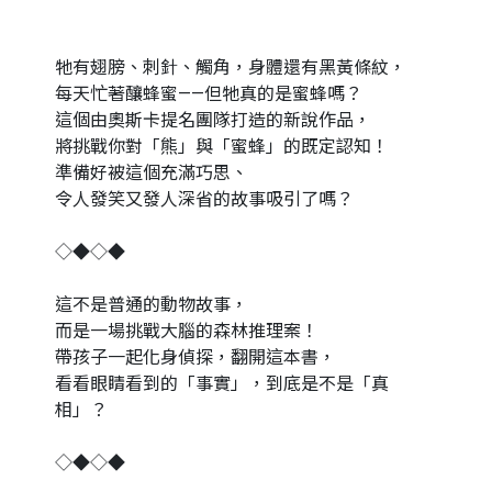
牠有翅膀、刺針、觸角，身體還有黑黃條紋，
每天忙著釀蜂蜜——但牠真的是蜜蜂嗎？
這個由奧斯卡提名團隊打造的新說作品，
將挑戰你對「熊」與「蜜蜂」的既定認知！
準備好被這個充滿巧思、
令人發笑又發人深省的故事吸引了嗎？
◇◆◇◆
這不是普通的動物故事，
而是一場挑戰大腦的森林推理案！
帶孩子一起化身偵探，翻開這本書，
看看眼睛看到的「事實」，到底是不是「真
相」？
◇◆◇◆