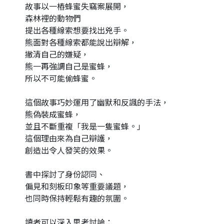
故事以一樁蜂蜜失竊案展開，
森林裡的動物們
提出各種線索想要找出兇手。
熊面對各種線索都能說出辯解，
撇清自己的嫌疑，
熊一再強調自己是蜜蜂，
所以不可能偷蜂蜜。
這個故事巧妙運用了幽默和反諷的手法，
熊偽裝成蜜蜂，
並且不斷重複「我是一隻蜜蜂。」
這個理由來為自己辯護，
創造出令人發笑的效果。
書中探討了身份認同、
偏見和刻板印象等重要議題，
也同時保持輕鬆有趣的氛圍。
讀者可以深入思考討論：