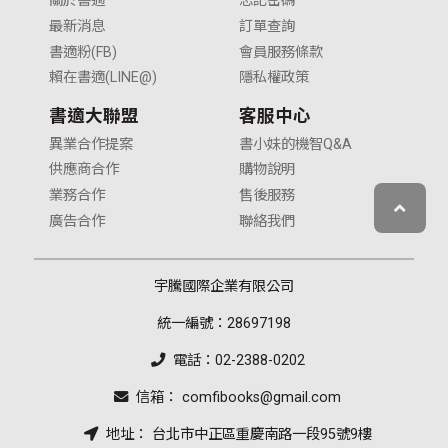
關於書適
忘記密碼
最新消息
訂單查詢
書適粉(FB)
會員服務條款
賴在書適(LINE@)
隱私權政策
書適大聯盟
客服中心
異業合作提案
書小妹的機智Q&A
供應商合作
購物說明
業務合作
售後服務
廣告合作
聯絡我們
宇騰國際企業有限公司
統一編號：28697198
電話：02-2388-0202
信箱： comfibooks@gmail.com
地址： 台北市中正區重慶南路一段95號9樓