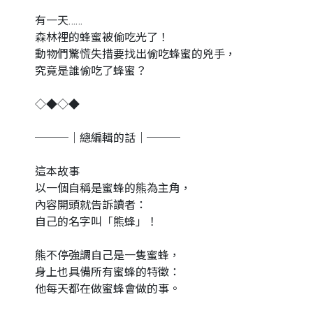
有一天……
森林裡的蜂蜜被偷吃光了！
動物們驚慌失措要找出偷吃蜂蜜的兇手，
究竟是誰偷吃了蜂蜜？
◇◆◇◆
───｜總編輯的話｜───
這本故事
以一個自稱是蜜蜂的熊為主角，
內容開頭就告訴讀者：
自己的名字叫「熊蜂」！
熊不停強調自己是一隻蜜蜂，
身上也具備所有蜜蜂的特徵：
他每天都在做蜜蜂會做的事。