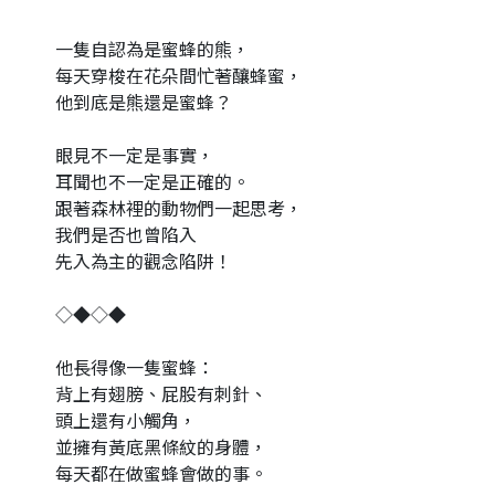
一隻自認為是蜜蜂的熊，
每天穿梭在花朵間忙著釀蜂蜜，
他到底是熊還是蜜蜂？
眼見不一定是事實，
耳聞也不一定是正確的。
跟著森林裡的動物們一起思考，
我們是否也曾陷入
先入為主的觀念陷阱！
◇◆◇◆
他長得像一隻蜜蜂：
背上有翅膀、屁股有刺針、
頭上還有小觸角，
並擁有黃底黑條紋的身體，
每天都在做蜜蜂會做的事。