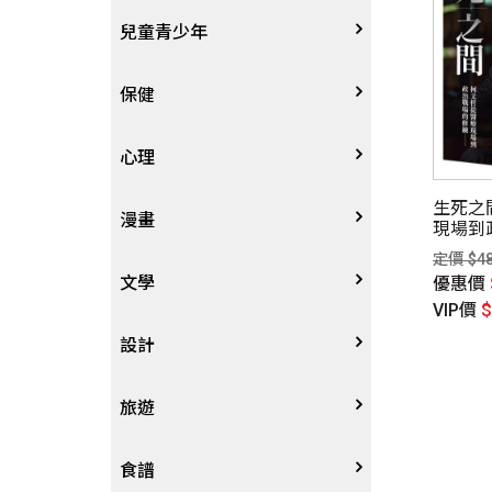
其他語言
哲學
生涯規劃
技能檢定
天文地理
體育運動
兒童青少年
中文
歷史地理
經營管理、成功學
電玩攻略
物理化學
音樂、樂譜
0~3歲
保健
歷史人物傳記
商學、經濟學
其他
科普
繪畫/書法
4~8歲
家庭、親子
心理
生死之
兩岸國際
投資理財
數學
攝影
8~12歲
疾病養生
心理學
漫畫
現場到
定價 $4
人物傳記
航空
電影
12~18歲
醫療人文
勵志成長
漫畫
文學
優惠價
VIP價
職場工作術
棋藝桌遊
遊戲書
人際關係
圖文繪本
中文文學
設計
寵物
英語書
生老病死
限制級漫畫
中文詩詞
藝術設計
旅遊
時尚、瘦身、芳療
教育教養
武俠小說
居家佈置
台灣
食譜