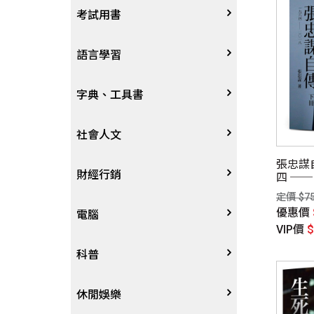
宗教
考試用書
星象星座命理
四技二專大學
語言學習
國考、檢定
英語/美語
字典、工具書
留學考試
日語
字辭典
社會人文
張忠謀
學習法/考試方法
韓語
百科、圖鑑
社會學、人文思想
財經行銷
四 ──
定價 $7
優惠價
國中小參考書
歐語
地圖集
法律
行銷廣告
電腦
VIP價
東南亞語
其他工具書
政治
談判溝通
軟體
科普
閩南語/台語
軍事
電子商務&趨勢
硬體
大自然動植物
休閒娛樂