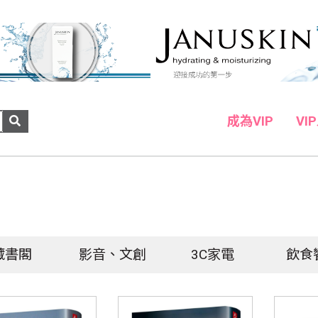
成為VIP
VI
藏書閣
影音、文創
3C家電
飲食