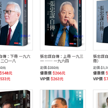
自傳：下冊 一九六
張忠謀自傳：上冊 一九三
張忠謀
 二〇一八
一 ── 一九六四
冊）
50元
定價 $350元
定價 $1,1
$548元
優惠價
$266元
優惠價
$533元
VIP價
$263元
VIP價
$