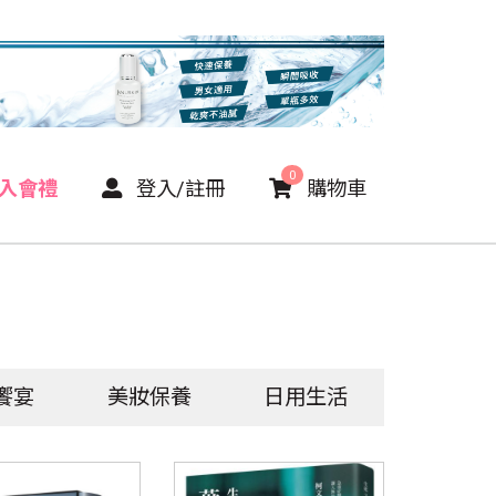
0
P入會禮
登入/註冊
購物車
饗宴
美妝保養
日用生活