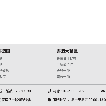
書適圈
書適大聯盟
碼
異業合作提案
詢
供應商合作
務條款
業務合作
政策
廣告合作
統一編號：28697198
電話：02-2388-0202
重慶南路一段95號9樓
服務時間 ： 周一至周五 09:00~18:0