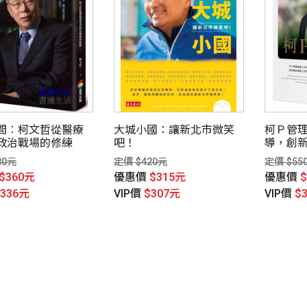
間︰柯文哲從醫療
大城小國：讓新北市微笑
柯Ｐ管
政治戰場的修練
吧！
導，創
80元
定價 $420元
定價 $55
$360元
優惠價
$315元
優惠價
$336元
VIP價
$307元
VIP價
$