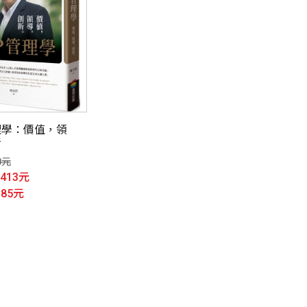
理學：價值，領
新
0元
$413元
385元