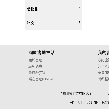
戲劇、舞蹈
奇幻恐佈小說
建築工藝
中港澳
中式
禮物書
動腦解謎
推理小說
園藝
日韓
西式
外文
性愛指南、寫真
歷史小說
手工藝、DIY
東南亞
烘焙西點
外文-醫療保健
寫實、報導文學
歐美紐澳
餐飲指南
關於書適生活
我的
關於書適
忘記密
翻譯文學
世界其他
不分類食譜
最新消息
訂單查
書適粉(FB)
會員服
旅遊文學
飲品
賴在書適(LINE@)
隱私權
飲食文學
宇騰國際企業有限公司
地址： 台北市中正區
寫作、字詞