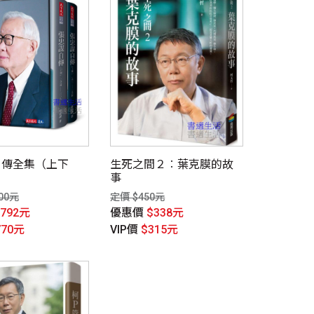
自傳全集（上下
生死之間２︰葉克膜的故
事
00元
定價 $450元
$792元
優惠價
$338元
770元
VIP價
$315元