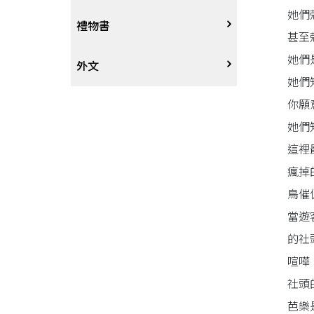
她們
戲劇、舞蹈
奇幻恐佈小說
建築工藝
中港澳
中式
禮物書
甚至
她們
動腦解謎
推理小說
園藝
日韓
西式
外文
她們
你願
性愛指南、寫真
歷史小說
手工藝、DIY
東南亞
烘焙西點
外文-醫療保健
她們
寫實、報導文學
歐美紐澳
餐飲指南
這裡
瘋掉
翻譯文學
世界其他
不分類食譜
鳥催
當遊
旅遊文學
飲品
的社
喧嘩
飲食文學
社頭
寫作、字詞
芭樂