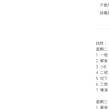
不管
同性、限制級小說
該瘋
愛情小說
目錄：
星期二
1. 一號
2. 鄉長
3. 小B
4. 二號
5. 但丁
6. 三號
7. 導演
星期三
1. 鄉長