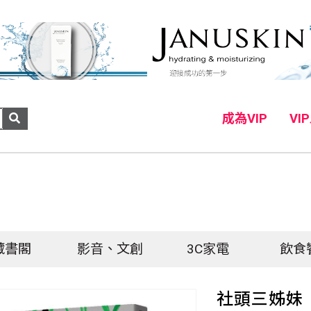
成為VIP
VI
藏書閣
影音、文創
3C家電
飲食
社頭三姊妹