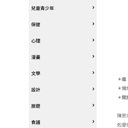
其他語言
哲學
生涯規劃
技能檢定
天文地理
體育運動
兒童青少年
中文
歷史地理
經營管理、成功學
電玩攻略
物理化學
音樂、樂譜
0~3歲
保健
歷史人物傳記
商學、經濟學
其他
科普
繪畫/書法
4~8歲
家庭、親子
心理
兩岸國際
投資理財
數學
攝影
8~12歲
疾病養生
心理學
漫畫
人物傳記
航空
電影
12~18歲
醫療人文
勵志成長
漫畫
文學
＊繼
＊搗
職場工作術
棋藝桌遊
遊戲書
人際關係
圖文繪本
中文文學
設計
＊關
寵物
英語書
生老病死
限制級漫畫
中文詩詞
藝術設計
旅遊
陳思
時尚、瘦身、芳療
教育教養
武俠小說
居家佈置
台灣
食譜
剋是