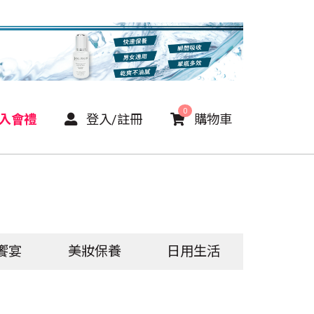
0
P入會禮
登入/註冊
購物車
饗宴
美妝保養
日用生活