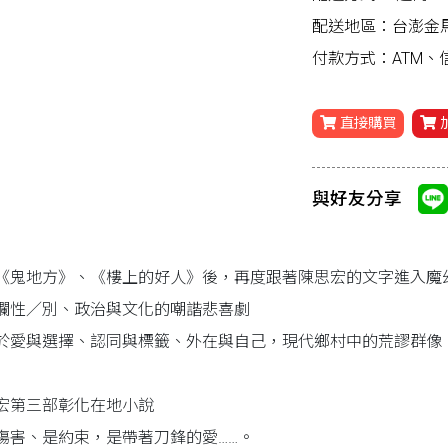
配送地區：台澎金
付款方式：ATM
直接購買
與好友分享
《鬼地方》、《樓上的好人》後，再度跟著陳思宏的文字進入魔
爛性／別、政治與文化的嘲諧悲喜劇
於愛與選擇、認同與標籤、外在與自己，現代鄉村中的荒謬群像
宏第三部彰化在地小說
傷害、是約束，是帶著刀鋒的愛……。