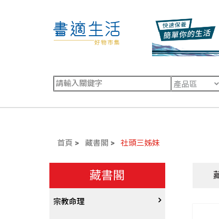
首頁
藏書閣
社頭三姊妹
藏書閣
宗教命理