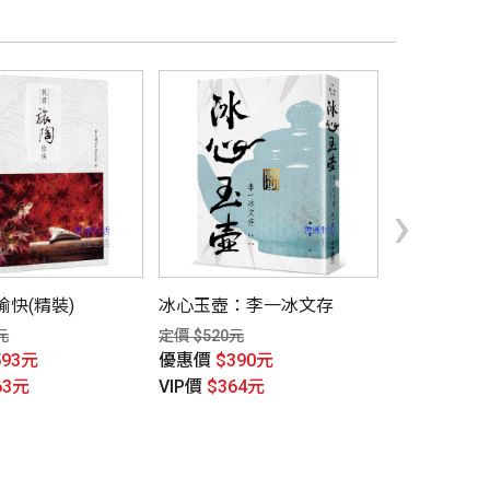
›
快(精裝)
冰心玉壺：李一冰文存
木淚－阿努 
元
定價 $520元
定價 $630元
593元
優惠價
$390元
優惠價
$46
63元
VIP價
$364元
VIP價
$441