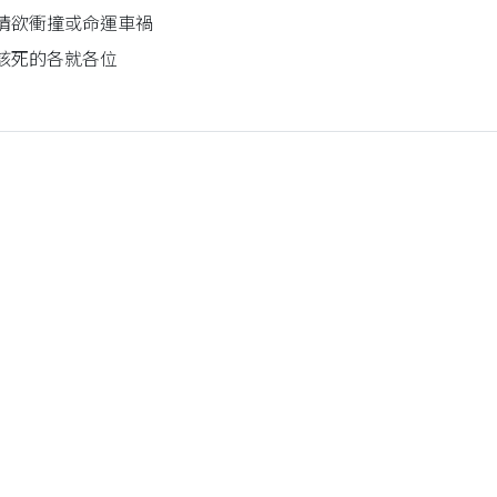
情欲衝撞或命運車禍
該死的各就各位