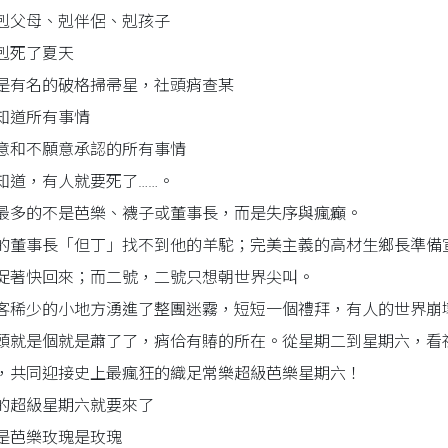
剋父母、剋伴侶、剋孩子
剋死了夏天
是有名的破格掃帚星，社頭痟查某
知道所有事情
意和不願意承認的所有事情
知道，有人就要死了……。
最多的不是芭樂、襪子或董事長，而是失序與瘋癲。
的董事長「但丁」找不到他的羊駝；完美主義的高材生鄉長準備
促著快回來；而二號，二號只想朝世界尖叫。
客稀少的小地方湧進了整團迷霧，短短一個禮拜，有人的世界崩
頭就是個就是蕭了了，痟佮有賰的所在。從星期二到星期六，看
，共同迎接史上最瘋狂的織足常樂超級芭樂星期六！
的超級星期六就要來了
是芭樂玫瑰是玫瑰