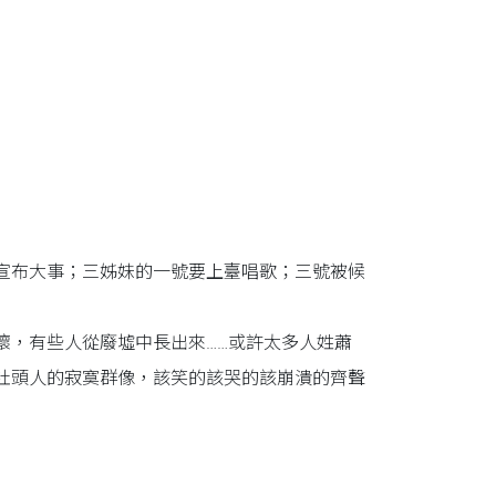
宣布大事；三姊妹的一號要上臺唱歌；三號被候
壞，有些人從廢墟中長出來……或許太多人姓蕭
社頭人的寂寞群像，該笑的該哭的該崩潰的齊聲