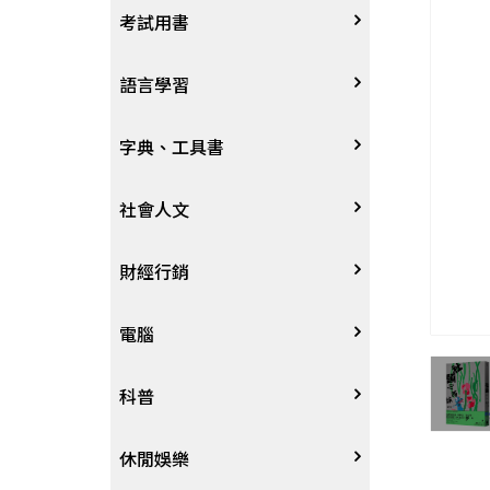
宗教
考試用書
星象星座命理
四技二專大學
語言學習
國考、檢定
英語/美語
字典、工具書
留學考試
日語
字辭典
社會人文
學習法/考試方法
韓語
百科、圖鑑
社會學、人文思想
財經行銷
國中小參考書
歐語
地圖集
法律
行銷廣告
電腦
東南亞語
其他工具書
政治
談判溝通
軟體
科普
閩南語/台語
軍事
電子商務&趨勢
硬體
大自然動植物
休閒娛樂