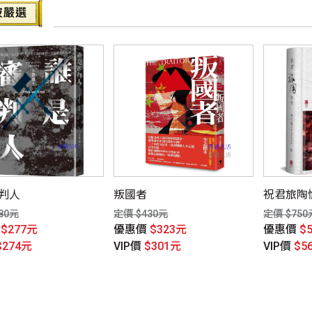
判人
叛國者
祝君旅陶愉
80元
定價 $430元
定價 $750
價
$277元
優惠價
$323元
優惠價
$
$274元
VIP價
$301元
VIP價
$5