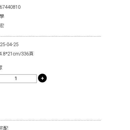
67440810
學
宏
-04-25
8*21cm/336頁
眾
宅配