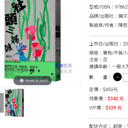
型號/ISBN：97862
品牌/出版社：鏡文
製造商/作者：陳思
上市日/出版日：2025
規格：單色/平裝/14.
注音：否
適讀年齡：一般大
數 量：
Hover to zoom
定價：$450元
特惠價：
$342 元
VIP價：
$329 元
配送方式：
超商、