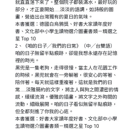
就直直落下來了。整個院子都裝滿水，最好玩的
部分，才正要開始……淡淡的語調，如詩般的圖
畫，營造出台灣獨有的夏日的氣味。
本書獲選：德國白烏鴉獎、好書大家讀年度好
書、文化部中小學生讀物選介圖畫書類－精選之
星 Top 10
2、《咱的日子╱我們的日常》（中╱台雙語）
咱的日子無留半點痕跡，卻是我想永遠存在記憶
裡的時光。
黑兜是一隻老狗，走得很慢，當主人在花園工作
的時候，黑兜就會在一旁躺著，很安心的等著、
陪伴著。每天就這樣重複著，這就是我們的日
常……淡雅簡約的文字，將主人與狗之間濃密的情
感，緩緩流瀉。優雅的插畫，將文字之外時間的
流動，細緻展開。咱的日子看似無留半點痕跡，
但全都刻進了你我的心底。
本書獲選：好書大家讀年度好書、文化部中小學
生讀物選介圖畫書類－精選之星 Top 10