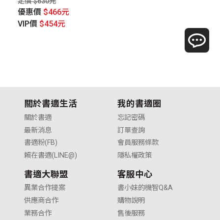
定價 $630元
定價
優惠價
$466元
優
VIP價
$454元
V
關於書適生活
我的書適圈
關於書適
忘記密碼
最新消息
訂單查詢
書適粉(FB)
會員服務條款
賴在書適(LINE@)
隱私權政策
書適大聯盟
客服中心
異業合作提案
書小妹的機智Q&A
供應商合作
購物說明
業務合作
售後服務