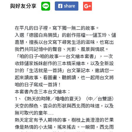
與好友分享
在平凡的日子裡，寫下獨一無二的故事。
入選「德國白烏鴉獎」的創作搭檔——儲玉玲、儲
嘉慧，擅長以台文寫下尋常生活的滋味，也寫出
我們共同記憶中的聲音、光影、風景與情感。
「咱的日子•咱的故事——台文繪本套書」，一次
收錄儲家姊妹創作的三本精采繪本，以及全新設
計的「生活就是一首詩」台文筆記本，邀請您一
起來讀故事、看圖畫、聽朗讀，也一起用台文將
咱的日子寫成一首詩！
本套書內含三本台文繪本：
1、《熱天的時陣╱嚕嚕的夏天》（中╱台雙語）
天空的顏色、雲朵的形狀與西北雨的味道，以及
無可取代的童年……
熱天定定有予人期待的事，樹枝上黃澄澄的芒果
像是熱情的小太陽，搖來搖去。一瞬間，西北雨