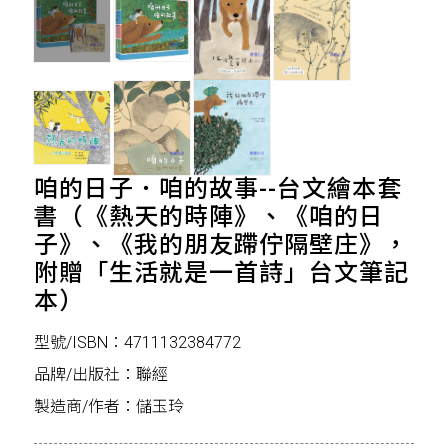
咱的日子．咱的故事--台文繪本套
書（《熱天的時陣》、《咱的日
子》、《我的朋友蹛佇隔壁庄》，
附贈「生活就是一首詩」台文筆記
本）
型號/ISBN：4711132384772
品牌/出版社：聯經
製造商/作者：儲玉玲