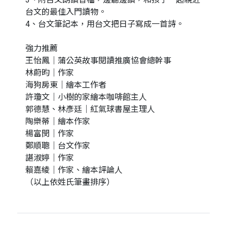
台文的最佳入門讀物。
4、台文筆記本，用台文把日子寫成一首詩。
強力推薦
王怡鳳｜蒲公英故事閱讀推廣協會總幹事
林蔚昀｜作家
海狗房東｜繪本工作者
許瓊文｜小樹的家繪本咖啡館主人
郭德慧、林彥廷｜紅氣球書屋主理人
陶樂蒂｜繪本作家
楊富閔｜作家
鄭順聰｜台文作家
諶淑婷｜作家
賴嘉綾｜作家、繪本評論人
（以上依姓氏筆畫排序）