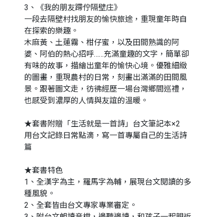
3、《我的朋友蹛佇隔壁庄》
一段去隔壁村找朋友的愉快旅途，重現童年時自
在探索的樂趣。
木麻黃、土蓮霧、柑仔蜜，以及田間熟識的阿
婆、阿伯的熱心招呼……充滿童趣的文字，簡單卻
有味的故事，描繪出童年的愉快心境。優雅細緻
的圖畫，重現農村的日常，刻畫出滿滿的田間風
景。跟著圖文走，彷彿經歷一場台灣鄉間巡禮，
也感受到濃厚的人情與友誼的溫暖。
★套書附贈「生活就是一首詩」台文筆記本×2
用台文記錄日常點滴，寫一首專屬自己的生活詩
篇
★套書特色
1、全漢字為主，羅馬字為輔，展現台文閱讀的多
種風貌。
2、全套皆由台文專家專業審定。
3、附台文朗讀音檔，邊聽邊讀，和孩子一起親近