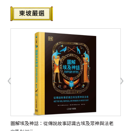
‹
›
圖解埃及神話：從傳說故事認識古埃及眾神與法老
孩
合