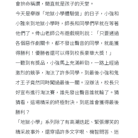
會拚命稱讚，簡直就是孩子的天堂。
今天是舉辦「地獄小學體驗營」的日子，小強和
小雅來到地獄小學時，師長和同學們早就在等著
他們了。骨山老師公布遊戲規則說：「只要通過
各個惡作劇關卡，都不發出聲音的同學，就能獲
得勝利！優勝者還可以得到校長豪華大獎！」
一聽到有獎品，小強馬上充滿幹勁，一路上經過
激烈的競爭，淘汰了許多同學，到最後小強和鬼
才王子竟然同時闖過最後一關。沒辦法，校長只
好宣布進行淘汰賽，誰先發出聲音誰就輸了。猜
猜看，這場精采的終極對決，到底誰會獲得最後
勝利？
「地獄小學」系列除了有高潮迭起、緊張爆笑的
精采故事外，還穿插許多文字哏、機智問答、迷