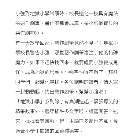
小強到地獄小學試讀時，校長送他一枝具有魔法
的惡作劇筆，畫什麼都會成真，是小強最寶貝的
惡作劇神器。
有一天放學回家，惡作劇筆竟然不見了！地獄小
學校長警告小強：那隻惡作劇筆灌注了他的特殊
魔力，如果不趕快找回來，就要處罰小強變成鬼
怪，成為地獄的居民。小強害怕得不得了，拜託
同學們一起幫他尋找。各位聰明的讀者，請大家
一起動動腦，找出惡作劇筆，幫幫小強吧！
「地獄小學」系列除了有高潮迭起、緊張爆笑的
精采故事外，還穿插許多文字哏、機智問答、迷
宮、找找看等遊戲，是一本讀再多遍也不膩，最
適合小學生閱讀的品德橋梁書。