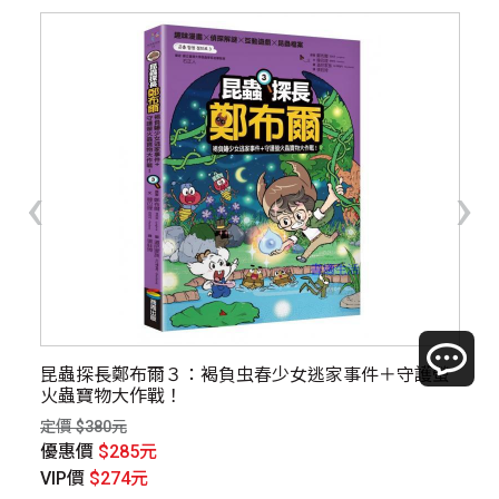
‹
›
動式
昆蟲探長鄭布爾３：褐負虫春少女逃家事件＋守護螢
走
火蟲寶物大作戰！
定價
定價 $380元
優
優惠價
$285元
V
VIP價
$274元