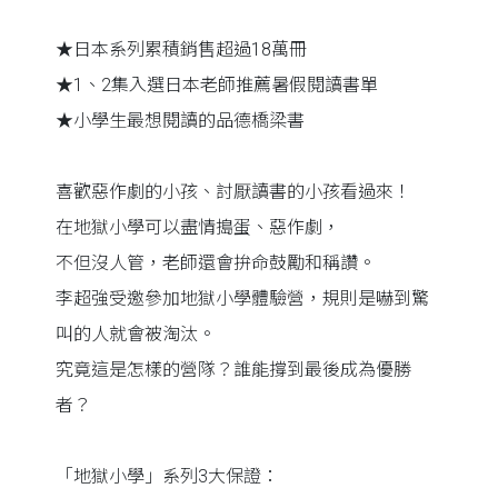
★日本系列累積銷售超過18萬冊
★1、2集入選日本老師推薦暑假閱讀書單
★小學生最想閱讀的品德橋梁書
喜歡惡作劇的小孩、討厭讀書的小孩看過來！
在地獄小學可以盡情搗蛋、惡作劇，
不但沒人管，老師還會拚命鼓勵和稱讚。
李超強受邀參加地獄小學體驗營，規則是嚇到驚
叫的人就會被淘汰。
究竟這是怎樣的營隊？誰能撐到最後成為優勝
者？
「地獄小學」系列3大保證：