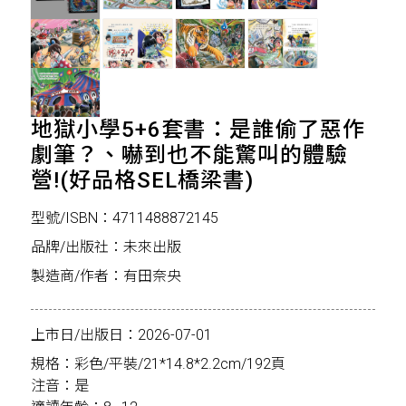
地獄小學5+6套書：是誰偷了惡作
劇筆？、嚇到也不能驚叫的體驗
營!(好品格SEL橋梁書)
型號/ISBN：4711488872145
品牌/出版社：未來出版
製造商/作者：有田奈央
上市日/出版日：2026-07-01
規格：彩色/平裝/21*14.8*2.2cm/192頁
注音：是