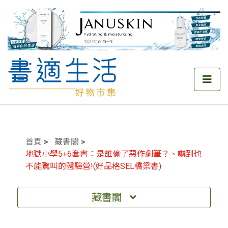
首頁
藏書閣
地獄小學5+6套書：是誰偷了惡作劇筆？、嚇到也
不能驚叫的體驗營!(好品格SEL橋梁書)
藏書閣