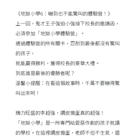
《地獄小學6：嚇到也不能驚叫的體驗營！》
上一回，鬼才王子強迫小強接下校長的邀請函，
必須參加「地獄小學體驗營」。
通過體驗營的所有關卡，忍耐到最後都沒有驚叫
的孩子，
就能贏得勝利，獲得校長的豪華大禮。
到底誰是最後的優勝者呢？
溫馨小提醒：在看這個故事時，千萬不要嚇得驚
叫出來呵！
精力旺盛的李超強，調皮搗蛋真的超強！
「地獄小學」是一所專門給愛惡作劇的孩子就讀
的學校。在這裡調皮搗蛋，老師不但不生氣，還