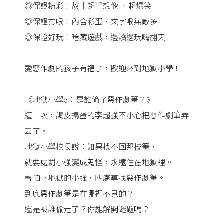
◎保證精彩！故事超乎想像 、超爆笑
◎保證有哏！內含彩蛋、文字哏無敵多
◎保證好玩！暗藏遊戲，邊讀邊玩嗨翻天
愛惡作劇的孩子有福了，歡迎來到地獄小學！
《地獄小學5：是誰偷了惡作劇筆？》
這一次，調皮搗蛋的李超強不小心把惡作劇筆弄
丟了。
地獄小學校長說：如果找不回那枝筆，
就要處罰小強變成鬼怪，永遠住在地獄裡。
害怕下地獄的小強，四處尋找惡作劇筆。
到底惡作劇筆是在哪裡不見的？
還是被誰偷走了？你能解開謎題嗎？