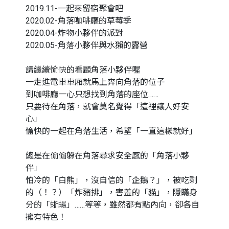
2019.11-一起來留宿聚會吧
2020.02-角落咖啡廳的草莓季
2020.04-炸物小夥伴的派對
2020.05-角落小夥伴與水獺的露營
請繼續愉快的看顧角落小夥伴喔
一走進電車車廂就馬上奔向角落的位子
到咖啡廳一心只想找到角落的座位……
只要待在角落，就會莫名覺得「這裡讓人好安
心」
愉快的一起在角落生活，希望「一直這樣就好」
總是在偷偷躲在角落尋求安全感的「角落小夥
伴」
怕冷的「白熊」，沒自信的「企鵝？」，被吃剩
的（！？）「炸豬排」，害羞的「貓」，隱瞞身
分的「蜥蝪」……等等，雖然都有點內向，卻各自
擁有特色！