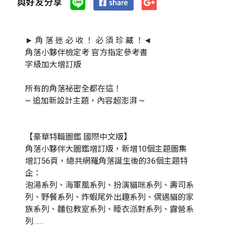
與好友分享
► 角 落 迷 必 收 ！ 必 須 珍 藏 ！◄
角落小夥伴檢定考 官方指定參考書
字級加大增訂版
所有的角落祕密全都在這！
~ 追加新設計主題，內容超澎湃 ~
【豪華特輯圖鑑 國際中文版】
角落小夥伴大圖鑑增訂版，新增10個主題圖集
增訂56頁，總共網羅角落誕生後的36個主題特
企：
泡湯系列、海軍風系列、扮演貓咪系列、壽司系
列、野餐系列、炸蝦尾外出趣系列、偶遇貓的家
族系列、麵包教室系列、睡衣派對系列、露營系
列……