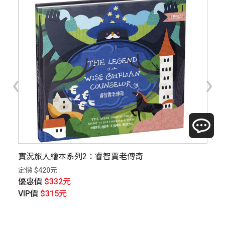
‹
›
實況旅人繪本系列2：睿智賈老傳奇
【
定價 $420元
定價
優惠價
$332元
優
VIP價
$315元
V