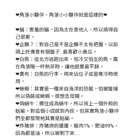
❤角落小夥伴、角落小小夥伴就是這樣的❤
❤貓：害羞的貓。因為太在意他人，所以搞得自
己很累。
❤企鵝？：對自己是不是企鵝不太有把握。以前
頭上好像曾有個盤子…最喜歡小黃瓜。
❤白熊：從北方逃跑出來，怕冷又怕生的熊。窩
在角落喝一杯熱茶時，讓他感覺最平靜。
❤裹布：白熊的行李，用來佔位子或是寒冷時使
用。
❤蜥蜴：其實是一種來自海洋的恐龍。怕被獵捕
所以偽裝成蜥蜴。很想念母親。
❤偽蝸牛：嚮往成為蝸牛，所以背上一個外殼的
蛞蝓。對這個小謊感到內疚。但其實角落小夥伴
們全都發現牠其實是蛞蝓。
❤炸豬排：炸豬排的邊邊。瘦肉1%、肥油99%，
因為都是油，所以被剩下來……